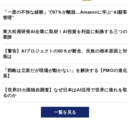
「一度の不快な経験」で87％が離脱…Amazonに学ぶ“AI顧客
管理”
東大松尾研発AI企業に取材！AI投資を利益に転換する三つの
要諦
【警告】AIプロジェクトの60％が断念、失敗の根本原因と対
策は
「戦略は立派だが現場が動かない」を解決する【PMOの進化
系】
【世界23カ国独自調査】なぜ日本はAI活用で世界に後れを取
るのか
一覧を見る