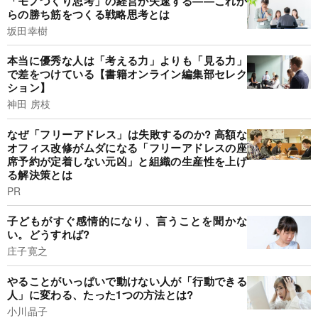
「モノづくり思考」の経営が失速する――これか
らの勝ち筋をつくる戦略思考とは
坂田幸樹
本当に優秀な人は「考える力」よりも「見る力」
で差をつけている【書籍オンライン編集部セレク
ション】
神田 房枝
なぜ「フリーアドレス」は失敗するのか? 高額な
オフィス改修がムダになる「フリーアドレスの座
席予約が定着しない元凶」と組織の生産性を上げ
る解決策とは
PR
子どもがすぐ感情的になり、言うことを聞かな
い。どうすれば?
庄子寛之
やることがいっぱいで動けない人が「行動できる
人」に変わる、たった1つの方法とは?
小川晶子