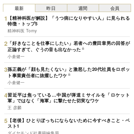
最新
昨日
週間
会員
【精神科医が解説】「うつ病になりやすい人」に見られる
特徴・トップ5
精神科医 Tomy
「好きなことを仕事にしたい」若者への豊田章男の回答が
正論すぎて、ぐうの音も出なかった
小倉健一
孫正義が「顔も見たくない」と激怒した20代社員をロボッ
ト事業責任者に抜擢したワケ
小倉健一
習近平は焦っている…中国が弾道ミサイルを「ロケット
軍」ではなく「海軍」に撃たせた切実なワケ
王 彦麟
【老後】ひとりぼっちにならないために今すべきこと・ベ
スト1
ダイヤモンド社書籍編集局