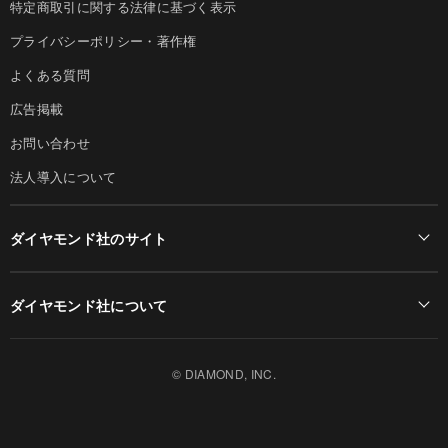
特定商取引に関する法律に基づく表示
プライバシーポリシー・著作権
よくある質問
広告掲載
お問い合わせ
法人導入について
ダイヤモンド社のサイト
Diamond Online(English)
ダイヤモンド社について
週刊ダイヤモンド
ダイヤモンド社TOP
DIAMONDハーバード・ビジネス・レビュー
© DIAMOND, INC.
会社概要
ダイヤモンドZAi（デジタル版）
採用情報
書籍オンライン