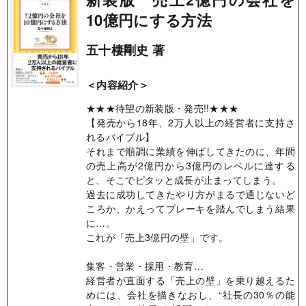
10億円にする方法
五十棲剛史 著
＜内容紹介＞
★★★待望の新装版・発売!!★★★
【発売から18年、2万人以上の経営者に支持さ
れるバイブル】
それまで順調に業績を伸ばしてきたのに、年間
の売上高が2億円から3億円のレベルに達する
と、そこでピタッと成長が止まってしまう。
過去に成功してきたやり方がまるで通じないど
ころか、かえってブレーキを踏んでしまう結果
に…。
これが「売上3億円の壁」です。
集客・営業・採用・教育…
経営者が直面する「売上の壁」を乗り越えるた
めには、会社を描きなおし、“社長の30％の能