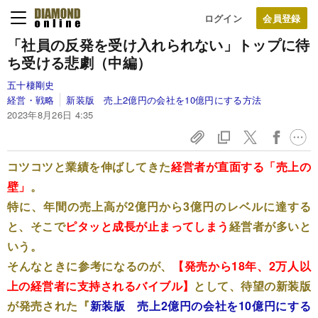
ログイン
「社員の反発を受け入れられない」トップに待
ち受ける悲劇（中編）
五十棲剛史
経営・戦略
新装版 売上2億円の会社を10億円にする方法
2023年8月26日 4:35
コツコツと業績を伸ばしてきた
経営者が直面する「売上の
壁」
。
特に、年間の売上高が2億円から3億円のレベルに達する
と、そこで
ピタッと成長が止まってしまう
経営者が多いと
いう。
そんなときに参考になるのが、
【発売から18年、2万人以
上の経営者に支持されるバイブル】
として、待望の新装版
が発売された『
新装版 売上2億円の会社を10億円にする