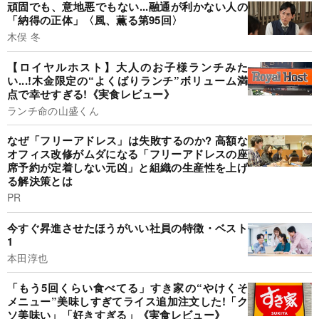
頑固でも、意地悪でもない...融通が利かない人の
「納得の正体」〈風、薫る第95回〉
木俣 冬
【ロイヤルホスト】大人のお子様ランチみた
い...!木金限定の“よくばりランチ”ボリューム満
点で幸せすぎる!《実食レビュー》
ランチ命の山盛くん
なぜ「フリーアドレス」は失敗するのか? 高額な
オフィス改修がムダになる「フリーアドレスの座
席予約が定着しない元凶」と組織の生産性を上げ
る解決策とは
PR
今すぐ昇進させたほうがいい社員の特徴・ベスト
1
本田淳也
「もう5回くらい食べてる」すき家の“やけくそ
メニュー”美味しすぎてライス追加注文した!「ク
ソ美味い」「好きすぎる」《実食レビュー》