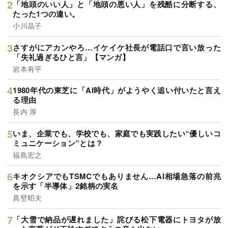
「地頭のいい人」と「地頭の悪い人」を残酷に分断する、
たった1つの違い。
小川晶子
さすがにアカンやろ…イケイケ社長が電話口で言い放った
「失礼過ぎるひと言」【マンガ】
岩本有平
1980年代の東芝に「AI時代」がようやく追い付いたと言え
る理由
長内 厚
いま、企業でも、学校でも、家庭でも実践したい“優しいコ
ミュニケーション”とは？
福島宏之
キオクシアでもTSMCでもありません…AI相場急落の前兆
を示す「半導体」2銘柄の実名
真壁昭夫
「大雪で納品が遅れました」詫びる松下電器にトヨタが放