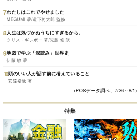
わたしはこれでやせました
MEGUMI 著/道下将太郎 監修
人生は気づかぬうちにすぎるから。
クリス・ギレボー 著/児島 修 訳
地図で学ぶ「深読み」世界史
伊藤 敏 著
頭のいい人が話す前に考えていること
安達裕哉 著
(POSデータ調べ、7/26～8/1)
特集