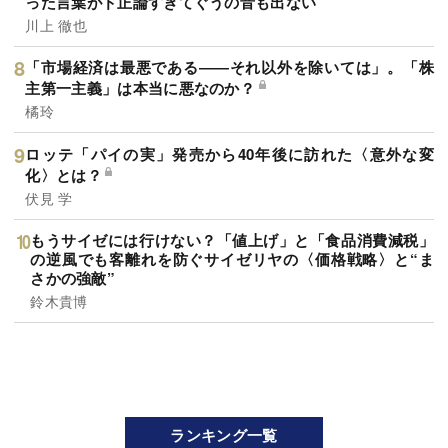
った言葉がド正論すぎてぐうの音も出ない
川上 徹也
「市場経済は最悪である――それ以外を除いては」。「株
主第一主義」は本当に悪なのか？
橘玲
ロッテ「パイの実」発売から40年後に訪れた〈意外な変
化〉とは？
伏見 学
もうサイゼには行けない？「値上げ」と「食品消費減税」
の逆風でも客離れを防ぐサイゼリヤの〈価格戦略〉と“ま
さかの強敵”
鈴木貴博
ランキング一覧