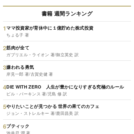
書籍 週間ランキング
ママ投資家が育休中に１億貯めた株式投資
ちょる子 著
筋肉が全て
ガブリエル・ライオン 著/御立英史 訳
嫌われる勇気
岸見一郎 著/古賀史健 著
DIE WITH ZERO 人生が豊かになりすぎる究極のルール
ビル・パーキンス 著/児島 修 訳
やりたいことが見つかる 世界の果てのカフェ
ジョン・ストレルキー 著/鹿田昌美 訳
ブティック
池井戸 潤 著