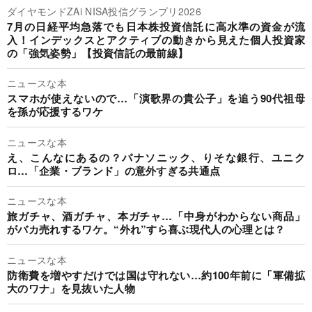
ダイヤモンドZAi NISA投信グランプリ2026
7月の日経平均急落でも日本株投資信託に高水準の資金が流
入！インデックスとアクティブの動きから見えた個人投資家
の「強気姿勢」【投資信託の最前線】
ニュースな本
スマホが使えないので…「演歌界の貴公子」を追う90代祖母
を孫が応援するワケ
ニュースな本
え、こんなにあるの？パナソニック、りそな銀行、ユニク
ロ…「企業・ブランド」の意外すぎる共通点
ニュースな本
旅ガチャ、酒ガチャ、本ガチャ…「中身がわからない商品」
がバカ売れするワケ。“外れ”すら喜ぶ現代人の心理とは？
ニュースな本
防衛費を増やすだけでは国は守れない…約100年前に「軍備拡
大のワナ」を見抜いた人物