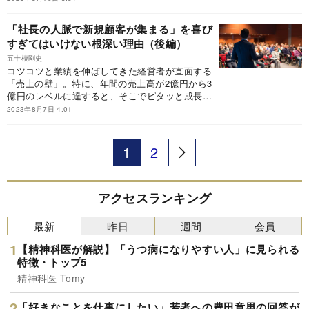
に参考になるのが、【発売から18年、2万人以上
の経営者に支持されるバイブル】として、待望の
「社長の人脈で新規顧客が集まる」を喜び
新装版が発売された『新装版 売上2億円の会社
すぎてはいけない根深い理由（後編）
を10億円にする方法』だ。本稿では、上場経験の
ある経営者から熱烈な推薦を受けている本書の中
五十棲剛史
コツコツと業績を伸ばしてきた経営者が直面する
から、「なぜ、経営者は伸び悩んでしまうのか」
「売上の壁」。特に、年間の売上高が2億円から3
を一部抜粋して紹介する。
億円のレベルに達すると、そこでピタッと成長が
止まってしまう経営者が多いという。そんなとき
2023年8月7日 4:01
に参考になるのが、【発売から18年、2万人以上
の経営者に支持されるバイブル】として、待望の
新装版が発売された『新装版 売上2億円の会社
1
2
を10億円にする方法』だ。本稿では、上場経験の
ある経営者から熱烈な推薦を受けている本書の中
から、「なぜ、経営者は伸び悩んでしまうのか」
を一部抜粋して紹介する。
アクセスランキング
最新
昨日
週間
会員
【精神科医が解説】「うつ病になりやすい人」に見られる
特徴・トップ5
精神科医 Tomy
「好きなことを仕事にしたい」若者への豊田章男の回答が