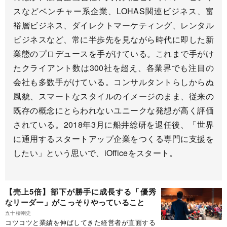
スなどベンチャー系企業、LOHAS関連ビジネス、富
裕層ビジネス、ダイレクトマーケティング、レンタル
ビジネスなど、常に半歩先を見ながら時代に即した新
業態のプロデュースを手がけている。これまで手がけ
たクライアント数は300社を超え、各業界でも注目の
会社も多数手がけている。コンサルタントらしからぬ
風貌、スマートなスタイルのイメージのまま、従来の
既存の概念にとらわれないユニークな発想が高く評価
されている。2018年3月に船井総研を退任後、「世界
に通用するスタートアップ企業をつくる専門に支援を
したい」という思いで、iOfficeをスタート。
【売上5倍】部下が勝手に成長する「優秀
なリーダー」がこっそりやっていること
五十棲剛史
コツコツと業績を伸ばしてきた経営者が直面する