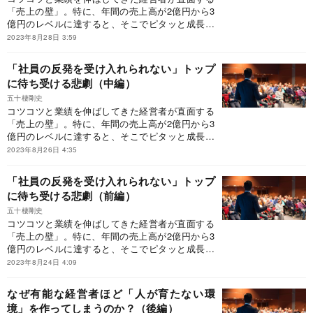
「売上の壁」。特に、年間の売上高が2億円から3
を一部抜粋して紹介する。
億円のレベルに達すると、そこでピタッと成長が
止まってしまう経営者が多いという。そんなとき
2023年8月28日 3:59
に参考になるのが、【発売から18年、2万人以上
の経営者に支持されるバイブル】として、待望の
「社員の反発を受け入れられない」トップ
新装版が発売された『新装版 売上2億円の会社
に待ち受ける悲劇（中編）
を10億円にする方法』だ。本稿では、上場経験の
ある経営者から熱烈な推薦を受けている本書の中
五十棲剛史
コツコツと業績を伸ばしてきた経営者が直面する
から、「なぜ、経営者は伸び悩んでしまうのか」
「売上の壁」。特に、年間の売上高が2億円から3
を一部抜粋して紹介する。
億円のレベルに達すると、そこでピタッと成長が
止まってしまう経営者が多いという。そんなとき
2023年8月26日 4:35
に参考になるのが、【発売から18年、2万人以上
の経営者に支持されるバイブル】として、待望の
「社員の反発を受け入れられない」トップ
新装版が発売された『新装版 売上2億円の会社
に待ち受ける悲劇（前編）
を10億円にする方法』だ。本稿では、上場経験の
ある経営者から熱烈な推薦を受けている本書の中
五十棲剛史
コツコツと業績を伸ばしてきた経営者が直面する
から、「なぜ、経営者は伸び悩んでしまうのか」
「売上の壁」。特に、年間の売上高が2億円から3
を一部抜粋して紹介する。
億円のレベルに達すると、そこでピタッと成長が
止まってしまう経営者が多いという。そんなとき
2023年8月24日 4:09
に参考になるのが、【発売から18年、2万人以上
の経営者に支持されるバイブル】として、待望の
なぜ有能な経営者ほど「人が育たない環
新装版が発売された『新装版 売上2億円の会社
境」を作ってしまうのか？（後編）
を10億円にする方法』だ。本稿では、上場経験の