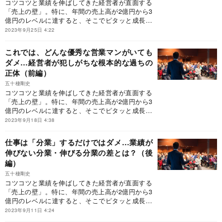
一部抜粋して紹介する。
コツコツと業績を伸ばしてきた経営者が直面する
「売上の壁」。特に、年間の売上高が2億円から3
億円のレベルに達すると、そこでピタッと成長が
止まってしまう経営者が多いという。そんなとき
2023年9月25日 4:22
に参考になるのが、【発売から18年、2万人以上
の経営者に支持されるバイブル】として、待望の
これでは、どんな優秀な営業マンがいても
新装版が発売された『新装版 売上2億円の会社
ダメ…経営者が犯しがちな根本的な過ちの
を10億円にする方法』だ。本稿では、上場経験の
正体（前編）
ある経営者から熱烈な推薦を受けている本書の中
から、「伸びる経営者だけが考えていること」を
五十棲剛史
一部抜粋して紹介する。
コツコツと業績を伸ばしてきた経営者が直面する
「売上の壁」。特に、年間の売上高が2億円から3
億円のレベルに達すると、そこでピタッと成長が
止まってしまう経営者が多いという。そんなとき
2023年9月18日 4:38
に参考になるのが、【発売から18年、2万人以上
の経営者に支持されるバイブル】として、待望の
仕事は「分業」するだけではダメ…業績が
新装版が発売された『新装版 売上2億円の会社
伸びない分業・伸びる分業の差とは？（後
を10億円にする方法』だ。本稿では、上場経験の
編）
ある経営者から熱烈な推薦を受けている本書の中
から、「伸びる経営者だけが考えていること」を
五十棲剛史
一部抜粋して紹介する。
コツコツと業績を伸ばしてきた経営者が直面する
「売上の壁」。特に、年間の売上高が2億円から3
億円のレベルに達すると、そこでピタッと成長が
止まってしまう経営者が多いという。そんなとき
2023年9月11日 4:24
に参考になるのが、【発売から18年、2万人以上