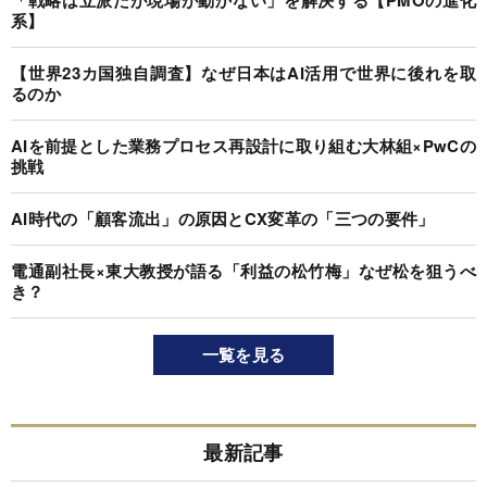
「戦略は立派だが現場が動かない」を解決する【PMOの進化
系】
【世界23カ国独自調査】なぜ日本はAI活用で世界に後れを取
るのか
AIを前提とした業務プロセス再設計に取り組む大林組×PwCの
挑戦
AI時代の「顧客流出」の原因とCX変革の「三つの要件」
電通副社長×東大教授が語る「利益の松竹梅」なぜ松を狙うべ
き？
一覧を見る
最新記事