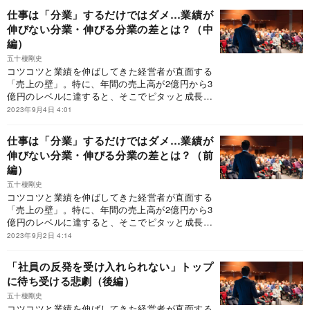
の経営者に支持されるバイブル】として、待望の
仕事は「分業」するだけではダメ…業績が
新装版が発売された『新装版 売上2億円の会社
伸びない分業・伸びる分業の差とは？（中
を10億円にする方法』だ。本稿では、上場経験の
編）
ある経営者から熱烈な推薦を受けている本書の中
から、「伸びる経営者だけが考えていること」を
五十棲剛史
一部抜粋して紹介する。
コツコツと業績を伸ばしてきた経営者が直面する
「売上の壁」。特に、年間の売上高が2億円から3
億円のレベルに達すると、そこでピタッと成長が
止まってしまう経営者が多いという。そんなとき
2023年9月4日 4:01
に参考になるのが、【発売から18年、2万人以上
の経営者に支持されるバイブル】として、待望の
仕事は「分業」するだけではダメ…業績が
新装版が発売された『新装版 売上2億円の会社
伸びない分業・伸びる分業の差とは？（前
を10億円にする方法』だ。本稿では、上場経験の
編）
ある経営者から熱烈な推薦を受けている本書の中
から、「なぜ、経営者は伸び悩んでしまうのか」
五十棲剛史
を一部抜粋して紹介する。
コツコツと業績を伸ばしてきた経営者が直面する
「売上の壁」。特に、年間の売上高が2億円から3
億円のレベルに達すると、そこでピタッと成長が
止まってしまう経営者が多いという。そんなとき
2023年9月2日 4:14
に参考になるのが、【発売から18年、2万人以上
の経営者に支持されるバイブル】として、待望の
「社員の反発を受け入れられない」トップ
新装版が発売された『新装版 売上2億円の会社
に待ち受ける悲劇（後編）
を10億円にする方法』だ。本稿では、上場経験の
ある経営者から熱烈な推薦を受けている本書の中
五十棲剛史
コツコツと業績を伸ばしてきた経営者が直面する
から、「なぜ、経営者は伸び悩んでしまうのか」