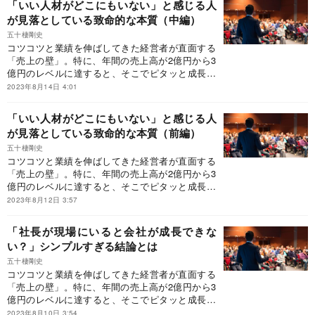
「いい人材がどこにもいない」と感じる人
新装版が発売された『新装版 売上2億円の会社
が見落としている致命的な本質（中編）
を10億円にする方法』だ。本稿では、上場経験の
ある経営者から熱烈な推薦を受けている本書の中
五十棲剛史
コツコツと業績を伸ばしてきた経営者が直面する
から、「なぜ、経営者は伸び悩んでしまうのか」
「売上の壁」。特に、年間の売上高が2億円から3
を一部抜粋して紹介する。
億円のレベルに達すると、そこでピタッと成長が
止まってしまう経営者が多いという。そんなとき
2023年8月14日 4:01
に参考になるのが、【発売から18年、2万人以上
の経営者に支持されるバイブル】として、待望の
「いい人材がどこにもいない」と感じる人
新装版が発売された『新装版 売上2億円の会社
が見落としている致命的な本質（前編）
を10億円にする方法』だ。本稿では、上場経験の
ある経営者から熱烈な推薦を受けている本書の中
五十棲剛史
コツコツと業績を伸ばしてきた経営者が直面する
から、「なぜ、経営者は伸び悩んでしまうのか」
「売上の壁」。特に、年間の売上高が2億円から3
を一部抜粋して紹介する。
億円のレベルに達すると、そこでピタッと成長が
止まってしまう経営者が多いという。そんなとき
2023年8月12日 3:57
に参考になるのが、【発売から18年、2万人以上
の経営者に支持されるバイブル】として、待望の
「社長が現場にいると会社が成長できな
新装版が発売された『新装版 売上2億円の会社
い？」シンプルすぎる結論とは
を10億円にする方法』だ。本稿では、上場経験の
ある経営者から熱烈な推薦を受けている本書の中
五十棲剛史
コツコツと業績を伸ばしてきた経営者が直面する
から、「なぜ、経営者は伸び悩んでしまうのか」
「売上の壁」。特に、年間の売上高が2億円から3
を一部抜粋して紹介する。
億円のレベルに達すると、そこでピタッと成長が
止まってしまう経営者が多いという。そんなとき
2023年8月10日 3:54