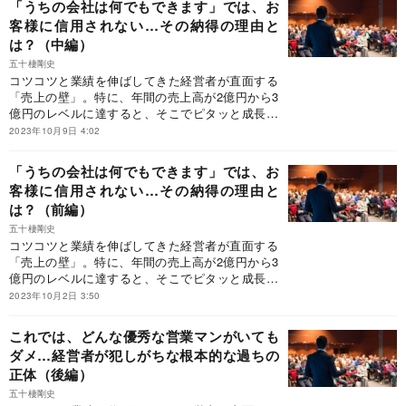
「うちの会社は何でもできます」では、お
新装版が発売された『新装版 売上2億円の会社
客様に信用されない…その納得の理由と
を10億円にする方法』だ。本稿では、上場経験の
は？（中編）
ある経営者から熱烈な推薦を受けている本書の中
から、「伸びる経営者だけが考えていること」を
五十棲剛史
一部抜粋して紹介する。
コツコツと業績を伸ばしてきた経営者が直面する
「売上の壁」。特に、年間の売上高が2億円から3
億円のレベルに達すると、そこでピタッと成長が
止まってしまう経営者が多いという。そんなとき
2023年10月9日 4:02
に参考になるのが、【発売から18年、2万人以上
の経営者に支持されるバイブル】として、待望の
「うちの会社は何でもできます」では、お
新装版が発売された『新装版 売上2億円の会社
客様に信用されない…その納得の理由と
を10億円にする方法』だ。本稿では、上場経験の
は？（前編）
ある経営者から熱烈な推薦を受けている本書の中
から、「伸びる経営者だけが考えていること」を
五十棲剛史
一部抜粋して紹介する。
コツコツと業績を伸ばしてきた経営者が直面する
「売上の壁」。特に、年間の売上高が2億円から3
億円のレベルに達すると、そこでピタッと成長が
止まってしまう経営者が多いという。そんなとき
2023年10月2日 3:50
に参考になるのが、【発売から18年、2万人以上
の経営者に支持されるバイブル】として、待望の
これでは、どんな優秀な営業マンがいても
新装版が発売された『新装版 売上2億円の会社
ダメ…経営者が犯しがちな根本的な過ちの
を10億円にする方法』だ。本稿では、上場経験の
正体（後編）
ある経営者から熱烈な推薦を受けている本書の中
から、「伸びる経営者だけが考えていること」を
五十棲剛史