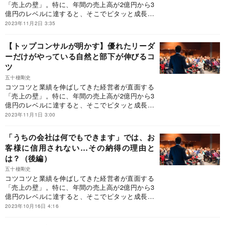
「売上の壁」。特に、年間の売上高が2億円から3
億円のレベルに達すると、そこでピタッと成長が
止まってしまう経営者が多いという。そんなとき
2023年11月2日 3:35
に参考になるのが、【発売から18年、2万人以上
の経営者に支持されるバイブル】として、待望の
【トップコンサルが明かす】優れたリーダ
新装版が発売された『新装版 売上2億円の会社
ーだけがやっている自然と部下が伸びるコ
を10億円にする方法』だ。本稿では、上場経験の
ツ
ある経営者から熱烈な推薦を受けている本書の中
から、「伸びる経営者だけが考えていること」を
五十棲剛史
一部抜粋して紹介する。
コツコツと業績を伸ばしてきた経営者が直面する
「売上の壁」。特に、年間の売上高が2億円から3
億円のレベルに達すると、そこでピタッと成長が
止まってしまう経営者が多いという。そんなとき
2023年11月1日 3:00
に参考になるのが、【発売から18年、2万人以上
の経営者に支持されるバイブル】として、待望の
「うちの会社は何でもできます」では、お
新装版が発売された『新装版 売上2億円の会社
客様に信用されない…その納得の理由と
を10億円にする方法』だ。本稿では、上場経験の
は？（後編）
ある経営者から熱烈な推薦を受けている本書の中
から、「伸びる経営者だけが考えていること」を
五十棲剛史
一部抜粋して紹介する。
コツコツと業績を伸ばしてきた経営者が直面する
「売上の壁」。特に、年間の売上高が2億円から3
億円のレベルに達すると、そこでピタッと成長が
止まってしまう経営者が多いという。そんなとき
2023年10月16日 4:16
に参考になるのが、【発売から18年、2万人以上
の経営者に支持されるバイブル】として、待望の