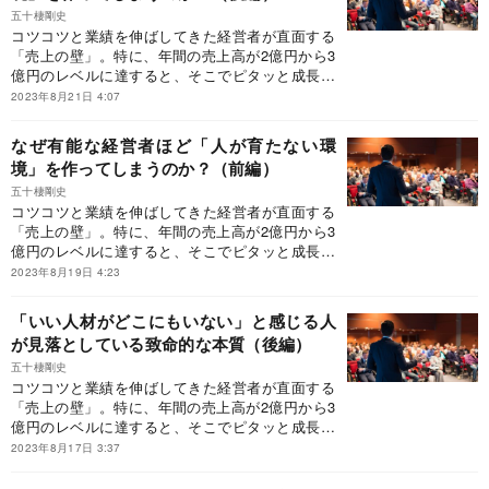
ある経営者から熱烈な推薦を受けている本書の中
五十棲剛史
コツコツと業績を伸ばしてきた経営者が直面する
から、「なぜ、経営者は伸び悩んでしまうのか」
「売上の壁」。特に、年間の売上高が2億円から3
を一部抜粋して紹介する。
億円のレベルに達すると、そこでピタッと成長が
止まってしまう経営者が多いという。そんなとき
2023年8月21日 4:07
に参考になるのが、【発売から18年、2万人以上
の経営者に支持されるバイブル】として、待望の
なぜ有能な経営者ほど「人が育たない環
新装版が発売された『新装版 売上2億円の会社
境」を作ってしまうのか？（前編）
を10億円にする方法』だ。本稿では、上場経験の
ある経営者から熱烈な推薦を受けている本書の中
五十棲剛史
コツコツと業績を伸ばしてきた経営者が直面する
から、「なぜ、経営者は伸び悩んでしまうのか」
「売上の壁」。特に、年間の売上高が2億円から3
を一部抜粋して紹介する。
億円のレベルに達すると、そこでピタッと成長が
止まってしまう経営者が多いという。そんなとき
2023年8月19日 4:23
に参考になるのが、【発売から18年、2万人以上
の経営者に支持されるバイブル】として、待望の
「いい人材がどこにもいない」と感じる人
新装版が発売された『新装版 売上2億円の会社
が見落としている致命的な本質（後編）
を10億円にする方法』だ。本稿では、上場経験の
ある経営者から熱烈な推薦を受けている本書の中
五十棲剛史
コツコツと業績を伸ばしてきた経営者が直面する
から、「なぜ、経営者は伸び悩んでしまうのか」
「売上の壁」。特に、年間の売上高が2億円から3
を一部抜粋して紹介する。
億円のレベルに達すると、そこでピタッと成長が
止まってしまう経営者が多いという。そんなとき
2023年8月17日 3:37
に参考になるのが、【発売から18年、2万人以上
の経営者に支持されるバイブル】として、待望の