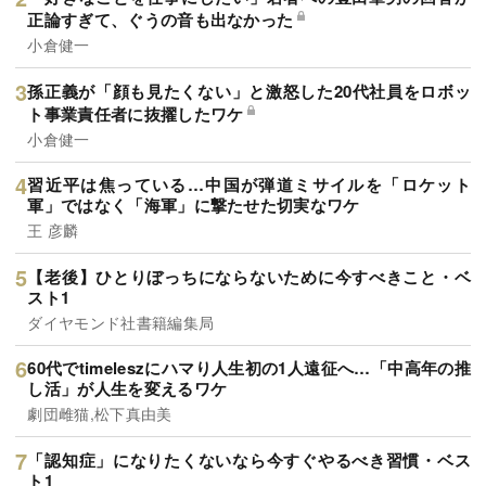
正論すぎて、ぐうの音も出なかった
小倉健一
孫正義が「顔も見たくない」と激怒した20代社員をロボッ
ト事業責任者に抜擢したワケ
小倉健一
習近平は焦っている…中国が弾道ミサイルを「ロケット
軍」ではなく「海軍」に撃たせた切実なワケ
王 彦麟
【老後】ひとりぼっちにならないために今すべきこと・ベ
スト1
ダイヤモンド社書籍編集局
60代でtimeleszにハマり人生初の1人遠征へ…「中高年の推
し活」が人生を変えるワケ
劇団雌猫,松下真由美
「認知症」になりたくないなら今すぐやるべき習慣・ベス
ト1