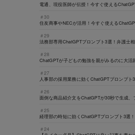
電通、現役医師が伝授！今すぐ使えるChatG
＃30
住友商事やNECが活用！今すぐ使えるChat
＃29
法務部専用ChatGPTプロンプト3選！弁護
＃28
ChatGPTが子どもの勉強を親がみるのに大
＃27
人事部の採用業務に効くChatGPTプロンプ
＃26
面倒な商品紹介文をChatGPTが30秒で生
＃25
経理部の時短に効くChatGPTプロンプト3
＃24
【ライター必見】ChatGPTに良い記事を書