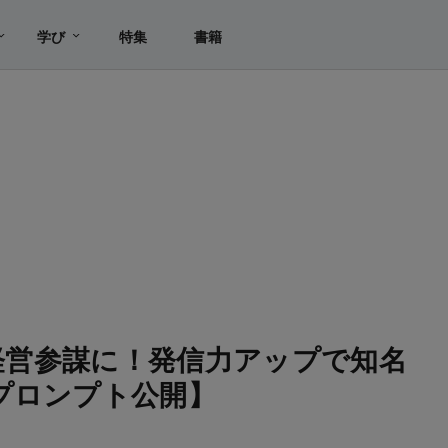
学び
特集
書籍
の経営参謀に！発信力アップで知名
プロンプト公開】