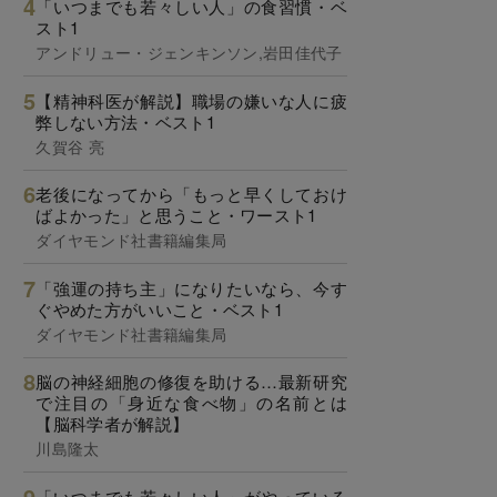
「いつまでも若々しい人」の食習慣・ベ
スト1
アンドリュー・ジェンキンソン,岩田佳代子
【精神科医が解説】職場の嫌いな人に疲
弊しない方法・ベスト1
久賀谷 亮
老後になってから「もっと早くしておけ
ばよかった」と思うこと・ワースト1
ダイヤモンド社書籍編集局
「強運の持ち主」になりたいなら、今す
ぐやめた方がいいこと・ベスト1
ダイヤモンド社書籍編集局
脳の神経細胞の修復を助ける…最新研究
で注目の「身近な食べ物」の名前とは
【脳科学者が解説】
川島隆太
「いつまでも若々しい人」がやっている