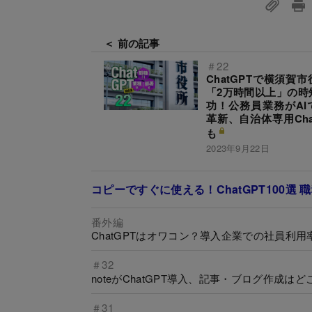
＜ 前の記事
＃22
ChatGPTで横須賀
「2万時間以上」の時
功！公務員業務がAI
革新、自治体専用Cha
も
2023年9月22日
コピーですぐに使える！ChatGPT100選
番外編
ChatGPTはオワコン？導入企業での社員利
＃32
noteがChatGPT導入、記事・ブログ作成
＃31