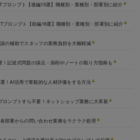
PTプロンプト【後編15選】職種別・業種別・部署別に紹介
GPTプロンプト【前編16選】職種別・業種別・部署別に紹介
士相談の補助でスタッフの業務負担を大幅軽減
活躍！記述式問題の採点・添削やノートの取り方指南も
ト3選！AI活用で客観的な人材評価をする方法
成、プロンプトすら不要！ネットショップ業務に大革新
選！各部署からの問い合わせ業務をラクラク処理
かせるコツ、上場IT企業社長が3つのプロンプトで伝授