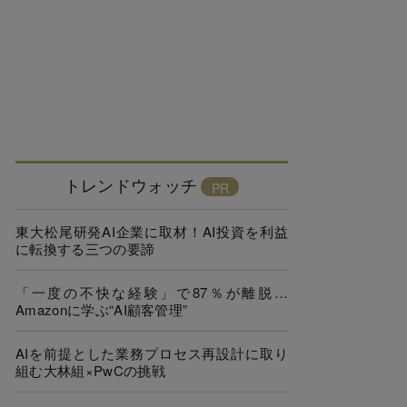
トレンドウォッチ
東大松尾研発AI企業に取材！AI投資を利益
に転換する三つの要諦
「一度の不快な経験」で87％が離脱…
Amazonに学ぶ“AI顧客管理”
AIを前提とした業務プロセス再設計に取り
組む大林組×PwCの挑戦