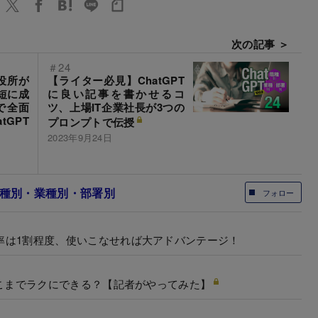
次の記事 ＞
＃24
市役所が
【ライター必見】ChatGPT
短に成
に良い記事を書かせるコ
で全面
ツ、上場IT企業社長が3つの
tGPT
プロンプトで伝授
2023年9月24日
 職種別・業種別・部署別
フォロー
用率は1割程度、使いこなせれば大アドバンテージ！
はどこまでラクにできる？【記者がやってみた】