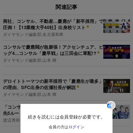
関連記事
商社、コンサル、不動産…慶應が「新卒採用」で
圧倒！【13業種大手40社】出身校リスト
ダイヤモンド編集部,名古屋和希
コンサルで慶應閥が急膨張！アクセンチュア、ビ
ッグ4…コンサル「慶早戦」は三田会に軍配!?
ダイヤモンド編集部,山本 輝
デロイトトーマツの新卒採用で「慶應生が最多」
の理由、SFC出身の佐瀬社長が解説
ダイヤモンド編集部,山本 輝
「コンサル出身」は転職市場で最強！超鉄板転身
先5ルートを人材エージェントCEOが解説
続きを読むには会員登録が必要です。
渡辺秀和
会員の方は
ログイン