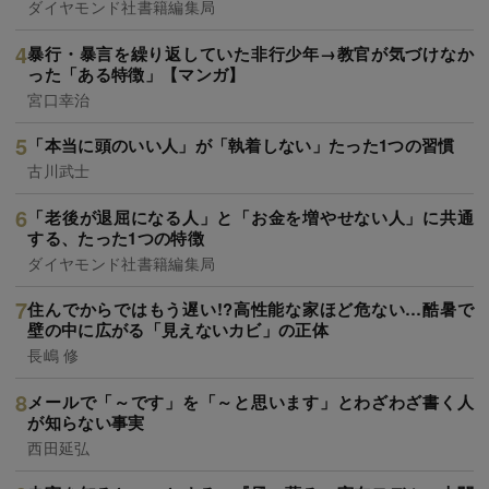
ダイヤモンド社書籍編集局
暴行・暴言を繰り返していた非行少年→教官が気づけなか
った「ある特徴」【マンガ】
宮口幸治
「本当に頭のいい人」が「執着しない」たった1つの習慣
古川武士
「老後が退屈になる人」と「お金を増やせない人」に共通
する、たった1つの特徴
ダイヤモンド社書籍編集局
住んでからではもう遅い!?高性能な家ほど危ない…酷暑で
壁の中に広がる「見えないカビ」の正体
長嶋 修
メールで「～です」を「～と思います」とわざわざ書く人
が知らない事実
西田延弘