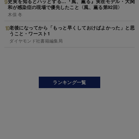
史実を知るとハッとする…『風、薫る』実在モデル・大関
和が感染症の現場で優先したこと〈風、薫る第92回〉
木俣 冬
老後になってから「もっと早くしておけばよかった」と思
うこと・ワースト1
ダイヤモンド社書籍編集局
ランキング一覧