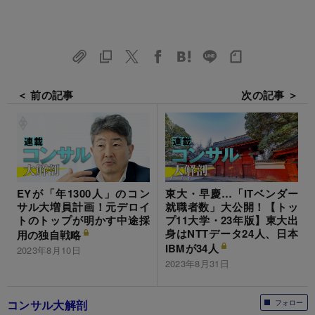
＜ 前の記事
次の記事 ＞
EYが「年1300人」のコン
東大・早慶…「ITベンダー
サル大増員計画！元デロイ
就職者数」大公開！【トッ
トのトップが明かす中途採
プ11大学・23年版】東大出
身はNTTデータ24人、日本
用の独自戦略
IBMが34人
2023年8月10日
2023年8月31日
コンサル大解剖
フォロー