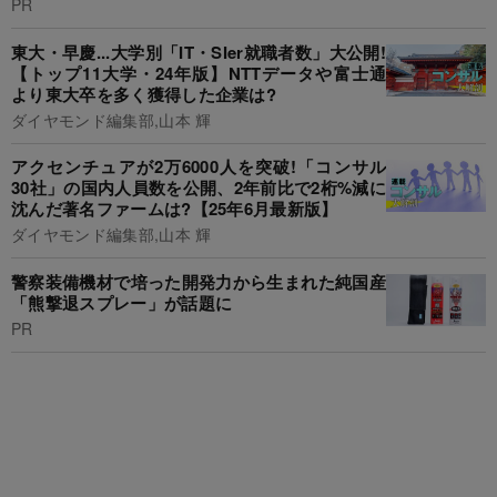
PR
東大・早慶...大学別「IT・SIer就職者数」大公開!
【トップ11大学・24年版】NTTデータや富士通
より東大卒を多く獲得した企業は?
ダイヤモンド編集部,山本 輝
アクセンチュアが2万6000人を突破!「コンサル
30社」の国内人員数を公開、2年前比で2桁%減に
沈んだ著名ファームは?【25年6月最新版】
ダイヤモンド編集部,山本 輝
警察装備機材で培った開発力から生まれた純国産
「熊撃退スプレー」が話題に
PR