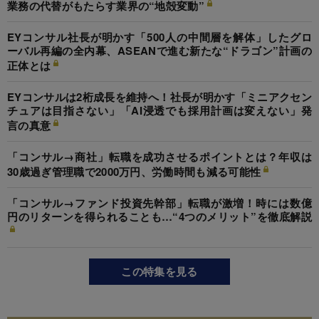
業務の代替がもたらす業界の“地殻変動”
EYコンサル社長が明かす「500人の中間層を解体」したグロ
ーバル再編の全内幕、ASEANで進む新たな“ドラゴン”計画の
正体とは
EYコンサルは2桁成長を維持へ！社長が明かす「ミニアクセン
チュアは目指さない」「AI浸透でも採用計画は変えない」発
言の真意
「コンサル→商社」転職を成功させるポイントとは？年収は
30歳過ぎ管理職で2000万円、労働時間も減る可能性
「コンサル→ファンド投資先幹部」転職が激増！時には数億
円のリターンを得られることも…“4つのメリット”を徹底解説
この特集を見る