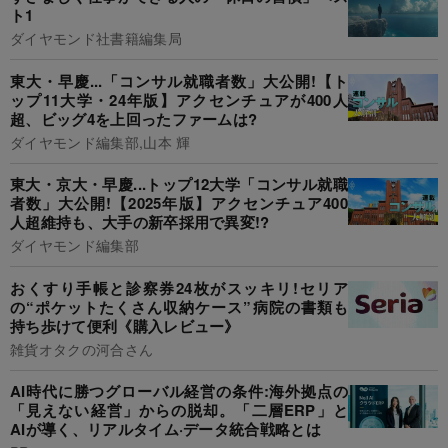
ト1
ダイヤモンド社書籍編集局
東大・早慶...「コンサル就職者数」大公開!【ト
ップ11大学・24年版】アクセンチュアが400人
超、ビッグ4を上回ったファームは?
ダイヤモンド編集部,山本 輝
東大・京大・早慶...トップ12大学「コンサル就職
者数」大公開!【2025年版】アクセンチュア400
人超維持も、大手の新卒採用で異変!?
ダイヤモンド編集部
おくすり手帳と診察券24枚がスッキリ!セリア
の“ポケットたくさん収納ケース”病院の書類も
持ち歩けて便利《購入レビュー》
雑貨オタクの河合さん
AI時代に勝つグローバル経営の条件:海外拠点の
「見えない経営」からの脱却。「二層ERP」と
AIが導く、リアルタイム·データ統合戦略とは