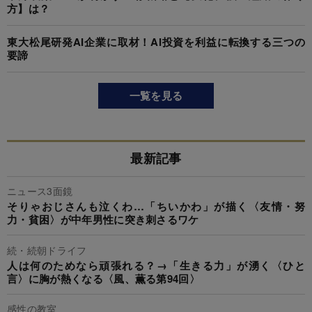
方】は？
東大松尾研発AI企業に取材！AI投資を利益に転換する三つの
要諦
一覧を見る
最新記事
ニュース3面鏡
そりゃおじさんも泣くわ…「ちいかわ」が描く〈友情・努
力・貧困〉が中年男性に突き刺さるワケ
続・続朝ドライフ
人は何のためなら頑張れる？→「生きる力」が湧く〈ひと
言〉に胸が熱くなる〈風、薫る第94回〉
感性の教室