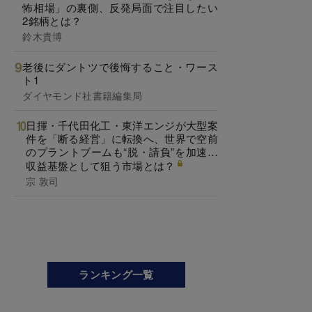
怖相場」の裏側、反発局面で注目したい
2銘柄とは？
鈴木貴博
老後にダントツで後悔すること・ワース
ト1
ダイヤモンド社書籍編集局
日揮・千代田化工・東洋エンジが大型案
件を「断る経営」に転換へ、世界で空前
のプラントブームも“脱・請負”を加速…
収益基盤として狙う市場とは？
宗 敦司
ランキング一覧