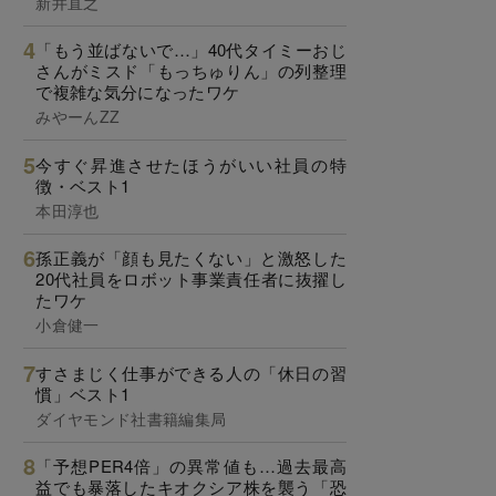
新井直之
「もう並ばないで…」40代タイミーおじ
さんがミスド「もっちゅりん」の列整理
で複雑な気分になったワケ
みやーんZZ
今すぐ昇進させたほうがいい社員の特
徴・ベスト1
本田淳也
孫正義が「顔も見たくない」と激怒した
20代社員をロボット事業責任者に抜擢し
たワケ
小倉健一
すさまじく仕事ができる人の「休日の習
慣」ベスト1
ダイヤモンド社書籍編集局
「予想PER4倍」の異常値も…過去最高
益でも暴落したキオクシア株を襲う「恐