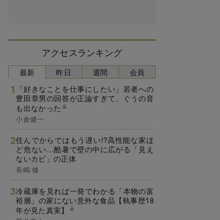
アクセスランキング
最新
昨日
週間
会員
「好きなことを仕事にしたい」若者への
豊田章男の回答が正論すぎて、ぐうの音
も出なかった
小倉健一
住んでからではもう遅い!?高性能な家ほ
ど危ない…酷暑で壁の中に広がる「見え
ないカビ」の正体
長嶋 修
冷蔵庫を見れば一発でわかる「本物の富
裕層」の家にない意外な食品【執事歴18
年が見た真実】