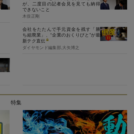
が、二度目の記者会見を見ても納得
できないこと
木俣正剛
会社をたたんで手元資金を残す「勝
ち組廃業」、“企業のおくりびと”が最
新テク直伝
ダイヤモンド編集部,大矢博之
特集