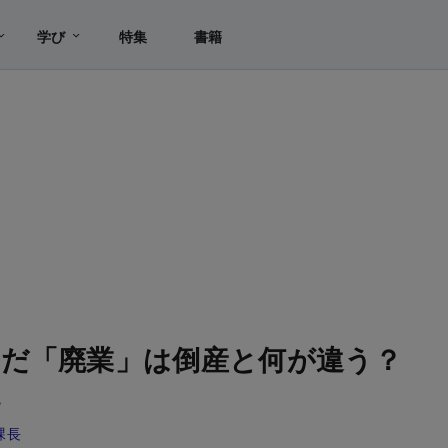
学び
特集
書籍
だ「廃業」は倒産と何が違う？
説
課長