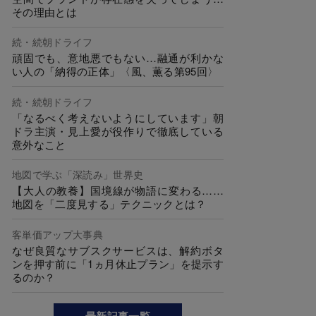
その理由とは
続・続朝ドライフ
頑固でも、意地悪でもない…融通が利かな
い人の「納得の正体」〈風、薫る第95回〉
続・続朝ドライフ
「なるべく考えないようにしています」朝
ドラ主演・見上愛が役作りで徹底している
意外なこと
地図で学ぶ「深読み」世界史
【大人の教養】国境線が物語に変わる……
地図を「二度見する」テクニックとは？
客単価アップ大事典
なぜ良質なサブスクサービスは、解約ボタ
ンを押す前に「1ヵ月休止プラン」を提示す
るのか？
最新記事一覧