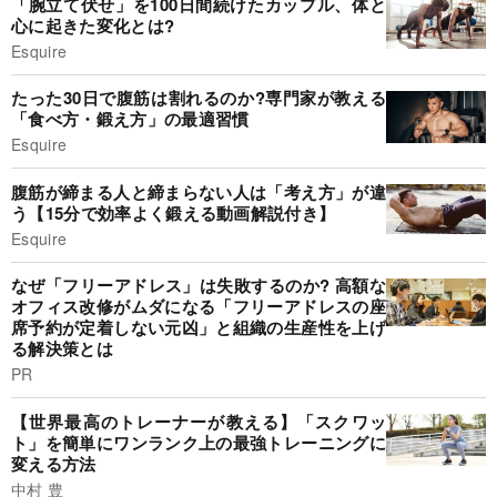
「腕立て伏せ」を100日間続けたカップル、体と
心に起きた変化とは?
Esquire
たった30日で腹筋は割れるのか?専門家が教える
「食べ方・鍛え方」の最適習慣
Esquire
腹筋が締まる人と締まらない人は「考え方」が違
う【15分で効率よく鍛える動画解説付き】
Esquire
なぜ「フリーアドレス」は失敗するのか? 高額な
オフィス改修がムダになる「フリーアドレスの座
席予約が定着しない元凶」と組織の生産性を上げ
る解決策とは
PR
【世界最高のトレーナーが教える】「スクワッ
ト」を簡単にワンランク上の最強トレーニングに
変える方法
中村 豊