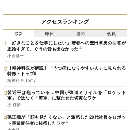
アクセスランキング
最新
昨日
週間
会員
「好きなことを仕事にしたい」若者への豊田章男の回答が
正論すぎて、ぐうの音も出なかった
小倉健一
【精神科医が解説】「うつ病になりやすい人」に見られる
特徴・トップ5
精神科医 Tomy
習近平は焦っている…中国が弾道ミサイルを「ロケット
軍」ではなく「海軍」に撃たせた切実なワケ
王 彦麟
孫正義が「顔も見たくない」と激怒した20代社員をロボッ
ト事業責任者に抜擢したワケ
小倉健一