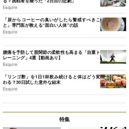
る？挑戦者を襲った「2日目の悲劇」
Esquire
「尿からコーヒーの臭いがしたら警戒すべきこ
と」専門医が教える“面白い人体”の話
Esquire
腰痛を予防して股関節の柔軟性も高まる「自重ト
レーニング」4選【動画あり】
Esquire
「リンゴ酢」を1日1杯飲み続けると体はどう変
わる？30日試した意外な結末
Esquire
特集