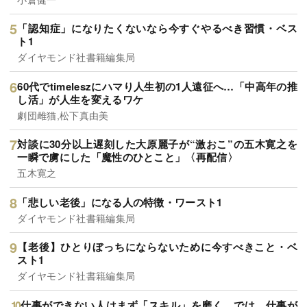
「認知症」になりたくないなら今すぐやるべき習慣・ベス
ト1
ダイヤモンド社書籍編集局
60代でtimeleszにハマり人生初の1人遠征へ…「中高年の推
し活」が人生を変えるワケ
劇団雌猫,松下真由美
対談に30分以上遅刻した大原麗子が“激おこ”の五木寛之を
一瞬で虜にした「魔性のひとこと」〈再配信〉
五木寛之
「悲しい老後」になる人の特徴・ワースト1
ダイヤモンド社書籍編集局
【老後】ひとりぼっちにならないために今すべきこと・ベ
スト1
ダイヤモンド社書籍編集局
仕事ができない人はまず「スキル」を磨く。では、仕事が