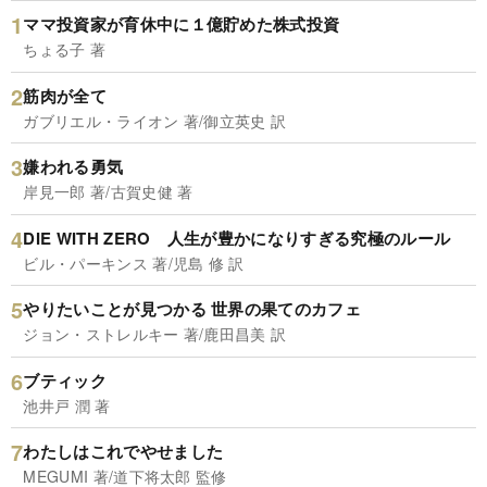
ママ投資家が育休中に１億貯めた株式投資
ちょる子 著
筋肉が全て
ガブリエル・ライオン 著/御立英史 訳
嫌われる勇気
岸見一郎 著/古賀史健 著
DIE WITH ZERO 人生が豊かになりすぎる究極のルール
ビル・パーキンス 著/児島 修 訳
やりたいことが見つかる 世界の果てのカフェ
ジョン・ストレルキー 著/鹿田昌美 訳
ブティック
池井戸 潤 著
わたしはこれでやせました
MEGUMI 著/道下将太郎 監修