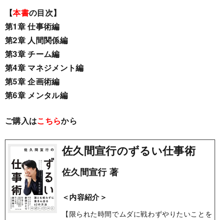
【
本書
の目次】
第1章 仕事術編
第2章 人間関係編
第3章 チーム編
第4章 マネジメント編
第5章 企画術編
第6章 メンタル編
ご購入は
こちら
から
佐久間宣行のずるい仕事術
佐久間宣行 著
＜内容紹介＞
【限られた時間でムダに戦わずやりたいことを