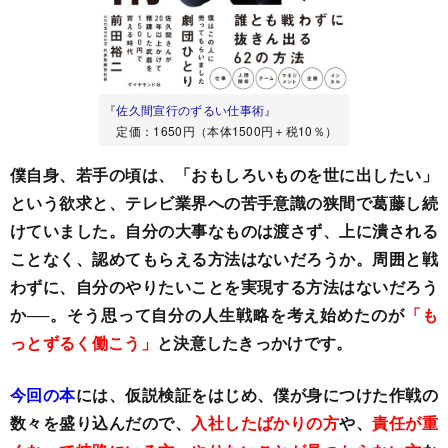
『
佐久間宣行のずるい仕事術
』
定価：1650円（本体1500円＋税10％）
僕自身、若手の頃は、「おもしろいものを世に出したい」
という欲求と、テレビ業界への苦手意識の狭間で葛藤し続
けていました。自分の大事なものは渡さず、上に潰される
ことなく、認めてもらえる方法はないだろうか。周囲と戦
わずに、自分のやりたいことを実現する方法はないだろう
か──。そう思って自分の人生戦略を考え始めたのが
「も
っとずるく働こう」
と決意したきっかけです。
今回の本
には、仮説検証をはじめ、僕が身につけた作戦の
数々を盛り込んだので、
入社したばかりの方
や、
責任が重