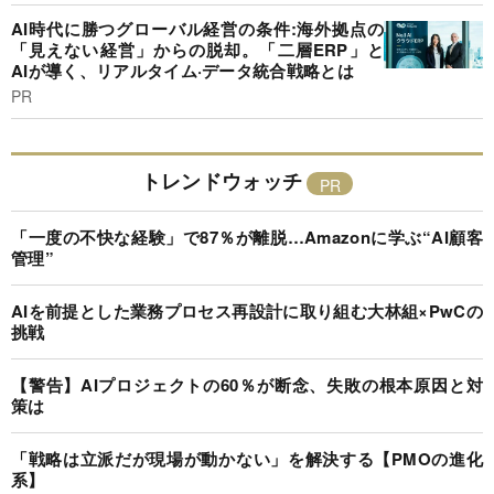
AI時代に勝つグローバル経営の条件:海外拠点の
「見えない経営」からの脱却。「二層ERP」と
AIが導く、リアルタイム·データ統合戦略とは
PR
トレンドウォッチ
「一度の不快な経験」で87％が離脱…Amazonに学ぶ“AI顧客
管理”
AIを前提とした業務プロセス再設計に取り組む大林組×PwCの
挑戦
【警告】AIプロジェクトの60％が断念、失敗の根本原因と対
策は
「戦略は立派だが現場が動かない」を解決する【PMOの進化
系】