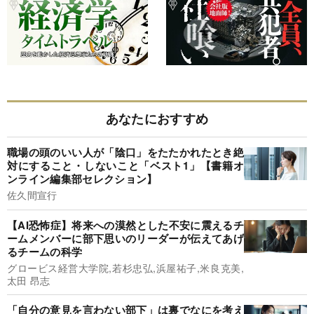
あなたにおすすめ
職場の頭のいい人が「陰口」をたたかれたとき絶
対にすること・しないこと「ベスト1」【書籍オ
ンライン編集部セレクション】
佐久間宣行
【AI恐怖症】将来への漠然とした不安に震えるチ
ームメンバーに部下思いのリーダーが伝えてあげ
るチームの科学
グロービス経営大学院,若杉忠弘,浜屋祐子,米良克美,
太田 昂志
「自分の意見を言わない部下」は裏でなにを考え