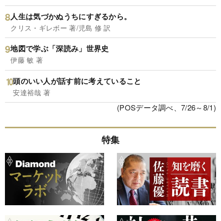
人生は気づかぬうちにすぎるから。
クリス・ギレボー 著/児島 修 訳
地図で学ぶ「深読み」世界史
伊藤 敏 著
頭のいい人が話す前に考えていること
安達裕哉 著
(POSデータ調べ、7/26～8/1)
特集