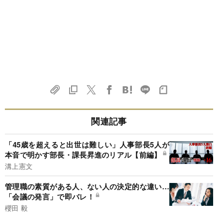
関連記事
「45歳を超えると出世は難しい」人事部長5人が
本音で明かす部長・課長昇進のリアル【前編】
溝上憲文
管理職の素質がある人、ない人の決定的な違い…
「会議の発言」で即バレ！
櫻田 毅