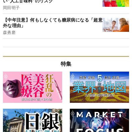
い“人工甘味料”のリスク
岡田明子
【中年注意】何もしなくても糖尿病になる「超意
外な理由」
森勇磨
特集