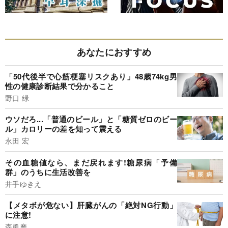
あなたにおすすめ
「50代後半で心筋梗塞リスクあり」48歳74kg男
性の健康診断結果で分かること
野口 緑
ウソだろ...「普通のビール」と「糖質ゼロのビー
ル」カロリーの差を知って震える
永田 宏
その血糖値なら、まだ戻れます!糖尿病「予備
群」のうちに生活改善を
井手ゆきえ
【メタボが危ない】肝臓がんの「絶対NG行動」
に注意!
森勇磨