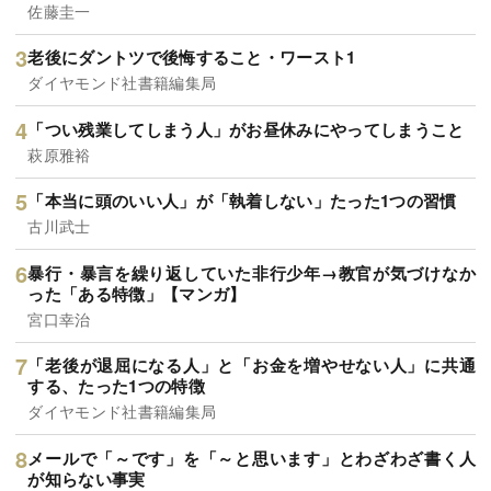
佐藤圭一
老後にダントツで後悔すること・ワースト1
ダイヤモンド社書籍編集局
「つい残業してしまう人」がお昼休みにやってしまうこと
萩原雅裕
「本当に頭のいい人」が「執着しない」たった1つの習慣
古川武士
暴行・暴言を繰り返していた非行少年→教官が気づけなか
った「ある特徴」【マンガ】
宮口幸治
「老後が退屈になる人」と「お金を増やせない人」に共通
する、たった1つの特徴
ダイヤモンド社書籍編集局
メールで「～です」を「～と思います」とわざわざ書く人
が知らない事実