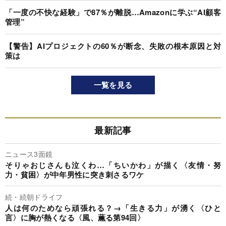
「一度の不快な経験」で87％が離脱…Amazonに学ぶ“AI顧客
管理”
【警告】AIプロジェクトの60％が断念、失敗の根本原因と対
策は
一覧を見る
最新記事
ニュース3面鏡
そりゃおじさんも泣くわ…「ちいかわ」が描く〈友情・努
力・貧困〉が中年男性に突き刺さるワケ
続・続朝ドライフ
人は何のためなら頑張れる？→「生きる力」が湧く〈ひと
言〉に胸が熱くなる〈風、薫る第94回〉