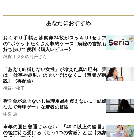
あなたにおすすめ
おくすり手帳と診察券24枚がスッキリ!セリア
の“ポケットたくさん収納ケース”病院の書類も
持ち歩けて便利《購入レビュー》
雑貨オタクの河合さん
「あえて結婚しない女性」が増えた真の理由、実
は「仕事や趣味」のせいではなく...【識者が解
説】〈再配信〉
須賀小夜子
奨学金が返せないし生理用品も買えない...「結婚
なんて無理ゲー」な若者の貧困
牛窪 恵
今年の夏は普通じゃない...「40°C以上の酷暑」
の後に待ち受ける〈もう1つの脅威〉とは【気象