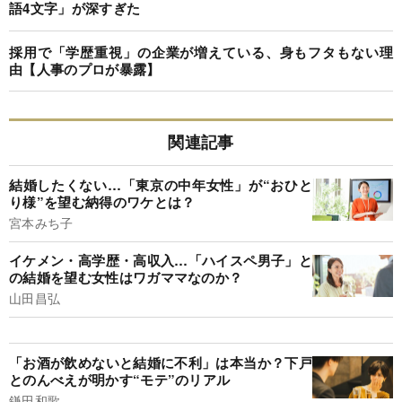
語4文字」が深すぎた
採用で「学歴重視」の企業が増えている、身もフタもない理
由【人事のプロが暴露】
関連記事
結婚したくない…「東京の中年女性」が“おひと
り様”を望む納得のワケとは？
宮本みち子
イケメン・高学歴・高収入…「ハイスペ男子」と
の結婚を望む女性はワガママなのか？
山田昌弘
「お酒が飲めないと結婚に不利」は本当か？下戸
とのんべえが明かす“モテ”のリアル
鎌田和歌