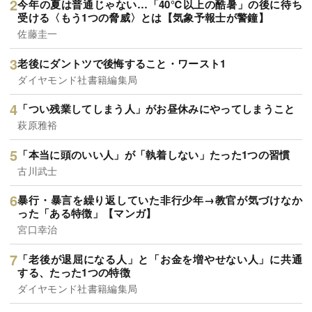
今年の夏は普通じゃない…「40℃以上の酷暑」の後に待ち
受ける〈もう1つの脅威〉とは【気象予報士が警鐘】
佐藤圭一
老後にダントツで後悔すること・ワースト1
ダイヤモンド社書籍編集局
「つい残業してしまう人」がお昼休みにやってしまうこと
萩原雅裕
「本当に頭のいい人」が「執着しない」たった1つの習慣
古川武士
暴行・暴言を繰り返していた非行少年→教官が気づけなか
った「ある特徴」【マンガ】
宮口幸治
「老後が退屈になる人」と「お金を増やせない人」に共通
する、たった1つの特徴
ダイヤモンド社書籍編集局