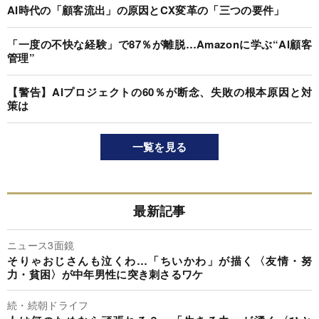
AI時代の「顧客流出」の原因とCX変革の「三つの要件」
「一度の不快な経験」で87％が離脱…Amazonに学ぶ“AI顧客
管理”
【警告】AIプロジェクトの60％が断念、失敗の根本原因と対
策は
一覧を見る
最新記事
ニュース3面鏡
そりゃおじさんも泣くわ…「ちいかわ」が描く〈友情・努
力・貧困〉が中年男性に突き刺さるワケ
続・続朝ドライフ