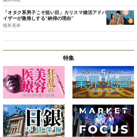
「オタク系男子こそ狙い目」カリスマ婚活アドバ
イザーが激推しする“納得の理由”
植草美幸
特集