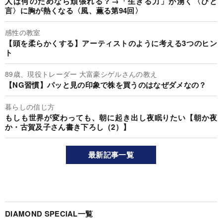
人は何のためなら頑張れる？→「生きる力」が湧く〈ひと
言〉に胸が熱くなる〈風、薫る第94回〉
感性の教室
【頭を柔らかくする】アーティストのように考える3つのヒン
ト
89歳、現役トレーダー 大富豪シゲルさんの教え
【NG習慣】パッと見の印象で株を買うのはなぜダメなの？
暮らしの信じ方
もしも世界が変わっても、朝に起き出し夜眠りたい【朝か夜
か・古賀及子さん書き下ろし（2）】
最新記事一覧
DIAMOND SPECIAL一覧