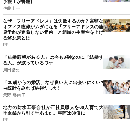
予報士が警鐘】
佐藤圭一
なぜ「フリーアドレス」は失敗するのか? 高額な
オフィス改修がムダになる「フリーアドレスの座
席予約が定着しない元凶」と組織の生産性を上げ
る解決策とは
PR
「結婚願望がある人」は今も8割なのに「結婚す
る人」が減っているワケ
河田皓史
「30歳からの婚活」なぜ良い人に出会いにくい?
→統計をみれば納得だった!
天野 馨南子
地方の防水工事会社が正社員職人を60人育て大
手企業から引く手あまた。年商は30倍に
PR