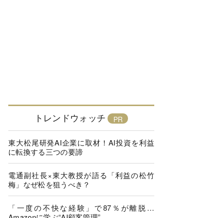
トレンドウォッチ
東大松尾研発AI企業に取材！AI投資を利益
に転換する三つの要諦
電通副社長×東大教授が語る「利益の松竹
梅」なぜ松を狙うべき？
「一度の不快な経験」で87％が離脱…
Amazonに学ぶ“AI顧客管理”