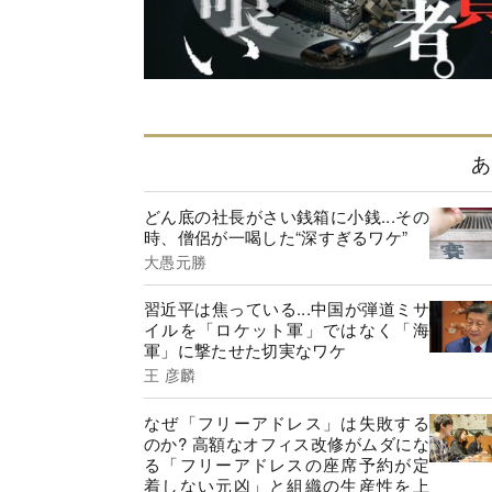
あ
どん底の社長がさい銭箱に小銭...その
時、僧侶が一喝した“深すぎるワケ”
大愚元勝
習近平は焦っている...中国が弾道ミサ
イルを「ロケット軍」ではなく「海
軍」に撃たせた切実なワケ
王 彦麟
なぜ「フリーアドレス」は失敗する
のか? 高額なオフィス改修がムダにな
る「フリーアドレスの座席予約が定
着しない元凶」と組織の生産性を上