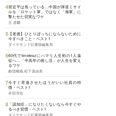
習近平は焦っている…中国が弾道ミサイ
ルを「ロケット軍」ではなく「海軍」に
撃たせた切実なワケ
王 彦麟
【老後】ひとりぼっちにならないために
今すべきこと・ベスト1
ダイヤモンド社書籍編集局
60代でtimeleszにハマり人生初の1人遠
征へ…「中高年の推し活」が人生を変え
るワケ
劇団雌猫,松下真由美
今すぐ昇進させたほうがいい社員の特
徴・ベスト1
本田淳也
「認知症」になりたくないなら今すぐや
るべき習慣・ベスト1
ダイヤモンド社書籍編集局