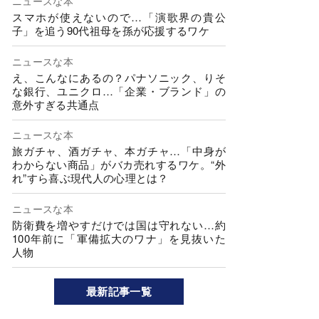
ニュースな本
スマホが使えないので…「演歌界の貴公
子」を追う90代祖母を孫が応援するワケ
ニュースな本
え、こんなにあるの？パナソニック、りそ
な銀行、ユニクロ…「企業・ブランド」の
意外すぎる共通点
ニュースな本
旅ガチャ、酒ガチャ、本ガチャ…「中身が
わからない商品」がバカ売れするワケ。“外
れ”すら喜ぶ現代人の心理とは？
ニュースな本
防衛費を増やすだけでは国は守れない…約
100年前に「軍備拡大のワナ」を見抜いた
人物
最新記事一覧