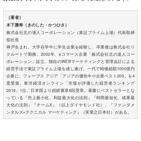
［著者］
木下勝寿（きのした・かつひさ）
株式会社北の達人コーポレーション（東証プライム上場）代表取締
役社長
神戸生まれ。大学在学中に学生企業を経験し、卒業後は株式会社リ
クルートで勤務。2002年、eコマース企業「株式会社北の達人コー
ポレーション」設立。独自のWEBマーケティングと管理会計による
経営手法で東証プライム上場を成し遂げ、一代で時価総額1000億円
企業に。フォーブス アジア「アジアの優良中小企業ベスト200」を4
度受賞。東洋経済オンライン「市場が評価した経営者ランキング
2019」1位。日本国より紺綬褒章8回受章。著書にベストセラーとな
っている『売上最小化、利益最大化の法則』『時間最短化、成果最
大化の法則』『チームX』（以上ダイヤモンド社）、『ファンダメ
ンタルズ×テクニカル マーケティング』（実業之日本社）がある。