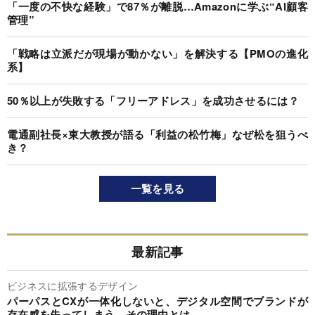
「一度の不快な経験」で87％が離脱…Amazonに学ぶ“AI顧客
管理”
「戦略は立派だが現場が動かない」を解決する【PMOの進化
系】
50％以上が失敗する「フリーアドレス」を成功させるには？
電通副社長×東大教授が語る「利益の松竹梅」なぜ松を狙うべ
き？
一覧を見る
最新記事
ビジネスに拡張するデザイン
パーパスとCXが一体化しないと、デジタル空間でブランドが
存在感を失ってしまう…その理由とは