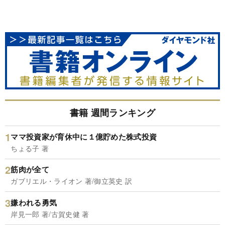
書籍 週間ランキング
ママ投資家が育休中に１億貯めた株式投資
ちょる子 著
筋肉が全て
ガブリエル・ライオン 著/御立英史 訳
嫌われる勇気
岸見一郎 著/古賀史健 著