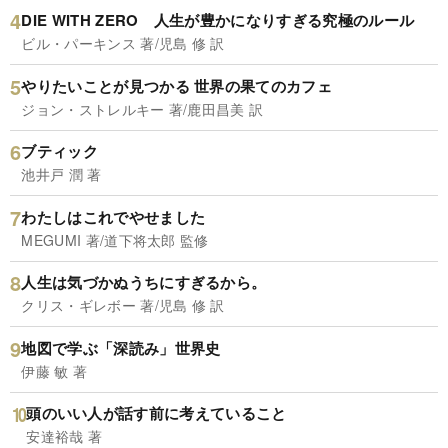
DIE WITH ZERO 人生が豊かになりすぎる究極のルール
ビル・パーキンス 著/児島 修 訳
やりたいことが見つかる 世界の果てのカフェ
ジョン・ストレルキー 著/鹿田昌美 訳
ブティック
池井戸 潤 著
わたしはこれでやせました
MEGUMI 著/道下将太郎 監修
人生は気づかぬうちにすぎるから。
クリス・ギレボー 著/児島 修 訳
地図で学ぶ「深読み」世界史
伊藤 敏 著
頭のいい人が話す前に考えていること
安達裕哉 著