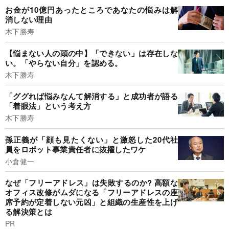
お金が10億円あったところであなたの悩みは解
消しない理由
木下勝寿
【悩まない人の頭の中】「できない」は存在しな
い。「やらない自分」を認める。
木下勝寿
「ググれば悩みなんて解消する」と成功者が語る
「着眼法」という考え方
木下勝寿
孫正義が「顔も見たくない」と激怒した20代社
員をロボット事業責任者に抜擢したワケ
小倉健一
なぜ「フリーアドレス」は失敗するのか? 高額な
オフィス改修がムダになる「フリーアドレスの座
席予約が定着しない元凶」と組織の生産性を上げ
る解決策とは
PR