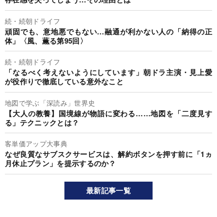
続・続朝ドライフ
頑固でも、意地悪でもない…融通が利かない人の「納得の正
体」〈風、薫る第95回〉
続・続朝ドライフ
「なるべく考えないようにしています」朝ドラ主演・見上愛
が役作りで徹底している意外なこと
地図で学ぶ「深読み」世界史
【大人の教養】国境線が物語に変わる……地図を「二度見す
る」テクニックとは？
客単価アップ大事典
なぜ良質なサブスクサービスは、解約ボタンを押す前に「1ヵ
月休止プラン」を提示するのか？
最新記事一覧