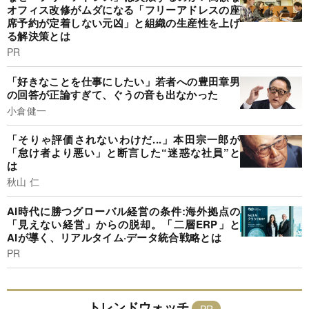
オフィス改修がムダになる「フリーアドレスの座
席予約が定着しない元凶」と組織の生産性を上げ
る解決策とは
PR
「好きなことを仕事にしたい」若者への豊田章男
の回答が正論すぎて、ぐうの音も出なかった
小倉健一
「そりゃ評価されないわけだ...」本田宗一郎が
「怠け者より悪い」と断言した“迷惑な社員”と
は
秋山 仁
AI時代に勝つグローバル経営の条件:海外拠点の
「見えない経営」からの脱却。「二層ERP」と
AIが導く、リアルタイム·データ統合戦略とは
PR
トレンドウォッチ