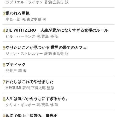
ガブリエル・ライオン 著/御立英史 訳
嫌われる勇気
岸見一郎 著/古賀史健 著
DIE WITH ZERO 人生が豊かになりすぎる究極のルール
ビル・パーキンス 著/児島 修 訳
やりたいことが見つかる 世界の果てのカフェ
ジョン・ストレルキー 著/鹿田昌美 訳
ブティック
池井戸 潤 著
わたしはこれでやせました
MEGUMI 著/道下将太郎 監修
人生は気づかぬうちにすぎるから。
クリス・ギレボー 著/児島 修 訳
地図で学ぶ「深読み」世界史