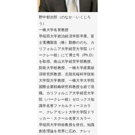
野中郁次郎（のなか・いくじろ
う）
一橋大学名誉教授
早稲田大学政治経済学部卒業。富
士電機製造（株）勤務ののち、カ
リフォルニア大学経営大学院（バ
ークレー校）にて博士号（Ph.D）
を取得。南山大学経営学部教授、
防衛大学校教授、一橋大学産業経
済研究所教授、北陸先端科学技術
大学院大学教授、一橋大学大学院
国際企業戦略研究科教授を経て現
職。カリフォルニア大学経営大学
院（バークレー校）ゼロックス知
識学名誉ファカルティースカラ
ー、クレアモント大学大学院ドラ
ッカー・スクール名誉スカラー、
早稲田大学特命教授を併任。知識
創造理論を世界に広め、ナレッ