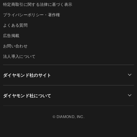
特定商取引に関する法律に基づく表示
プライバシーポリシー・著作権
よくある質問
広告掲載
お問い合わせ
法人導入について
ダイヤモンド社のサイト
Diamond Online(English)
ダイヤモンド社について
週刊ダイヤモンド
ダイヤモンド社TOP
DIAMONDハーバード・ビジネス・レビュー
© DIAMOND, INC.
会社概要
ダイヤモンドZAi（デジタル版）
採用情報
書籍オンライン