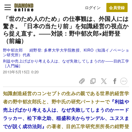
ログイン
「世のため人のため」の仕事観は、外国人には
驚き。
「日本の当たり前」を知識経営の視点か
ら捉え直す。
――対談：野中郁次郎×紺野登
（前編）
野中郁次郎
紺野登:
多摩大学大学院教授、KIRO（知識イノベーショ
ン研究所）代表
利益や売上げばかり考える人は、なぜ失敗してしまうのか――目的工学
［入門編］
2013年5月15日 0:20
知識創造経営のコンセプトの生みの親である世界的経営学
者の野中郁次郎氏と、野中氏の研究パートナーで
『利益や
売上げばかり考える人は、なぜ失敗してしまうのかーード
ラッカー、松下幸之助、稲盛和夫からサンデル、ユヌスま
でが説く成功法則』
の著者、目的工学研究所所長の紺野登