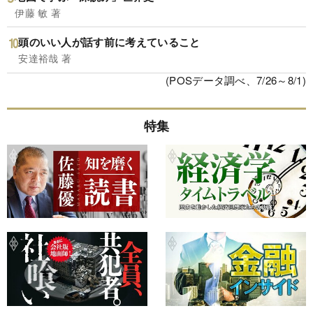
伊藤 敏 著
頭のいい人が話す前に考えていること
安達裕哉 著
(POSデータ調べ、7/26～8/1)
特集