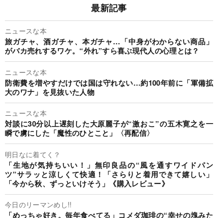
最新記事
ニュースな本
旅ガチャ、酒ガチャ、本ガチャ…「中身がわからない商品」
がバカ売れするワケ。“外れ”すら喜ぶ現代人の心理とは？
ニュースな本
防衛費を増やすだけでは国は守れない…約100年前に「軍備拡
大のワナ」を見抜いた人物
ニュースな本
対談に30分以上遅刻した大原麗子が“激おこ”の五木寛之を一
瞬で虜にした「魔性のひとこと」〈再配信〉
明日なに着てく？
「生地が気持ちいい！」無印良品の“風を通すワイドパン
ツ”サラッと涼しくて快適！「さらりと着用できて嬉しい」
「今から秋、ずっといけそう」《購入レビュー》
今日のリーマンめし!!
「めっちゃ好き。毎年食べてる」コメダ珈琲の“幸せの塊みた