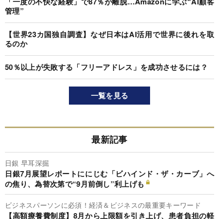
「一度の不快な経験」で87％が離脱…Amazonに学ぶ“AI顧客
管理”
【世界23カ国独自調査】なぜ日本はAI活用で世界に後れを取
るのか
50％以上が失敗する「フリーアドレス」を成功させるには？
一覧を見る
最新記事
日銀 早耳深掘
日銀7月展望レポートににじむ「ビハインド・ザ・カーブ」へ
の焦り、為替次第で“9月前倒し”利上げも
ビジネスパーソンに必須！経済＆ビジネスの最重要キーワード
【高額療養費制度】8月から上限額を引き上げ、患者負担の軽