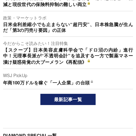
減と現役世代の保険料抑制の難しい両立
政策・マーケットラボ
日米金利差縮小でも止まらない“超円安”、日本株急騰が生ん
だ「第3の円売り要因」の正体
今だからこそ読みたい！注目特集
【スクープ】日本美容皮膚科学会で「ドロ沼の内紛」進行
中！元理事長派が“不透明会計”を追及する一方で製薬マネー
漬け疑惑発覚の大ブーメラン《再配信》
WSJ PickUp
年商100万ドルを稼ぐ「一人企業」の台頭
最新記事一覧
DIAMOND SPECIAL一覧