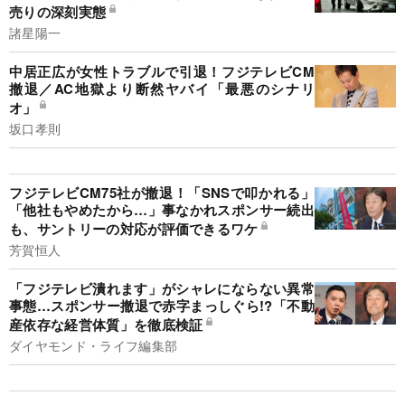
売りの深刻実態
諸星陽一
中居正広が女性トラブルで引退！フジテレビCM
撤退／AC地獄より断然ヤバイ「最悪のシナリ
オ」
坂口孝則
フジテレビCM75社が撤退！「SNSで叩かれる」
「他社もやめたから…」事なかれスポンサー続出
も、サントリーの対応が評価できるワケ
芳賀恒人
「フジテレビ潰れます」がシャレにならない異常
事態…スポンサー撤退で赤字まっしぐら!?「不動
産依存な経営体質」を徹底検証
ダイヤモンド・ライフ編集部