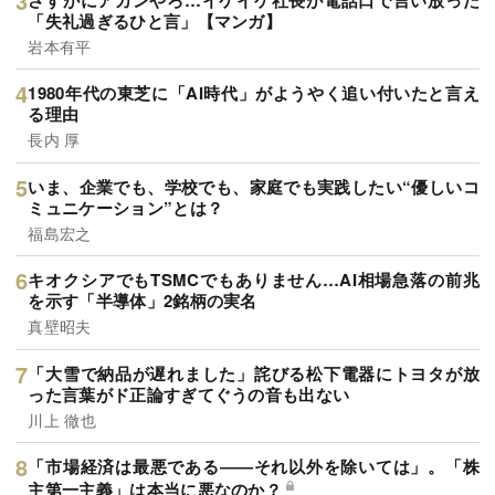
「失礼過ぎるひと言」【マンガ】
岩本有平
1980年代の東芝に「AI時代」がようやく追い付いたと言え
る理由
長内 厚
いま、企業でも、学校でも、家庭でも実践したい“優しいコ
ミュニケーション”とは？
福島宏之
キオクシアでもTSMCでもありません…AI相場急落の前兆
を示す「半導体」2銘柄の実名
真壁昭夫
「大雪で納品が遅れました」詫びる松下電器にトヨタが放
った言葉がド正論すぎてぐうの音も出ない
川上 徹也
「市場経済は最悪である――それ以外を除いては」。「株
主第一主義」は本当に悪なのか？