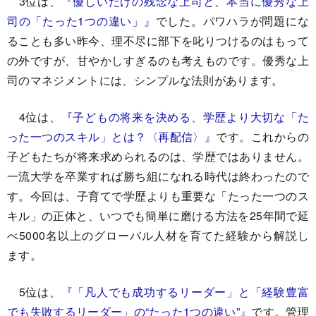
3位は、
『
優しいだけの残念な上司と、本当に優秀な上
司の「たった1つの違い」
』
でした。パワハラが問題にな
ることも多い昨今、理不尽に部下を叱りつけるのはもって
の外ですが、甘やかしすぎるのも考えものです。優秀な上
司のマネジメントには、シンプルな法則があります。
4位は、
『
子どもの将来を決める、学歴より大切な「た
った一つのスキル」とは？〈再配信〉
』
です。これからの
子どもたちが将来求められるのは、学歴ではありません。
一流大学を卒業すれば勝ち組になれる時代は終わったので
す。今回は、子育てで学歴よりも重要な「たった一つのス
キル」の正体と、いつでも簡単に磨ける方法を25年間で延
べ5000名以上のグローバル人材を育てた経験から解説し
ます。
5位は、
『
「凡人でも成功するリーダー」と「経験豊富
でも失敗するリーダー」の“たった1つの違い”
』
です。管理