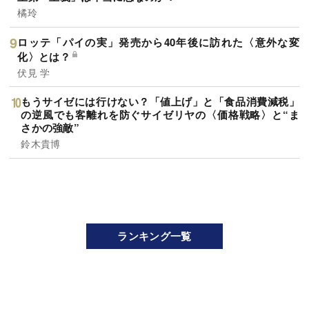
橘玲
ロッテ「パイの実」発売から40年後に訪れた〈意外な変
化〉とは？
伏見 学
もうサイゼには行けない？「値上げ」と「食品消費減税」
の逆風でも客離れを防ぐサイゼリヤの〈価格戦略〉と“ま
さかの強敵”
鈴木貴博
ランキング一覧