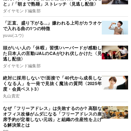
と」/「朝まで熟睡」ストレッチ〈見逃し配信〉
ダイヤモンド編集部
「正直、盛り下がる...」嫌われる上司がカラオケ
で入れる曲の1つの特徴
yuuu(ユウ)
頭がいい人の「休暇」習慣/ハーバードが感動し
た日本人の言動/JALのCAがひれ伏しかけた〈見
逃し配信〉
ダイヤモンド編集部
絶対に採用しないで!面接で「40代から成長しな
くなる人」を一発で見抜く魔法の質問〈2025年
度・会員ベスト3〉
丸山貴宏
なぜ「フリーアドレス」は失敗するのか? 高額な
オフィス改修がムダになる「フリーアドレスの座
席予約が定着しない元凶」と組織の生産性を上げ
る解決策とは