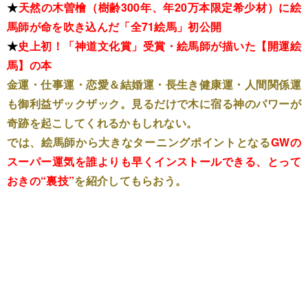
★
天然の木曽檜（樹齢300年、年20万本限定希少材）に絵
馬師が命を吹き込んだ「全71絵馬」初公開
★
史上初！「神道文化賞」受賞・絵馬師が描いた【開運絵
馬】の本
金運・仕事運・恋愛＆結婚運・長生き健康運・人間関係運
も御利益ザックザック。見るだけで木に宿る神のパワーが
奇跡を起こしてくれるかもしれない。
では、絵馬師から大きなターニングポイントとなる
GWの
スーパー運気を誰よりも早くインストールできる、とって
おきの“裏技”
を紹介してもらおう。