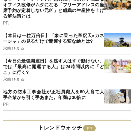
オフィス改修がムダになる「フリーアドレスの座
席予約が定着しない元凶」と組織の生産性を上げ
る解決策とは
PR
【本日は一粒万倍日】「象に乗った帝釈天×ガネ
ーシャ」の見るだけで開運する変な絵とは?
永崎ひまる
【今日の最強開運日】を逃す人はすぐ動けない。
では「最高に開運する人」は24時間以内に「ど
こ」に行く?
永崎ひまる
地方の防水工事会社が正社員職人を60人育て大
手企業から引く手あまた。年商は30倍に
PR
トレンドウォッチ