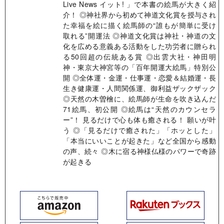
Live News イット! 」で本書の絵馬が大きく紹
介！ ◎神社界から初めて神道文化賞を授与され
た幸福を絵に描く絵馬師の“誰もが簡単に受け
取れる”開運法 ◎神道文化賞は神社・神道の文
化を広める意義ある活動をした功労者に贈られ
る50回超の伝統ある賞 ◎出雲大社・神田明
神・東京大神宮等の「百年開運大絵馬」特別公
開 ◎全体運・金運・仕事運・恋愛＆結婚運・長
生き健康運・人間関係運、御利益ザックザック
◎天然の木曽檜に、絵馬師が生命を吹き込んだ
71絵馬、初公開 ◎絵馬は“天然のカウンセラ
ー”！ 見るだけで心も体も癒される！ 願いが叶
う ◎「見るだけで癒された」「ホッとした」
「本当にいいことが起きた」など全国から感動
の声、続々 ◎木に宿る神様仏様のパワーで奇跡
が起きる