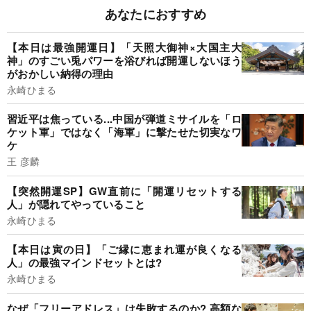
あなたにおすすめ
【本日は最強開運日】「天照大御神×大国主大
神」のすごい兎パワーを浴びれば開運しないほう
がおかしい納得の理由
永崎ひまる
習近平は焦っている...中国が弾道ミサイルを「ロ
ケット軍」ではなく「海軍」に撃たせた切実なワ
ケ
王 彦麟
【突然開運SP】GW直前に「開運リセットする
人」が隠れてやっていること
永崎ひまる
【本日は寅の日】「ご縁に恵まれ運が良くなる
人」の最強マインドセットとは?
永崎ひまる
なぜ「フリーアドレス」は失敗するのか? 高額な