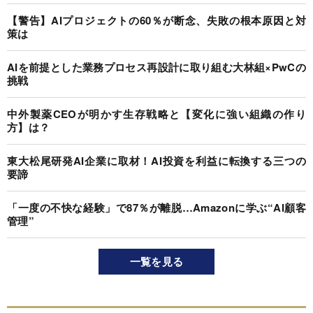
【警告】AIプロジェクトの60％が断念、失敗の根本原因と対
策は
AIを前提とした業務プロセス再設計に取り組む大林組×PwCの
挑戦
中外製薬CEOが明かす生存戦略と【変化に強い組織の作り
方】は？
東大松尾研発AI企業に取材！AI投資を利益に転換する三つの
要諦
「一度の不快な経験」で87％が離脱…Amazonに学ぶ“AI顧客
管理”
一覧を見る