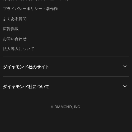
プライバシーポリシー・著作権
よくある質問
広告掲載
お問い合わせ
法人導入について
ダイヤモンド社のサイト
Diamond Online(English)
ダイヤモンド社について
週刊ダイヤモンド
ダイヤモンド社TOP
DIAMONDハーバード・ビジネス・レビュー
© DIAMOND, INC.
会社概要
ダイヤモンドZAi（デジタル版）
採用情報
書籍オンライン
お知らせ
ザイ・オンライン