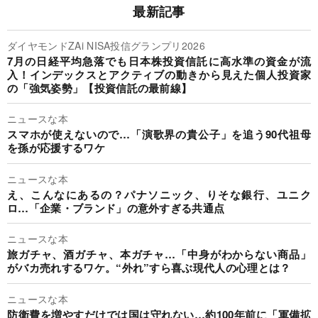
最新記事
ダイヤモンドZAi NISA投信グランプリ2026
7月の日経平均急落でも日本株投資信託に高水準の資金が流
入！インデックスとアクティブの動きから見えた個人投資家
の「強気姿勢」【投資信託の最前線】
ニュースな本
スマホが使えないので…「演歌界の貴公子」を追う90代祖母
を孫が応援するワケ
ニュースな本
え、こんなにあるの？パナソニック、りそな銀行、ユニク
ロ…「企業・ブランド」の意外すぎる共通点
ニュースな本
旅ガチャ、酒ガチャ、本ガチャ…「中身がわからない商品」
がバカ売れするワケ。“外れ”すら喜ぶ現代人の心理とは？
ニュースな本
防衛費を増やすだけでは国は守れない…約100年前に「軍備拡