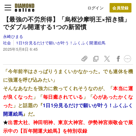
ログイン
【最強の不労所得】「烏枢沙摩明王×招き猫」
でダブル開運する1つの新習慣
永崎ひまる
社会
1日1分見るだけで願いが叶う！ふくふく開運絵馬
2025年5月8日 6:45
「今年前半はさっぱりうまくいかなかった。でも連休を機
に強運を呼び込みたい」
そんなあなたを強力に救ってくれそうなのが、「
本当に運
が良くなった
」「
毎日癒されている
」「
心があったかくな
った
」と話題の『
1日1分見るだけで願いが叶う！ふくふく
開運絵馬
』だ。
★
出雲大社、神田明神、東京大神宮、伊勢神宮崇敬会で展
示中の【百年開運大絵馬】を特別収録