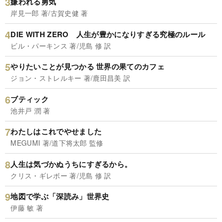
嫌われる勇気
岸見一郎 著/古賀史健 著
DIE WITH ZERO 人生が豊かになりすぎる究極のルール
ビル・パーキンス 著/児島 修 訳
やりたいことが見つかる 世界の果てのカフェ
ジョン・ストレルキー 著/鹿田昌美 訳
ブティック
池井戸 潤 著
わたしはこれでやせました
MEGUMI 著/道下将太郎 監修
人生は気づかぬうちにすぎるから。
クリス・ギレボー 著/児島 修 訳
地図で学ぶ「深読み」世界史
伊藤 敏 著