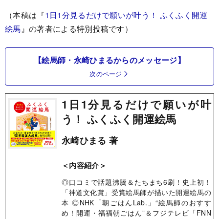
（本稿は『
1
日1分見るだけで願いが叶う！ ふくふく開運
絵馬
』の著者による特別投稿です）
【絵馬師・永崎ひまるからのメッセージ】
次のページ
1日1分見るだけで願いが叶
う！ ふくふく開運絵馬
永崎ひまる 著
＜内容紹介＞
◎口コミで話題沸騰＆たちまち6刷！史上初！
「神道文化賞」受賞絵馬師が描いた開運絵馬の
本 ◎NHK「朝ごはんLab.」“絵馬師のおすす
め！開運・福福朝ごはん”＆フジテレビ「FNN