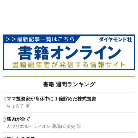
書籍 週間ランキング
ママ投資家が育休中に１億貯めた株式投資
ちょる子 著
筋肉が全て
ガブリエル・ライオン 著/御立英史 訳