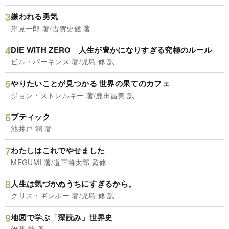
嫌われる勇気
岸見一郎 著/古賀史健 著
DIE WITH ZERO 人生が豊かになりすぎる究極のルール
ビル・パーキンス 著/児島 修 訳
やりたいことが見つかる 世界の果てのカフェ
ジョン・ストレルキー 著/鹿田昌美 訳
ブティック
池井戸 潤 著
わたしはこれでやせました
MEGUMI 著/道下将太郎 監修
人生は気づかぬうちにすぎるから。
クリス・ギレボー 著/児島 修 訳
地図で学ぶ「深読み」世界史
伊藤 敏 著