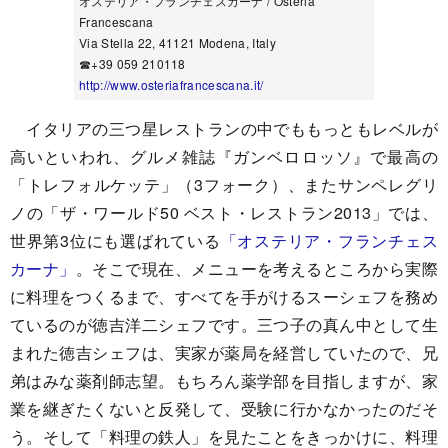
オステリア・フランチェスカーナ / Osteria
Francescana
Via Stella 22, 41121 Modena, Italy
☎+39 059 210118
http://www.osteriafrancescana.it/
イタリアの三つ星レストランの中でももっともレベルが
高いといわれ、グルメ雑誌『ガンベロロッソ』で最高の
「トレフォルケッテ」（3フォーク）、またサンペレグリ
ノの「ザ・ワールド50 ベスト・レストラン2013」では、
世界第3位にも選ばれている
「オステリア・フランチェス
カーナ」
。そこで現在、メニューを考えるところから実際
に料理をつくるまで、すべてを手がけるスーシェフを務め
ているのが徳吉洋二シェフです。三つ子の真ん中として生
まれた徳吉シェフは、実家が薬局を経営していたので、兄
弟はみな薬剤師志望。もちろん薬学部を目指しますが、家
業を継ぎたくないと反発して、受験に行かなかったのだそ
う。そして「料理の鉄人」を見たことをきっかけに、料理