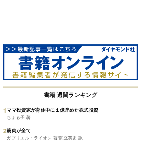
書籍 週間ランキング
ママ投資家が育休中に１億貯めた株式投資
ちょる子 著
筋肉が全て
ガブリエル・ライオン 著/御立英史 訳