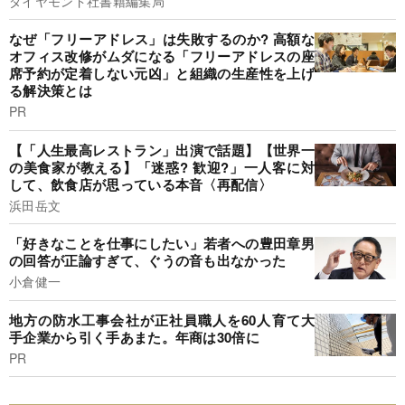
ダイヤモンド社書籍編集局
なぜ「フリーアドレス」は失敗するのか? 高額な
オフィス改修がムダになる「フリーアドレスの座
席予約が定着しない元凶」と組織の生産性を上げ
る解決策とは
PR
【「人生最高レストラン」出演で話題】【世界一
の美食家が教える】「迷惑? 歓迎?」一人客に対
して、飲食店が思っている本音〈再配信〉
浜田岳文
「好きなことを仕事にしたい」若者への豊田章男
の回答が正論すぎて、ぐうの音も出なかった
小倉健一
地方の防水工事会社が正社員職人を60人育て大
手企業から引く手あまた。年商は30倍に
PR