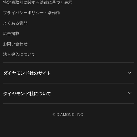
特定商取引に関する法律に基づく表示
プライバシーポリシー・著作権
よくある質問
広告掲載
お問い合わせ
法人導入について
ダイヤモンド社のサイト
Diamond Online(English)
ダイヤモンド社について
週刊ダイヤモンド
ダイヤモンド社TOP
DIAMONDハーバード・ビジネス・レビュー
© DIAMOND, INC.
会社概要
ダイヤモンドZAi（デジタル版）
採用情報
書籍オンライン