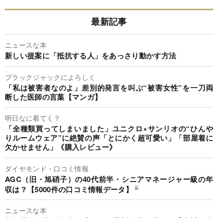
最新記事
ニュースな本
新しい提案に「抵抗する人」をあっさり動かす方法
ブラックジャックによろしく
「私は被害者なのよ」差別的発言を叫ぶ“被害女性”を一刀両
断した医師の言葉【マンガ】
明日なに着てく？
「全種類買ってしまいました」ユニクロ×サンリオの“ひんや
りルームウェア”に絶賛の声「とにかく超可愛い」「部屋着に
欠かせません」《購入レビュー》
ダイヤモンド・口コミ情報
AGC（旧・旭硝子）の40代前半・シニアマネージャー級の年
収は？【5000件の口コミ情報データ】
ニュースな本