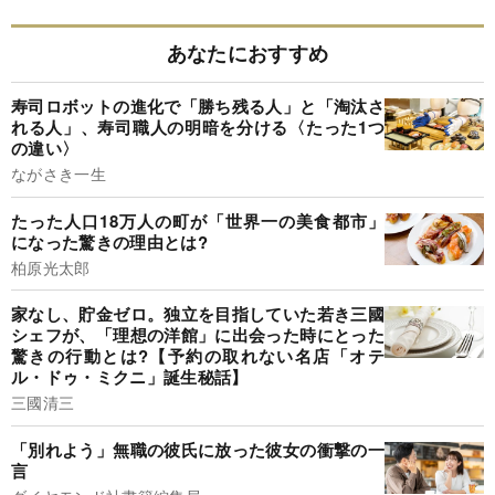
あなたにおすすめ
寿司ロボットの進化で「勝ち残る人」と「淘汰さ
れる人」、寿司職人の明暗を分ける〈たった1つ
の違い〉
ながさき一生
たった人口18万人の町が「世界一の美食都市」
になった驚きの理由とは?
柏原光太郎
家なし、貯金ゼロ。独立を目指していた若き三國
シェフが、「理想の洋館」に出会った時にとった
驚きの行動とは?【予約の取れない名店「オテ
ル・ドゥ・ミクニ」誕生秘話】
三國清三
「別れよう」無職の彼氏に放った彼女の衝撃の一
言