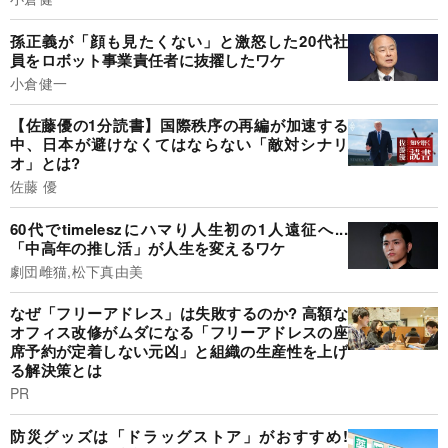
孫正義が「顔も見たくない」と激怒した20代社
員をロボット事業責任者に抜擢したワケ
小倉健一
【佐藤優の1分読書】国際秩序の再編が加速する
中、日本が避けなくてはならない「敵対シナリ
オ」とは?
佐藤 優
60代でtimeleszにハマり人生初の1人遠征へ...
「中高年の推し活」が人生を変えるワケ
劇団雌猫,松下真由美
なぜ「フリーアドレス」は失敗するのか? 高額な
オフィス改修がムダになる「フリーアドレスの座
席予約が定着しない元凶」と組織の生産性を上げ
る解決策とは
PR
防災グッズは「ドラッグストア」がおすすめ!