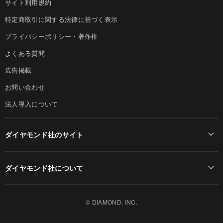
サイト利用規約
特定商取引に関する法律に基づく表示
プライバシーポリシー・著作権
よくある質問
広告掲載
お問い合わせ
法人導入について
ダイヤモンド社のサイト
Diamond Online(English)
ダイヤモンド社について
週刊ダイヤモンド
ダイヤモンド社TOP
DIAMONDハーバード・ビジネス・レビュー
© DIAMOND, INC.
会社概要
ダイヤモンドZAi（デジタル版）