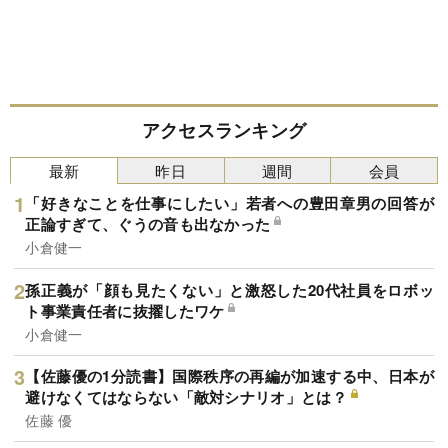
アクセスランキング
最新
昨日
週間
会員
「好きなことを仕事にしたい」若者への豊田章男の回答が
正論すぎて、ぐうの音も出なかった
小倉健一
孫正義が「顔も見たくない」と激怒した20代社員をロボッ
ト事業責任者に抜擢したワケ
小倉健一
【佐藤優の1分読書】国際秩序の再編が加速する中、日本が
避けなくてはならない「敵対シナリオ」とは？
佐藤 優