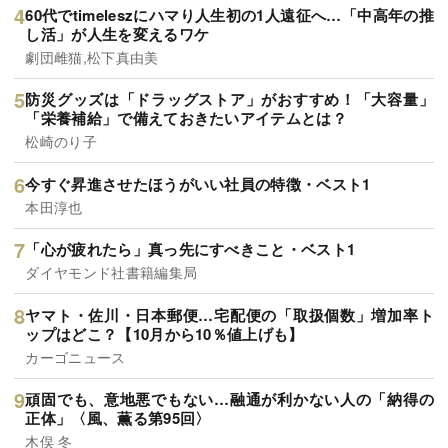
60代でtimeleszにハマり人生初の1人遠征へ…「中高年の推
し活」が人生を変えるワケ
劇団雌猫,松下真由美
防災グッズは「ドラッグストア」がおすすめ！「大容量」
「栄養補給」で備えておきたいアイテムとは？
松崎のり子
今すぐ昇進させたほうがいい社員の特徴・ベスト1
本田淳也
「心が疲れたら」真っ先にすべきこと・ベスト1
ダイヤモンド社書籍編集局
ヤマト・佐川・日本郵便…宅配便の「取扱個数」増加率ト
ップはどこ？【10月から10％値上げも】
カーゴニュース
頑固でも、意地悪でもない…融通が利かない人の「納得の
正体」〈風、薫る第95回〉
木俣 冬