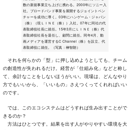
数の新規事業立ち上げに携わる。2000年にソニー入
社。ブロードバンド事業を展開するジョイントベン
チャーを成功に導く。03年にハンゲーム・ジャパン
（株）（現ＬＩＮＥ（株））入社。07年に同社の代
表取締役社長に就任。15年3月にＬＩＮＥ（株）代
表取締役社長を退任し、顧問に就任。同年4月、動
画メディアを運営するC Channel（株）を設立、代
表取締役に就任。（写真：榊智朗）
それを何らかの「型」に押し込めようとしても、チーム
の創造性が失われるだけ。経営が「仕組み化」などと称し
て、余計なことをしないほうがいい。現場は、どんなやり
方でもいいから、「いいもの」さえつくってくれればいい
のです。
では、このエコシステムはどうすれば生み出すことがで
きるのか？
方法はひとつです。結果を出す人がやりやすい環境を大