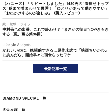
【ハニーズ】「リピートしました」1480円の“着痩せトップ
ス”秋まで着まわせて優秀！「ゆとりがあって動きやすい」
「お出かけするのが楽しみ」《購入レビュー》
続・続朝ドライフ
中村倫也の出番、これで終わり？ “まさかの役目”にやきもき
する〈風、薫る第96回〉
Lifestyle Analysis
かわいいのに、絶望的すぎる…原作未読で『映画ちいかわ』
に挑んだら、開始早々に面食らったワケ
最新記事一覧
DIAMOND SPECIAL一覧
広告企画一覧