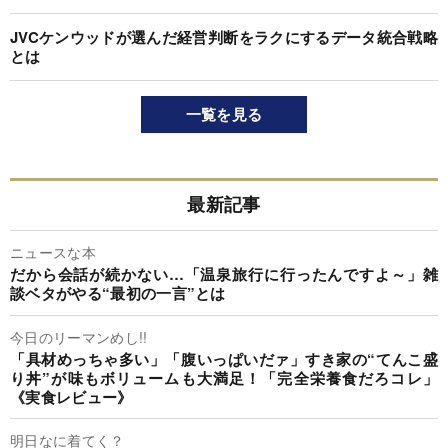
JVCケンウッドが選んだ経営判断をラクにするデータ統合戦略
とは
一覧を見る
最新記事
ニュースな本
だから会話が続かない…「温泉旅行に行ったんですよ～」雑
談ベタがやる“最初の一言”とは
今日のリーマンめし!!
「具材めっちゃ多い」「腹いっぱいだァ」すき家の“てんこ盛
り丼”が味もボリュームも大満足！「完全栄養食だろコレ」
《実食レビュー》
明日なに着てく？