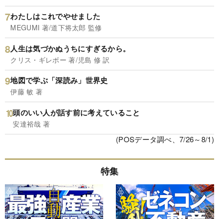
わたしはこれでやせました
MEGUMI 著/道下将太郎 監修
人生は気づかぬうちにすぎるから。
クリス・ギレボー 著/児島 修 訳
地図で学ぶ「深読み」世界史
伊藤 敏 著
頭のいい人が話す前に考えていること
安達裕哉 著
(POSデータ調べ、7/26～8/1)
特集