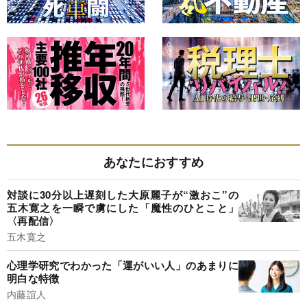
あなたにおすすめ
対談に30分以上遅刻した大原麗子が“激おこ”の
五木寛之を一瞬で虜にした「魔性のひとこと」
〈再配信〉
五木寛之
心理学研究でわかった「運がいい人」のあまりに
明白な特徴
内藤誼人