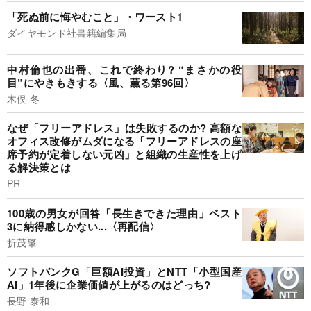
「死ぬ前に悔やむこと」・ワースト1
ダイヤモンド社書籍編集局
中村倫也の出番、これで終わり? “まさかの役
目”にやきもきする〈風、薫る第96回〉
木俣 冬
なぜ「フリーアドレス」は失敗するのか? 高額な
オフィス改修がムダになる「フリーアドレスの座
席予約が定着しない元凶」と組織の生産性を上げ
る解決策とは
PR
100歳の男女が回答「長生きできた理由」ベスト
3に納得感しかない...〈再配信〉
折茂肇
ソフトバンクG「巨額AI投資」とNTT「小型国産
AI」1年後に企業価値が上がるのはどっち?
長野 泰和