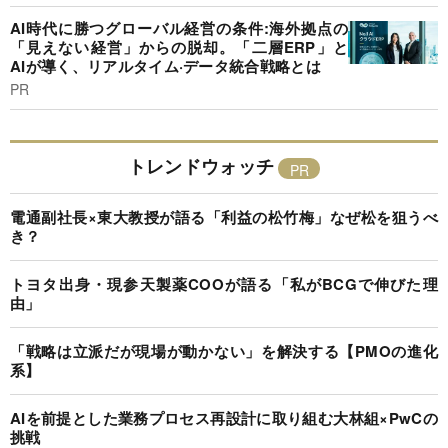
AI時代に勝つグローバル経営の条件:海外拠点の
「見えない経営」からの脱却。「二層ERP」と
AIが導く、リアルタイム·データ統合戦略とは
PR
トレンドウォッチ
電通副社長×東大教授が語る「利益の松竹梅」なぜ松を狙うべ
き？
トヨタ出身・現参天製薬COOが語る「私がBCGで伸びた理
由」
「戦略は立派だが現場が動かない」を解決する【PMOの進化
系】
AIを前提とした業務プロセス再設計に取り組む大林組×PwCの
挑戦