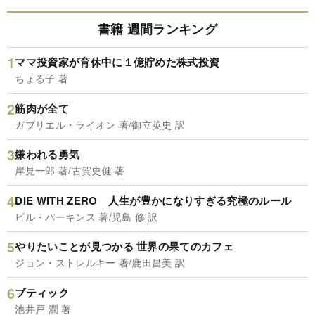
書籍 週間ランキング
ママ投資家が育休中に１億貯めた株式投資
ちょる子 著
筋肉が全て
ガブリエル・ライオン 著/御立英史 訳
嫌われる勇気
岸見一郎 著/古賀史健 著
DIE WITH ZERO 人生が豊かになりすぎる究極のルール
ビル・パーキンス 著/児島 修 訳
やりたいことが見つかる 世界の果てのカフェ
ジョン・ストレルキー 著/鹿田昌美 訳
ブティック
池井戸 潤 著