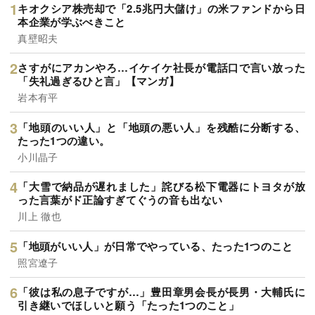
キオクシア株売却で「2.5兆円大儲け」の米ファンドから日
本企業が学ぶべきこと
真壁昭夫
さすがにアカンやろ…イケイケ社長が電話口で言い放った
「失礼過ぎるひと言」【マンガ】
岩本有平
「地頭のいい人」と「地頭の悪い人」を残酷に分断する、
たった1つの違い。
小川晶子
「大雪で納品が遅れました」詫びる松下電器にトヨタが放
った言葉がド正論すぎてぐうの音も出ない
川上 徹也
「地頭がいい人」が日常でやっている、たった1つのこと
照宮遼子
「彼は私の息子ですが…」豊田章男会長が長男・大輔氏に
引き継いでほしいと願う「たった1つのこと」