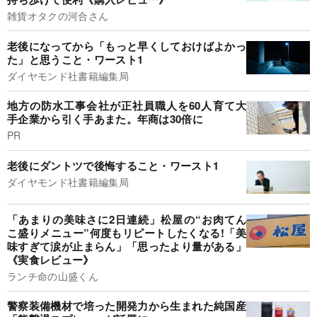
雑貨オタクの河合さん
老後になってから「もっと早くしておけばよかっ
た」と思うこと・ワースト1
ダイヤモンド社書籍編集局
地方の防水工事会社が正社員職人を60人育て大
手企業から引く手あまた。年商は30倍に
PR
老後にダントツで後悔すること・ワースト1
ダイヤモンド社書籍編集局
「あまりの美味さに2日連続」松屋の“お肉てん
こ盛りメニュー”何度もリピートしたくなる!「美
味すぎて涙が止まらん」「思ったより量がある」
《実食レビュー》
ランチ命の山盛くん
警察装備機材で培った開発力から生まれた純国産