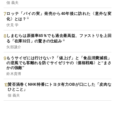
佃 義夫
ロッテ「パイの実」発売から40年後に訪れた〈意外な変
化〉とは？
伏見 学
しまむらは原価率65％でも過去最高益、ファストリを上回
る「在庫32日」の驚きの仕組み
矢部謙介
もうサイゼには行けない？「値上げ」と「食品消費減税」
の逆風でも客離れを防ぐサイゼリヤの〈価格戦略〉と“まさ
かの強敵”
鈴木貴博
賛否渦巻くNHK特番にトヨタ有力OBが口にした「皮肉な
ひとこと」
佃 義夫