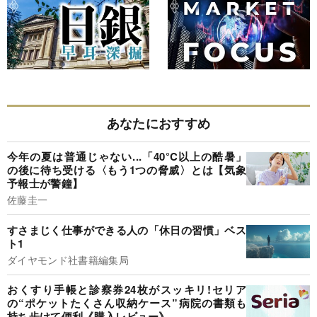
あなたにおすすめ
今年の夏は普通じゃない...「40°C以上の酷暑」
の後に待ち受ける〈もう1つの脅威〉とは【気象
予報士が警鐘】
佐藤圭一
すさまじく仕事ができる人の「休日の習慣」ベス
ト1
ダイヤモンド社書籍編集局
おくすり手帳と診察券24枚がスッキリ!セリア
の“ポケットたくさん収納ケース”病院の書類も
持ち歩けて便利《購入レビュー》