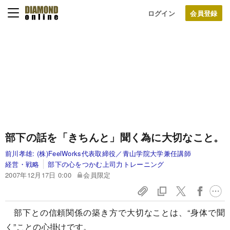
ログイン
部下の話を「きちんと」聞く為に大切なこと。
前川孝雄:
(株)FeelWorks代表取締役／青山学院大学兼任講師
経営・戦略
部下の心をつかむ上司力トレーニング
2007年12月17日 0:00
会員限定
部下との信頼関係の築き方で大切なことは、“身体で聞
く”ことの心掛けです。