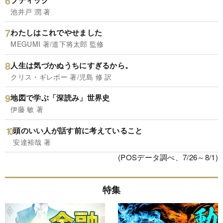
池井戸 潤 著
わたしはこれでやせました
MEGUMI 著/道下将太郎 監修
人生は気づかぬうちにすぎるから。
クリス・ギレボー 著/児島 修 訳
地図で学ぶ「深読み」世界史
伊藤 敏 著
頭のいい人が話す前に考えていること
安達裕哉 著
(POSデータ調べ、7/26～8/1)
特集