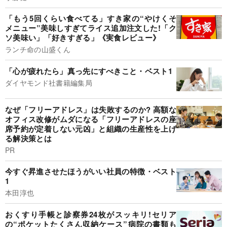
「もう5回くらい食べてる」すき家の“やけくそ
メニュー”美味しすぎてライス追加注文した!「ク
ソ美味い」「好きすぎる」《実食レビュー》
ランチ命の山盛くん
「心が疲れたら」真っ先にすべきこと・ベスト1
ダイヤモンド社書籍編集局
なぜ「フリーアドレス」は失敗するのか? 高額な
オフィス改修がムダになる「フリーアドレスの座
席予約が定着しない元凶」と組織の生産性を上げ
る解決策とは
PR
今すぐ昇進させたほうがいい社員の特徴・ベスト
1
本田淳也
おくすり手帳と診察券24枚がスッキリ!セリア
の“ポケットたくさん収納ケース”病院の書類も