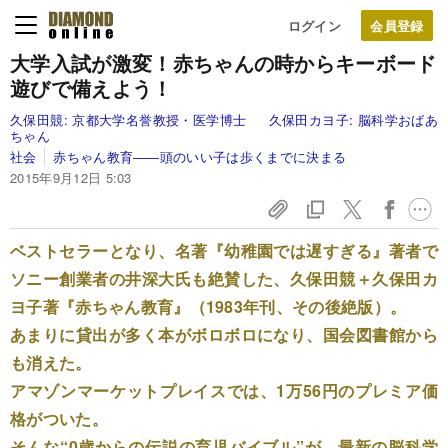
ログイン
大学入試が激変！
赤ちゃんの時から
キーボード
遊びで備えよう！
久保田競:
京都大学名誉教授・医学博士
久保田カヨ子:
脳科学おばあ
ちゃん
社会
赤ちゃん教育――頭のいい子は歩くまでに決まる
2015年9月12日 5:03
ベストセラーとなり、名著『幼稚園では遅すぎる』著者で
ソニー創業者の井深大氏も絶賛した、久保田競＋久保田カ
ヨ子著『赤ちゃん教育』（1983年刊、その後絶版）。
あまりに貸出が多く本がボロボロになり、国会図書館から
も消えた。
アマゾンマーケットプレイスでは、1万56円のプレミア価
格がついた。
そんな“0歳からの伝説の育児バイブル”が、最新の脳科学