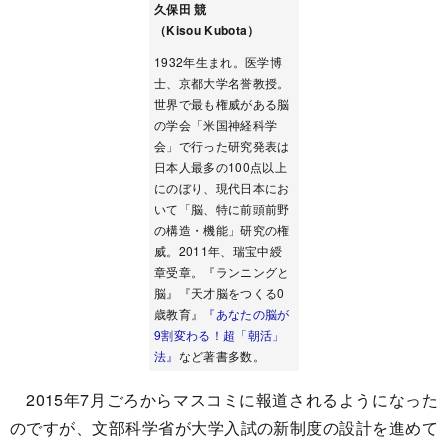
久保田 競
（Kisou Kubota）
1932年生まれ。医学博
士、京都大学名誉教授。
世界で最も権威がある脳
の学会「米国神経科学
会」で行った研究発表は
日本人最多の100点以上
にのぼり、現代日本にお
いて「脳、特に前頭前野
の構造・機能」研究の権
威。2011年、瑞宝中綬
章受章。『ランニングと
脳』『天才脳をつくる0
歳教育』
『あなたの脳が
9割変わる！超「朝活」
法』
など著書多数。
2015年7月ごろからマスコミに報道されるようになった
のですが、文部科学省が大学入試の新制度の設計を進めて