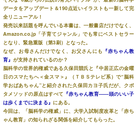
データをアップデート＆190点近いイラストも一新して完
全リニューアル！
発売以来話題を呼んでいる本書は、一般書店だけでなく、
Amazon.co.jp「子育てジャンル」でも常にベストセラー
となり、緊急重版（第3刷）となった。
なぜ、お母さんだけでなく、お父さんにも
『赤ちゃん教
育』
が支持されているのか？
脳科学の世界的権威である久保田競氏と『中居正広の金曜
日のスマたちへ＜金スマ＞』（ＴＢＳテレビ系）で“脳科
学おばあちゃん”と紹介された久保田カヨ子氏だが、クボ
タメソッドの原点はすべて
『赤ちゃん教育――頭のいい子
は歩くまでに決まる』
にある。
今回は、「脳科学の権威」に、大学入試制度改革と「赤ち
ゃん教育」の知られざる関係を紹介してもらった。