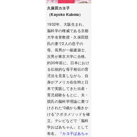
久保田カヨ子
（Kayoko Kubota）
1932年、大阪生まれ。
脳科学の権威である京都
大学名誉教授・久保田競
氏の妻で2人の息子の
母。長男が一級建築士、
次男が東京大学に合格。
約30年前に、日本におけ
る伝統的な母子相伝の育
児法を見直しながら、自
身がアメリカ在住時と日
本で実践してきた出産・
育児経験をもとに、夫・
競氏の脳科学理論に裏づ
けされた“0歳から働きか
ける”クボタメソッドを確
立。テレビなどで「脳科
学おばあちゃん」として
有名。
『カヨ子ばあちゃ