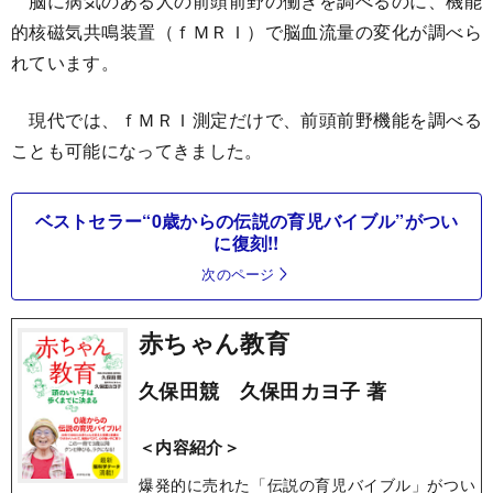
脳に病気のある人の前頭前野の働きを調べるのに、機能
的核磁気共鳴装置（ｆＭＲＩ）で脳血流量の変化が調べら
れています。
現代では、ｆＭＲＩ測定だけで、前頭前野機能を調べる
ことも可能になってきました。
ベストセラー“0歳からの伝説の育児バイブル”がつい
に復刻!!
次のページ
赤ちゃん教育
久保田競 久保田カヨ子 著
＜内容紹介＞
爆発的に売れた「伝説の育児バイブル」がつい