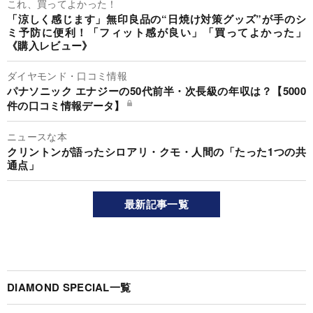
これ、買ってよかった！
「涼しく感じます」無印良品の“日焼け対策グッズ”が手のシ
ミ予防に便利！「フィット感が良い」「買ってよかった」
《購入レビュー》
ダイヤモンド・口コミ情報
パナソニック エナジーの50代前半・次長級の年収は？【5000
件の口コミ情報データ】
ニュースな本
クリントンが語ったシロアリ・クモ・人間の「たった1つの共
通点」
最新記事一覧
DIAMOND SPECIAL一覧