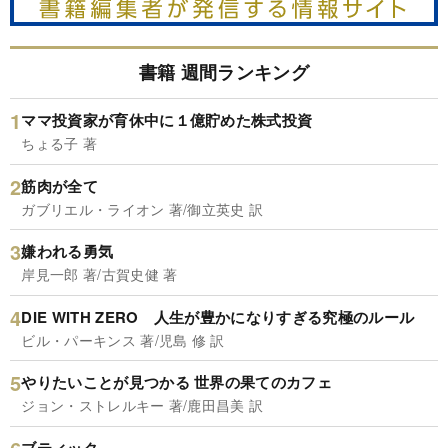
書籍 週間ランキング
ママ投資家が育休中に１億貯めた株式投資
ちょる子 著
筋肉が全て
ガブリエル・ライオン 著/御立英史 訳
嫌われる勇気
岸見一郎 著/古賀史健 著
DIE WITH ZERO 人生が豊かになりすぎる究極のルール
ビル・パーキンス 著/児島 修 訳
やりたいことが見つかる 世界の果てのカフェ
ジョン・ストレルキー 著/鹿田昌美 訳
ブティック