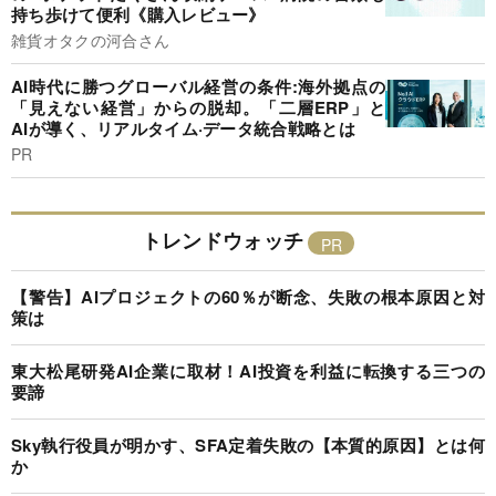
持ち歩けて便利《購入レビュー》
雑貨オタクの河合さん
AI時代に勝つグローバル経営の条件:海外拠点の
「見えない経営」からの脱却。「二層ERP」と
AIが導く、リアルタイム·データ統合戦略とは
PR
トレンドウォッチ
【警告】AIプロジェクトの60％が断念、失敗の根本原因と対
策は
東大松尾研発AI企業に取材！AI投資を利益に転換する三つの
要諦
Sky執行役員が明かす、SFA定着失敗の【本質的原因】とは何
か