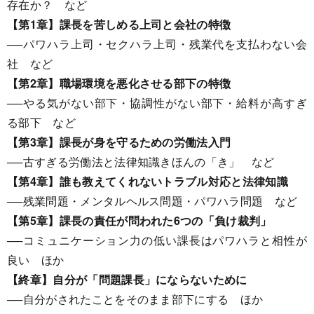
存在か？ など
【第1章】課長を苦しめる上司と会社の特徴
──パワハラ上司・セクハラ上司・残業代を支払わない会
社 など
【第2章】職場環境を悪化させる部下の特徴
──やる気がない部下・協調性がない部下・給料が高すぎ
る部下 など
【第3章】課長が身を守るための労働法入門
──古すぎる労働法と法律知識きほんの「き」 など
【第4章】誰も教えてくれないトラブル対応と法律知識
──残業問題・メンタルヘルス問題・パワハラ問題 など
【第5章】課長の責任が問われた6つの「負け裁判」
──コミュニケーション力の低い課長はパワハラと相性が
良い ほか
【終章】自分が「問題課長」にならないために
──自分がされたことをそのまま部下にする ほか