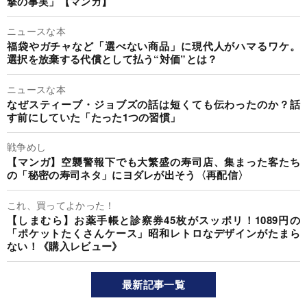
撃の事実」【マンガ】
ニュースな本
福袋やガチャなど「選べない商品」に現代人がハマるワケ。
選択を放棄する代償として払う“対価”とは？
ニュースな本
なぜスティーブ・ジョブズの話は短くても伝わったのか？話
す前にしていた「たった1つの習慣」
戦争めし
【マンガ】空襲警報下でも大繁盛の寿司店、集まった客たち
の「秘密の寿司ネタ」にヨダレが出そう〈再配信〉
これ、買ってよかった！
【しまむら】お薬手帳と診察券45枚がスッポリ！1089円の
「ポケットたくさんケース」昭和レトロなデザインがたまら
ない！《購入レビュー》
最新記事一覧