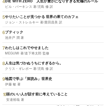
DIE WITH ZERO 人生が豊かになりすぎる究極のルール
ビル・パーキンス 著/児島 修 訳
やりたいことが見つかる 世界の果てのカフェ
ジョン・ストレルキー 著/鹿田昌美 訳
ブティック
池井戸 潤 著
わたしはこれでやせました
MEGUMI 著/道下将太郎 監修
人生は気づかぬうちにすぎるから。
クリス・ギレボー 著/児島 修 訳
地図で学ぶ「深読み」世界史
伊藤 敏 著
頭のいい人が話す前に考えていること
安達裕哉 著