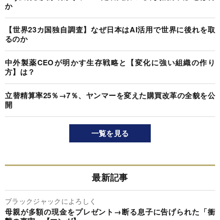
か
【世界23カ国独自調査】なぜ日本はAI活用で世界に後れを取
るのか
中外製薬CEOが明かす生存戦略と【変化に強い組織の作り
方】は？
立替精算率25％→7％、ヤンマーを変えた購買改革の全貌を公
開
一覧を見る
最新記事
ブラックジャックによろしく
母親が多額の現金をプレゼント→断る息子に告げられた「衝