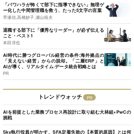
「パワハラが怖くて部下に指導できない」無理ゲ
ー化した中間管理職を救う、たった5文字の言葉
早瀬信,高橋妙子,瀬山暁夫
退職する部下に「優秀なリーダー」が必ず伝える
こと・ベスト1
本田淳也
AI時代に勝つグローバル経営の条件:海外拠点の
「見えない経営」からの脱却。「二層ERP」と
AIが導く、リアルタイム·データ統合戦略とは
PR
トレンドウォッチ
AIを前提とした業務プロセス再設計に取り組む大林組×PwCの
挑戦
Sky執行役員が明かす、SFA定着失敗の【本質的原因】とは何