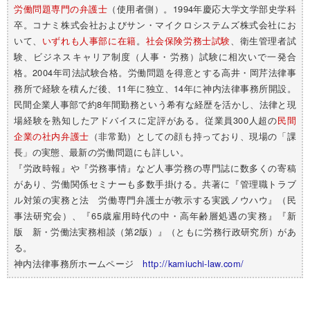
労働問題専門の弁護士
（使用者側）。1994年慶応大学文学部史学科
卒。コナミ株式会社およびサン・マイクロシステムズ株式会社にお
いて、
いずれも人事部に在籍
。
社会保険労務士試験
、衛生管理者試
験、ビジネスキャリア制度（人事・労務）試験に相次いで一発合
格。2004年司法試験合格。労働問題を得意とする高井・岡芹法律事
務所で経験を積んだ後、11年に独立、14年に神内法律事務所開設。
民間企業人事部で約8年間勤務という希有な経歴を活かし、法律と現
場経験を熟知したアドバイスに定評がある。従業員300人超の
民間
企業の社内弁護士
（非常勤）としての顔も持っており、現場の「課
長」の実態、最新の労働問題にも詳しい。
『労政時報』や『労務事情』など人事労務の専門誌に数多くの寄稿
があり、労働関係セミナーも多数手掛ける。共著に『管理職トラブ
ル対策の実務と法 労働専門弁護士が教示する実践ノウハウ』（民
事法研究会）、『65歳雇用時代の中・高年齢層処遇の実務』『新
版 新・労働法実務相談（第2版）』（ともに労務行政研究所）があ
る。
神内法律事務所ホームページ
http://kamiuchi-law.com/