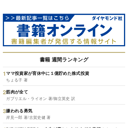
書籍 週間ランキング
ママ投資家が育休中に１億貯めた株式投資
ちょる子 著
筋肉が全て
ガブリエル・ライオン 著/御立英史 訳
嫌われる勇気
岸見一郎 著/古賀史健 著