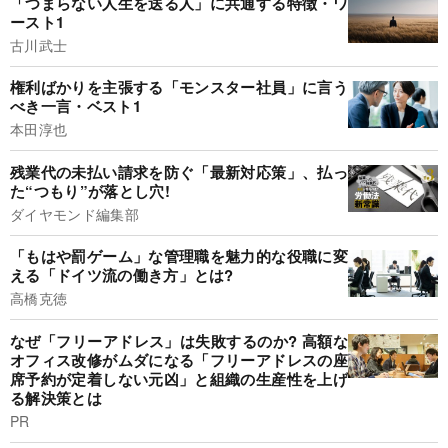
「つまらない人生を送る人」に共通する特徴・ワ
ースト1
古川武士
権利ばかりを主張する「モンスター社員」に言う
べき一言・ベスト1
本田淳也
残業代の未払い請求を防ぐ「最新対応策」、払っ
た“つもり”が落とし穴!
ダイヤモンド編集部
「もはや罰ゲーム」な管理職を魅力的な役職に変
える「ドイツ流の働き方」とは?
高橋克徳
なぜ「フリーアドレス」は失敗するのか? 高額な
オフィス改修がムダになる「フリーアドレスの座
席予約が定着しない元凶」と組織の生産性を上げ
る解決策とは
PR