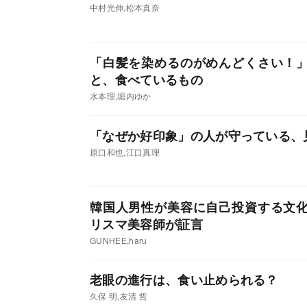
中村光伸,松本真奈
「白髪を染めるのがめんどくさい！
と、食べているもの
水本理,堀内ゆか
「なぜか好印象」の人が守っている、
原口和也,江口真理
韓国人男性が美容に自己投資する文
リスマ美容師が証言
GUNHEE,haru
老眼の進行は、食い止められる？
久保 明,友清 哲