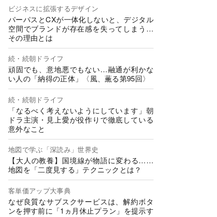
ビジネスに拡張するデザイン
パーパスとCXが一体化しないと、デジタル
空間でブランドが存在感を失ってしまう…
その理由とは
続・続朝ドライフ
頑固でも、意地悪でもない…融通が利かな
い人の「納得の正体」〈風、薫る第95回〉
続・続朝ドライフ
「なるべく考えないようにしています」朝
ドラ主演・見上愛が役作りで徹底している
意外なこと
地図で学ぶ「深読み」世界史
【大人の教養】国境線が物語に変わる……
地図を「二度見する」テクニックとは？
客単価アップ大事典
なぜ良質なサブスクサービスは、解約ボタ
ンを押す前に「1ヵ月休止プラン」を提示す