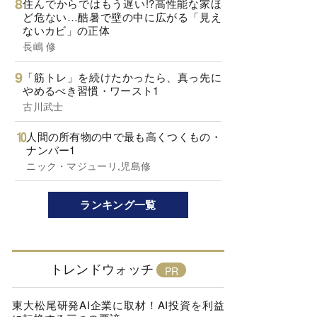
住んでからではもう遅い!?高性能な家ほ
ど危ない…酷暑で壁の中に広がる「見え
ないカビ」の正体
長嶋 修
「筋トレ」を続けたかったら、真っ先に
やめるべき習慣・ワースト1
古川武士
人間の所有物の中で最も高くつくもの・
ナンバー1
ニック・マジューリ,児島修
ランキング一覧
トレンドウォッチ
東大松尾研発AI企業に取材！AI投資を利益