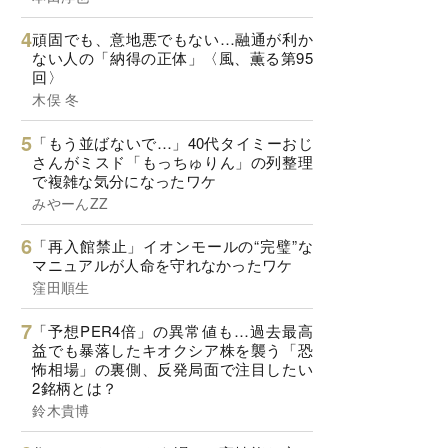
頑固でも、意地悪でもない…融通が利か
ない人の「納得の正体」〈風、薫る第95
回〉
木俣 冬
「もう並ばないで…」40代タイミーおじ
さんがミスド「もっちゅりん」の列整理
で複雑な気分になったワケ
みやーんZZ
「再入館禁止」イオンモールの“完璧”な
マニュアルが人命を守れなかったワケ
窪田順生
「予想PER4倍」の異常値も…過去最高
益でも暴落したキオクシア株を襲う「恐
怖相場」の裏側、反発局面で注目したい
2銘柄とは？
鈴木貴博