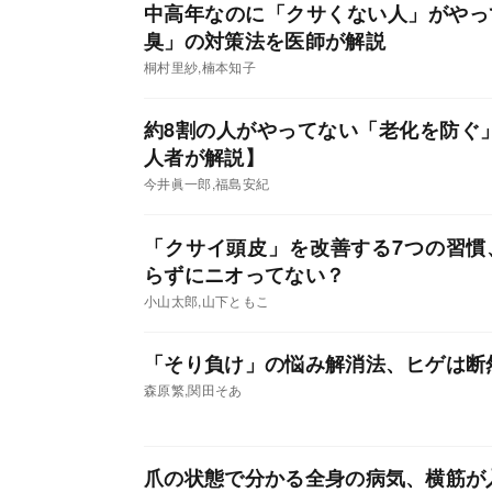
中高年なのに「クサくない人」がやっ
臭」の対策法を医師が解説
桐村里紗,楠本知子
約8割の人がやってない「老化を防ぐ
人者が解説】
今井眞一郎,福島安紀
「クサイ頭皮」を改善する7つの習慣
らずにニオってない？
小山太郎,山下ともこ
「そり負け」の悩み解消法、ヒゲは断
森原繁,関田そあ
爪の状態で分かる全身の病気、横筋が