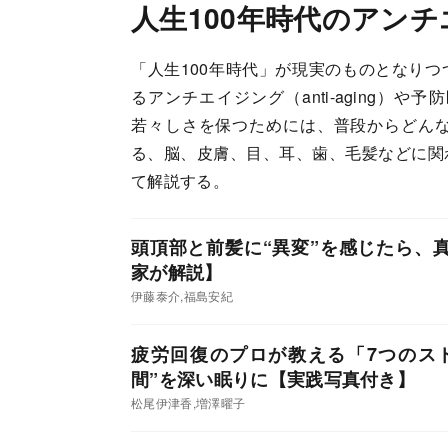
人生100年時代のアン
「人生100年時代」が現実のものとなり
るアンチエイジング（anti-aging
若々しさを保つためには、普段からどん
る、脳、皮膚、目、耳、歯、毛髪などに関
て解説する。
頭頂部と前髪に“異変”を感じたら、
家が解説】
伊藤泰介,福島安紀
疲労回復のプロが教える「7つのス
間”を深い眠りに【実践写真付き】
松尾伊津香,増澤曜子