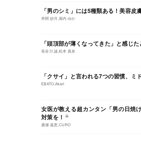
「男のシミ」には5種類ある！美容皮
井関 紗月,堀内 ゆか
「頭頂部が薄くなってきた」と感じた
長谷川 誠,松本 真奈
「クサイ」と言われる7つの習慣、ミ
EBATO,Akari
女医が教える超カンタン「男の日焼
対策を！
廣瀬 嘉恵,CURO