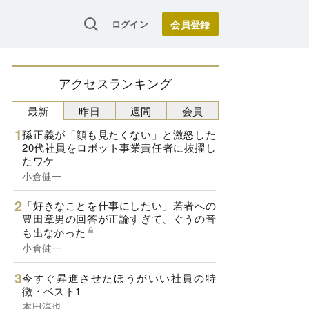
ログイン
アクセスランキング
最新
昨日
週間
会員
孫正義が「顔も見たくない」と激怒した
20代社員をロボット事業責任者に抜擢し
たワケ
小倉健一
「好きなことを仕事にしたい」若者への
豊田章男の回答が正論すぎて、ぐうの音
も出なかった
小倉健一
今すぐ昇進させたほうがいい社員の特
徴・ベスト1
本田淳也