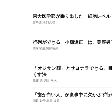
東大医学部が乗り出した「細胞レベル
吉崎歩,江口真理
行列ができる「小顔矯正」は、美容男
薩摩宗治,阿部晴菜
「オジサン顔」とサヨナラできる、
くす法
佐藤 美,関田 そあ
「歯が白い人」が食事中に欠かさず行
園延 妙子,前田 多香