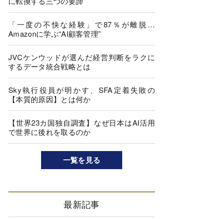
に転換する三つの要諦
「一度の不快な経験」で87％が離脱…
Amazonに学ぶ“AI顧客管理”
JVCケンウッドが選んだ経営判断をラクに
するデータ統合戦略とは
Sky執行役員が明かす、SFA定着失敗の
【本質的原因】とは何か
【世界23カ国独自調査】なぜ日本はAI活用
で世界に後れを取るのか
一覧を見る
最新記事