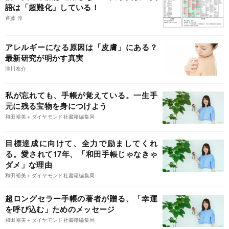
語は「超難化」している！
斉藤 淳
アレルギーになる原因は「皮膚」にある？
最新研究が明かす真実
津川友介
私が忘れても、手帳が覚えている。一生手
元に残る宝物を身につけよう
和田裕美＋ダイヤモンド社書籍編集局
目標達成に向けて、全力で励ましてくれ
る。愛されて17年、「和田手帳じゃなきゃ
ダメ」な理由
和田裕美＋ダイヤモンド社書籍編集局
超ロングセラー手帳の著者が贈る、「幸運
を呼び込む」ためのメッセージ
和田裕美＋ダイヤモンド社書籍編集局