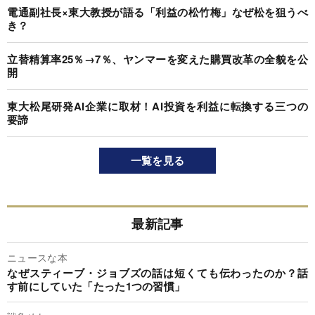
電通副社長×東大教授が語る「利益の松竹梅」なぜ松を狙うべ
き？
立替精算率25％→7％、ヤンマーを変えた購買改革の全貌を公
開
東大松尾研発AI企業に取材！AI投資を利益に転換する三つの
要諦
一覧を見る
最新記事
ニュースな本
なぜスティーブ・ジョブズの話は短くても伝わったのか？話
す前にしていた「たった1つの習慣」