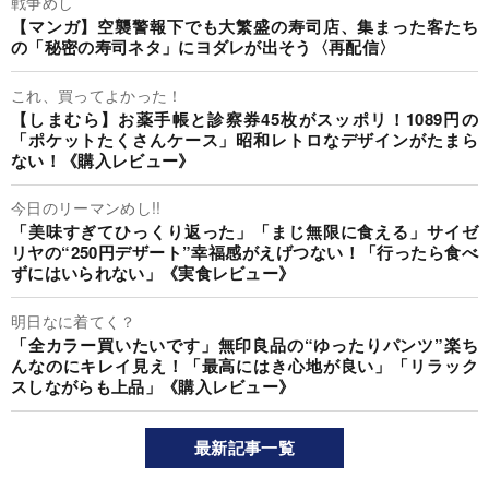
戦争めし
【マンガ】空襲警報下でも大繁盛の寿司店、集まった客たち
の「秘密の寿司ネタ」にヨダレが出そう〈再配信〉
これ、買ってよかった！
【しまむら】お薬手帳と診察券45枚がスッポリ！1089円の
「ポケットたくさんケース」昭和レトロなデザインがたまら
ない！《購入レビュー》
今日のリーマンめし!!
「美味すぎてひっくり返った」「まじ無限に食える」サイゼ
リヤの“250円デザート”幸福感がえげつない！「行ったら食べ
ずにはいられない」《実食レビュー》
明日なに着てく？
「全カラー買いたいです」無印良品の“ゆったりパンツ”楽ち
んなのにキレイ見え！「最高にはき心地が良い」「リラック
スしながらも上品」《購入レビュー》
最新記事一覧