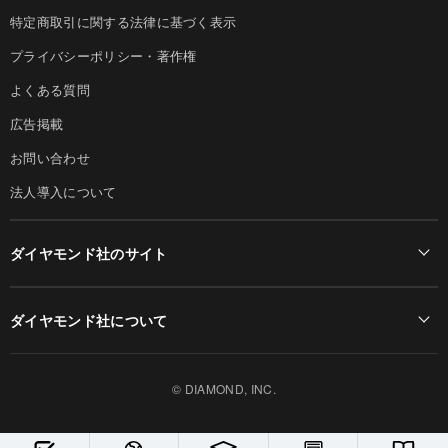
特定商取引に関する法律に基づく表示
プライバシーポリシー・著作権
よくある質問
広告掲載
お問い合わせ
法人導入について
ダイヤモンド社のサイト
Diamond Online(English)
ダイヤモンド社について
週刊ダイヤモンド
ダイヤモンド社TOP
DIAMONDハーバード・ビジネス・レビュー
© DIAMOND, INC.
会社概要
ダイヤモンドZAi（デジタル版）
採用情報
書籍オンライン