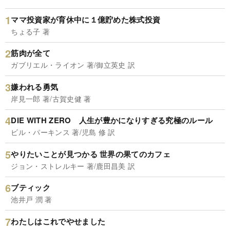
ママ投資家が育休中に１億貯めた株式投資
ちょる子 著
筋肉が全て
ガブリエル・ライオン 著/御立英史 訳
嫌われる勇気
岸見一郎 著/古賀史健 著
DIE WITH ZERO 人生が豊かになりすぎる究極のルール
ビル・パーキンス 著/児島 修 訳
やりたいことが見つかる 世界の果てのカフェ
ジョン・ストレルキー 著/鹿田昌美 訳
ブティック
池井戸 潤 著
わたしはこれでやせました