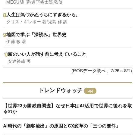
MEGUMI 著/道下将太郎 監修
人生は気づかぬうちにすぎるから。
クリス・ギレボー 著/児島 修 訳
地図で学ぶ「深読み」世界史
伊藤 敏 著
頭のいい人が話す前に考えていること
安達裕哉 著
(POSデータ調べ、7/26～8/1)
トレンドウォッチ
【世界23カ国独自調査】なぜ日本はAI活用で世界に後れを取
るのか
AI時代の「顧客流出」の原因とCX変革の「三つの要件」