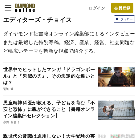
ログイン
エディターズ・チョイス
フォロー
ダイヤモンド社書籍オンライン編集部によるインタビュー
または厳選した特別寄稿。経済、産業、経営、社会問題な
ど幅広いテーマを斬新な視点で紹介する。
世界中でヒットしたマンガ『ドラゴンボー
ル』と『鬼滅の刃』、その決定的な違いと
は？
菊池 健
児童精神科医が教える、子どもを苛む「不
安と恐怖」に親ができること【書籍オンラ
イン編集部セレクション】
森野 百合子
親世代の常識は通用しない！大学受験の英