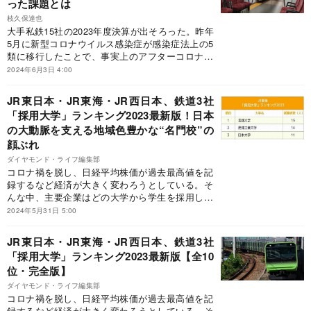
った課題とは
った。
枝久保達也
大手私鉄15社の2023年度決算が出そろった。昨年
5月に新型コロナウイルス感染症が感染症法上の5
類に移行したことで、事実上のアフターコロナ元
年となった2023年度は、2020年以来「非常時」
2024年6月3日 4:00
に置かれていた鉄道各社の経営に光明が差した1
年だった。しかしコロナ禍以降、鉄道の利用形態
JR東日本・JR東海・JR西日本、鉄道3社
が大きく変わったことが示すように、事業のあり
「採用大学」ランキング2023最新版！日本
方は元には戻らない。2023年度と2024年度は、
の大動脈を支える地域色豊かな“名門校”の
本当の意味での「アフターコロナ」の事業像を探
るターニングポイントなりそうだ。
顔ぶれ
ダイヤモンド・ライフ編集部
コロナ禍を脱し、日経平均株価が過去最高値を記
録するなど経済が大きく変わろうとしている。そ
んな中、主要企業はどの大学から学生を採用した
のか。業界別・企業別に2023年「採用大学」ラン
2024年5月31日 5:00
キングを作成した。今回は、JR東日本、JR東
海、JR西日本の鉄道3社のランキングをお届けす
JR東日本・JR東海・JR西日本、鉄道3社
る。
「採用大学」ランキング2023最新版【全10
位・完全版】
ダイヤモンド・ライフ編集部
コロナ禍を脱し、日経平均株価が過去最高値を記
録するなど経済が大きく変わろうとしている。そ