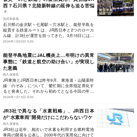
で実証実験に向けた準備走行を重ねていたが、つ
西？石川県？北陸新幹線の延伸も迫る苦悩
いに1月10日から自動運転・隊列走行の実証実験
がスタート。筆者は同日に行われた報道公開と試
乗に参加してきた。
宮武和多哉
石川県の金沢駅～七尾駅～穴水駅と、能登半島を
縦貫する鉄道ルートは、JR西日本と2つのローカ
ル線、計3社が運営を担ってきた。3月16日には北
陸新幹線・金沢駅～敦賀駅間の延伸開業を控える
2024年1月20日 5:20
中、全長99kmにも及ぶこの鉄道ルートを全て復
旧できるのだろうか。「上下分離方式」と呼ばれ
能登半島地震にJAL機炎上…年明けの異常
るスキームもあって、復旧にかかる費用を誰が負
事態に「鉄道と航空の助け合い」が実現し
担するのか、非常にややこしくなりそうなのだ。
た意義
枝久保達也
JR東海とJR西日本は昨年9月、東海道・山陽新幹
線「のぞみ」について、繁忙期に全席指定席化す
ると発表した。それから初めてとなる今回の年末
年始。自由席をなくしたことで、混乱は生じなか
2024年1月15日 8:00
ったのか。帰省ラッシュのピークに東京駅を訪
れ、各列車の利用状況を取材した。
JR3社で異なる「水素戦略」、JR西日本
が“水素車両”開発だけにこだわらないワケ
枝久保達也
JR3社は近年、相次いで水素を利用する燃料電池
車両の開発を公表し、2030年代の実用化に向けて