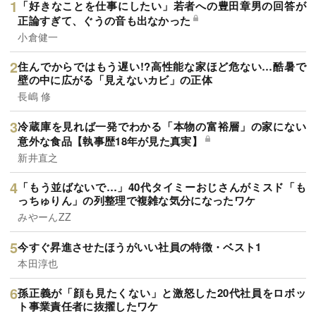
「好きなことを仕事にしたい」若者への豊田章男の回答が
正論すぎて、ぐうの音も出なかった
小倉健一
住んでからではもう遅い!?高性能な家ほど危ない…酷暑で
壁の中に広がる「見えないカビ」の正体
長嶋 修
冷蔵庫を見れば一発でわかる「本物の富裕層」の家にない
意外な食品【執事歴18年が見た真実】
新井直之
「もう並ばないで…」40代タイミーおじさんがミスド「も
っちゅりん」の列整理で複雑な気分になったワケ
みやーんZZ
今すぐ昇進させたほうがいい社員の特徴・ベスト1
本田淳也
孫正義が「顔も見たくない」と激怒した20代社員をロボッ
ト事業責任者に抜擢したワケ