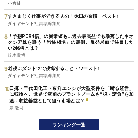
小倉健一
すさまじく仕事ができる人の「休日の習慣」ベスト1
ダイヤモンド社書籍編集局
「予想PER4倍」の異常値も…過去最高益でも暴落したキオ
クシア株を襲う「恐怖相場」の裏側、反発局面で注目した
い2銘柄とは？
鈴木貴博
老後にダントツで後悔すること・ワースト1
ダイヤモンド社書籍編集局
日揮・千代田化工・東洋エンジが大型案件を「断る経営」
に転換へ、世界で空前のプラントブームも“脱・請負”を加
速…収益基盤として狙う市場とは？
宗 敦司
ランキング一覧