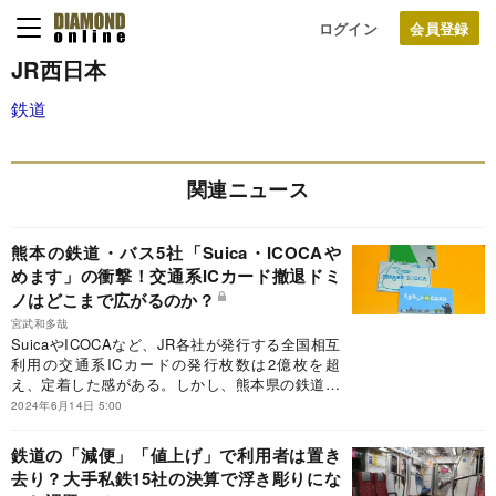
ログイン
JR西日本
鉄道
関連ニュース
熊本の鉄道・バス5社「Suica・ICOCAや
めます」の衝撃！交通系ICカード撤退ドミ
ノはどこまで広がるのか？
宮武和多哉
SuicaやICOCAなど、JR各社が発行する全国相互
利用の交通系ICカードの発行枚数は2億枚を超
え、定着した感がある。しかし、熊本県の鉄道・
バス会社5社は、あえて「早ければ2024年内に交
2024年6月14日 5:00
通系ICから撤退」を表明した。実は今後、熊本に
続く“交通系IC離脱”が、各地でドミノのように起
鉄道の「減便」「値上げ」で利用者は置き
こりかねない状況だ。地方を取材すると、背景に
去り？大手私鉄15社の決算で浮き彫りにな
は複雑な事情が絡み合っていることが明らかにな