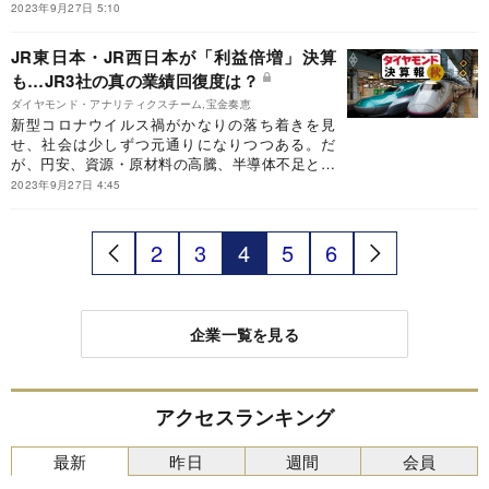
としての使命もある。本業の鉄道事業が長く抱え
2023年9月27日 5:10
てきた重い問題をどう解決していくのか。JR東日
本を悩ませる「採算性vs公共性」のジレンマに迫
JR東日本・JR西日本が「利益倍増」決算
った。
も…JR3社の真の業績回復度は？
ダイヤモンド・アナリティクスチーム,宝金奏恵
新型コロナウイルス禍がかなりの落ち着きを見
せ、社会は少しずつ元通りになりつつある。だ
が、円安、資源・原材料の高騰、半導体不足とい
った問題はいまだに解消されていない。その結
2023年9月27日 4:45
果、企業によって業績の明暗が分かれている。格
差の要因を探るべく、上場企業が発表した直近四
半期の決算における売上高を前年同期と比べ、各
2
3
4
5
6
業界の主要企業が置かれた状況を分析した。今回
はJR東海、JR東日本、JR西日本の「鉄道
（JR）」業界3社について解説する。
企業一覧を見る
アクセスランキング
最新
昨日
週間
会員