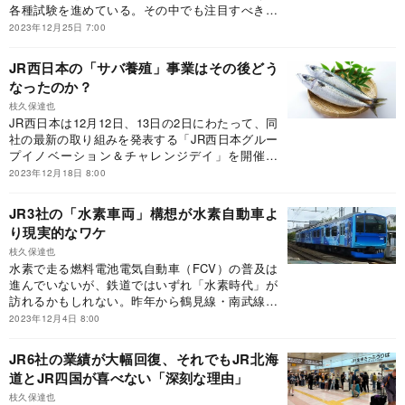
各種試験を進めている。その中でも注目すべきは
JR西日本の取り組みだ。鉄道の水素化をどのよう
2023年12月25日 7:00
に進めていくのか、鉄道本部イノベーション本部
GX戦略課長である千田誠氏に話を聞いた。
JR西日本の「サバ養殖」事業はその後どう
なったのか？
枝久保達也
JR西日本は12月12日、13日の2日にわたって、同
社の最新の取り組みを発表する「JR西日本グルー
プイノベーション＆チャレンジデイ」を開催し
た。現地で見た、数々の取り組みとは。
2023年12月18日 8:00
JR3社の「水素車両」構想が水素自動車よ
り現実的なワケ
枝久保達也
水素で走る燃料電池電気自動車（FCV）の普及は
進んでいないが、鉄道ではいずれ「水素時代」が
訪れるかもしれない。昨年から鶴見線・南武線で
FC車両の走行試験を行っているJR東日本に続
2023年12月4日 8:00
き、JR東海とJR西日本が構想を発表したのであ
る。各社の取り組みと実現に向けた今後の計画と
JR6社の業績が大幅回復、それでもJR北海
は。
道とJR四国が喜べない「深刻な理由」
枝久保達也