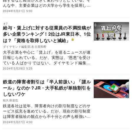
んな中、主要企業はどの大学から学生を採用した
のか。業界別・企業別に2023年「採用大学」ラン
2024年5月31日 5:00
キングを作成した。今回は、JR東日本、JR東
海、JR西日本の鉄道3社のランキングをお届けす
＃7
る。
給与・賃上げに対する従業員の不満投稿が
多い企業ランキング！2位はJR東日本、1位
は？「資格を取得しないと減給」
ダイヤモンド編集部,名古屋和希
大手企業を中心に「賃上げ」を巡るニュースが連
日報じられている。だが、実態は、“恩恵”を受け
ている人ばかりではない。ダイヤモンド編集部
は、企業の与信管理を支援するベンチャーが集め
2024年5月29日 5:25
た大量のインターネット上の口コミデータを基
に、給与に関する従業員の不満が多い企業のラン
鉄道の障害者割引は「半人前扱い」「謎ル
キングを作成した。投稿数が多かった企業のトッ
ール」なのか？JR・大手私鉄が単独割引を
プ10を紹介する。
しないワケ
枝久保達也
鉄道各社は近年、障害者向けの割引制度などのサ
ービス拡充を進めている。だが、現在の割引制度
は障害者福祉の観点から不十分との声も根強い。
割引を拡大する事業者と当事者の間に、どんな隔
2024年5月27日 4:00
たりがあるのだろうか。