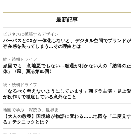
最新記事
ビジネスに拡張するデザイン
パーパスとCXが一体化しないと、デジタル空間でブランドが
存在感を失ってしまう…その理由とは
続・続朝ドライフ
頑固でも、意地悪でもない…融通が利かない人の「納得の正
体」〈風、薫る第95回〉
続・続朝ドライフ
「なるべく考えないようにしています」朝ドラ主演・見上愛
が役作りで徹底している意外なこと
地図で学ぶ「深読み」世界史
【大人の教養】国境線が物語に変わる……地図を「二度見す
る」テクニックとは？