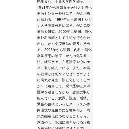
県生まれ。千葉大学医学部卒。
1991年から東京女子医科大学消化
器病センター外科にて、がん治療
に携わる。1997年から米国ミシガ
ン大学腫瘍外科に留学。がん免疫
療法を研究。2000年に帰国。消化
器外科医師として手術を行うかた
わら、がん免疫療法の普及に努め
る。2006年から現職。内科・消化
器系疾患の診療、がんの化学療
法、緩和ケア、在宅診療や心のケ
アに取り組んでいる。また、本当
の健康とは何か？なぜ？どのよう
に病気が発生・顕在化してくるの
か？に着目して、現代医学と東洋
医学を融合しながら、診療に取り
組んでいる。意識、認識、感情、
緊張の蓄積といったストレスが体
内環境や免疫力に影響を与え、病
気の顕在化につながることから、
意識や心、認識に働きかける治療
を積極的に診療に取り入れてい