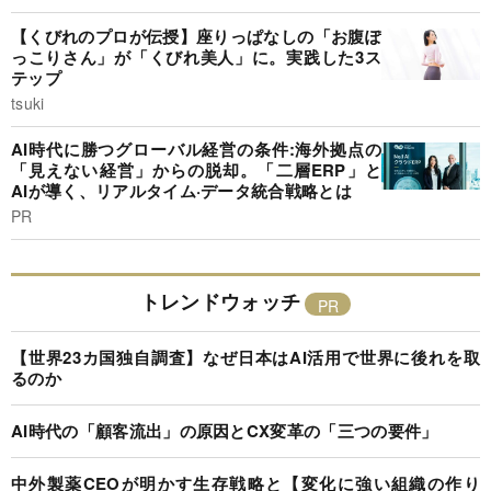
【くびれのプロが伝授】座りっぱなしの「お腹ぽ
っこりさん」が「くびれ美人」に。実践した3ス
テップ
tsuki
AI時代に勝つグローバル経営の条件:海外拠点の
「見えない経営」からの脱却。「二層ERP」と
AIが導く、リアルタイム·データ統合戦略とは
PR
トレンドウォッチ
【世界23カ国独自調査】なぜ日本はAI活用で世界に後れを取
るのか
AI時代の「顧客流出」の原因とCX変革の「三つの要件」
中外製薬CEOが明かす生存戦略と【変化に強い組織の作り