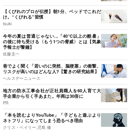
【くびれのプロが伝授】朝1分、ベッドでこれだ
け。“くびれる”習慣
tsuki
今年の夏は普通じゃない...「40°C以上の酷暑」
の後に待ち受ける〈もう1つの脅威〉とは【気象
予報士が警鐘】
佐藤圭一
巷でよく聞く「若いのに突然、脳梗塞」の衝撃、
リスクが高いのはどんな人?【驚きの研究結果】
ヘルスデーニュース
地方の防水工事会社が正社員職人を60人育て大
手企業から引く手あまた。年商は30倍に
PR
「本を読むよりYouTube」「子どもと遊ぶより
ネトフリ」になってしまう恐るべき理由
クリス・ベイリー,児島 修