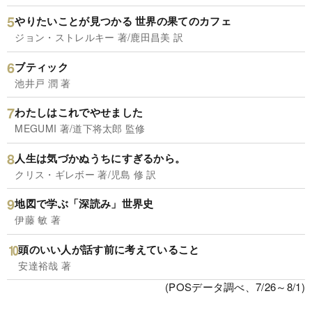
やりたいことが見つかる 世界の果てのカフェ
ジョン・ストレルキー 著/鹿田昌美 訳
ブティック
池井戸 潤 著
わたしはこれでやせました
MEGUMI 著/道下将太郎 監修
人生は気づかぬうちにすぎるから。
クリス・ギレボー 著/児島 修 訳
地図で学ぶ「深読み」世界史
伊藤 敏 著
頭のいい人が話す前に考えていること
安達裕哉 著
(POSデータ調べ、7/26～8/1)