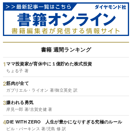
書籍 週間ランキング
ママ投資家が育休中に１億貯めた株式投資
ちょる子 著
筋肉が全て
ガブリエル・ライオン 著/御立英史 訳
嫌われる勇気
岸見一郎 著/古賀史健 著
DIE WITH ZERO 人生が豊かになりすぎる究極のルール
ビル・パーキンス 著/児島 修 訳