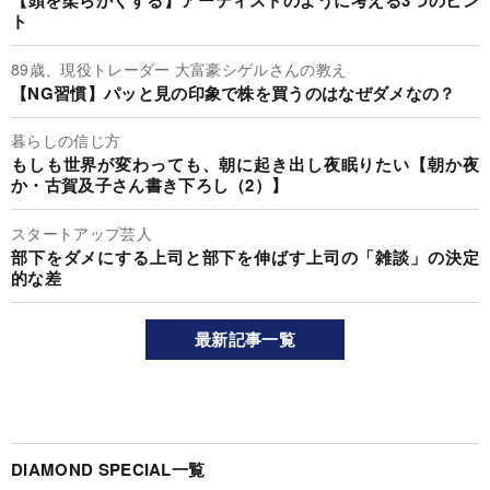
【頭を柔らかくする】アーティストのように考える3つのヒン
ト
89歳、現役トレーダー 大富豪シゲルさんの教え
【NG習慣】パッと見の印象で株を買うのはなぜダメなの？
暮らしの信じ方
もしも世界が変わっても、朝に起き出し夜眠りたい【朝か夜
か・古賀及子さん書き下ろし（2）】
スタートアップ芸人
部下をダメにする上司と部下を伸ばす上司の「雑談」の決定
的な差
最新記事一覧
DIAMOND SPECIAL一覧