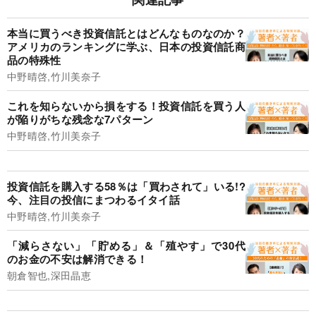
本当に買うべき投資信託とはどんなものなのか？
アメリカのランキングに学ぶ、日本の投資信託商
品の特殊性
中野晴啓,竹川美奈子
これを知らないから損をする！投資信託を買う人
が陥りがちな残念な7パターン
中野晴啓,竹川美奈子
投資信託を購入する58％は「買わされて」いる!?
今、注目の投信にまつわるイタイ話
中野晴啓,竹川美奈子
「減らさない」「貯める」＆「殖やす」で30代
のお金の不安は解消できる！
朝倉智也,深田晶恵