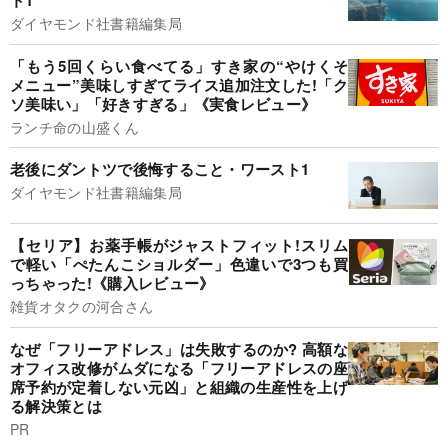
ト1
ダイヤモンド社書籍編集局
「もう5回くらい食べてる」すき家の“やけくそ
メニュー”美味しすぎてライス追加注文した!「ク
ソ美味い」「好きすぎる」《実食レビュー》
ランチ命の山盛くん
老後にダントツで後悔すること・ワースト1
ダイヤモンド社書籍編集局
【セリア】お薬手帳がジャストフィット!スリム
で軽い「ぺたんこショルダー」色違いで3つも買
っちゃった!《購入レビュー》
雑貨オタクの河合さん
なぜ「フリーアドレス」は失敗するのか? 高額な
オフィス改修がムダになる「フリーアドレスの座
席予約が定着しない元凶」と組織の生産性を上げ
る解決策とは
PR