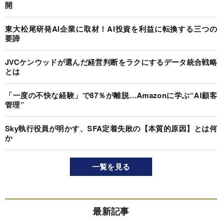
開
東大松尾研発AI企業に取材！AI投資を利益に転換する三つの
要諦
JVCケンウッドが選んだ経営判断をラクにするデータ統合戦略
とは
「一度の不快な経験」で87％が離脱…Amazonに学ぶ“AI顧客
管理”
Sky執行役員が明かす、SFA定着失敗の【本質的原因】とは何
か
一覧を見る
最新記事