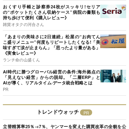
おくすり手帳と診察券24枚がスッキリ!セリア
の“ポケットたくさん収納ケース”病院の書類も
持ち歩けて便利《購入レビュー》
雑貨オタクの河合さん
「あまりの美味さに2日連続」松屋の“お肉てん
こ盛りメニュー”何度もリピートしたくなる!「美
味すぎて涙が止まらん」「思ったより量がある」
《実食レビュー》
ランチ命の山盛くん
AI時代に勝つグローバル経営の条件:海外拠点の
「見えない経営」からの脱却。「二層ERP」と
AIが導く、リアルタイム·データ統合戦略とは
PR
トレンドウォッチ
立替精算率25％→7％、ヤンマーを変えた購買改革の全貌を公