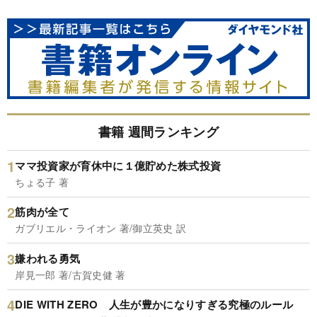
書籍 週間ランキング
ママ投資家が育休中に１億貯めた株式投資
ちょる子 著
筋肉が全て
ガブリエル・ライオン 著/御立英史 訳
嫌われる勇気
岸見一郎 著/古賀史健 著
DIE WITH ZERO 人生が豊かになりすぎる究極のルール