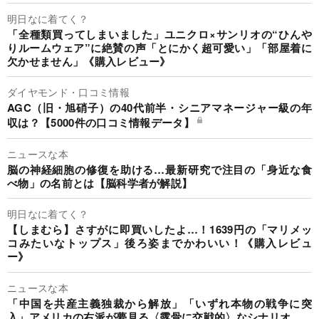
明日なに着てく？
「全種類買ってしまいました」ユニクロ×サンリオの“ひんや
りルームウェア”に絶賛の声「とにかく超可愛い」「部屋着に
欠かせません」《購入レビュー》
ダイヤモンド・口コミ情報
AGC（旧・旭硝子）の40代前半・シニアマネージャー級の年
収は？【5000件の口コミ情報データ】
ニュースな本
脳の神経細胞の修復を助ける…最新研究で注目の「身近な食
べ物」の名前とは【脳科学者が解説】
明日なに着てく？
【しまむら】さすがに即買いしたよ…！1639円の「マリメッ
コみたいなトップス」後ろ姿までかわいい！《購入レビュ
ー》
ニュースな本
「中国を共産主義独裁から解放」「いずれ本物の戦争に突
入」アメリカの右派が夢見る〈露骨に交戦的〉なシナリオ