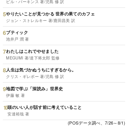
ビル・パーキンス 著/児島 修 訳
やりたいことが見つかる 世界の果てのカフェ
ジョン・ストレルキー 著/鹿田昌美 訳
ブティック
池井戸 潤 著
わたしはこれでやせました
MEGUMI 著/道下将太郎 監修
人生は気づかぬうちにすぎるから。
クリス・ギレボー 著/児島 修 訳
地図で学ぶ「深読み」世界史
伊藤 敏 著
頭のいい人が話す前に考えていること
安達裕哉 著
(POSデータ調べ、7/26～8/1)