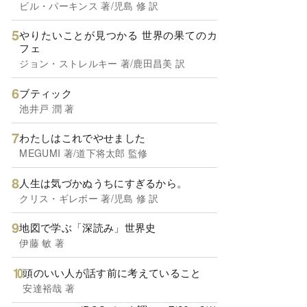
ビル・パーキンス 著/児島 修 訳
やりたいことが見つかる 世界の果てのカ
フェ
ジョン・ストレルキー 著/鹿田昌美 訳
ブティック
池井戸 潤 著
わたしはこれでやせました
MEGUMI 著/道下将太郎 監修
人生は気づかぬうちにすぎるから。
クリス・ギレボー 著/児島 修 訳
地図で学ぶ「深読み」世界史
伊藤 敏 著
頭のいい人が話す前に考えていること
安達裕哉 著