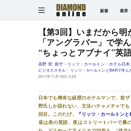
新着
業界
【第3回】いまだから明
「アングラバー」で学
“ちょっとアブナイ”英
高野 登:
前ザ・リッツ・カールトン・ホテル日本
ビジネススキル
リッツ・カールトンとBARで学
2011年11月16日 0:20
日本でも稀有な経歴のホテルマンで、前ザ
野氏しか語れない、文法ハチャメチャでも
回目。このたび、
『リッツ・カールトンと
昼は表の英語、夜はストリートバーで裏
た。どうやってアメリカで20年も、“体当