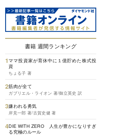
書籍 週間ランキング
ママ投資家が育休中に１億貯めた株式投
資
ちょる子 著
筋肉が全て
ガブリエル・ライオン 著/御立英史 訳
嫌われる勇気
岸見一郎 著/古賀史健 著
DIE WITH ZERO 人生が豊かになりすぎ
る究極のルール