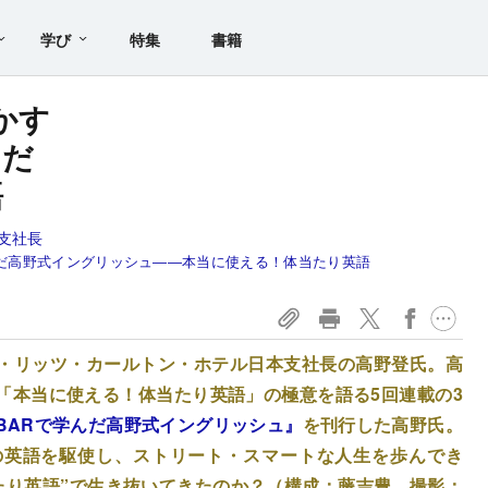
学び
特集
書籍
かす
んだ
語
支社長
んだ高野式イングリッシュ――本当に使える！体当たり英語
・リッツ・カールトン・ホテル日本支社長の高野登氏。高
「本当に使える！体当たり英語」の極意を語る5回連載の3
BARで学んだ高野式イングリッシュ』
を刊行した高野氏。
の英語を駆使し、ストリート・スマートな人生を歩んでき
たり英語”で生き抜いてきたのか？（構成：藤吉豊、撮影：