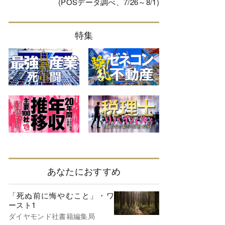
(POSデータ調べ、7/26～8/1)
特集
あなたにおすすめ
「死ぬ前に悔やむこと」・ワ
ースト1
ダイヤモンド社書籍編集局