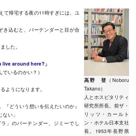
えて帰宅する夜の11時すぎには、ユ
ぞき込むと、バーテンダーと目が合
しました。
ou live around here?」
んでいるのかい？）
高野 登
（Noboru
Takano）
るようになります。
人とホスピタリティ
研究所所長。前ザ・
。『どういう想いを伝えたいのか』
リッツ・カールト
じない」
ン・ホテル日本支社
ラ」のバーテンダー、ジミーでし
長。1953年長野県