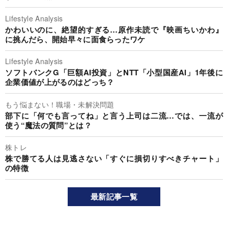
Lifestyle Analysis
かわいいのに、絶望的すぎる…原作未読で『映画ちいかわ』
に挑んだら、開始早々に面食らったワケ
Lifestyle Analysis
ソフトバンクG「巨額AI投資」とNTT「小型国産AI」1年後に
企業価値が上がるのはどっち？
もう悩まない！職場・未解決問題
部下に「何でも言ってね」と言う上司は二流…では、一流が
使う“魔法の質問”とは？
株トレ
株で勝てる人は見逃さない「すぐに損切りすべきチャート」
の特徴
最新記事一覧