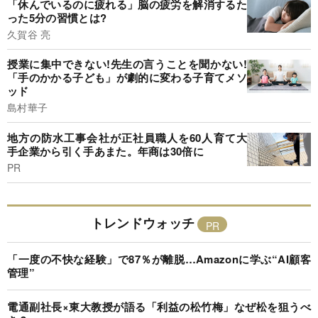
「休んでいるのに疲れる」脳の疲労を解消するた
った5分の習慣とは?
久賀谷 亮
授業に集中できない!先生の言うことを聞かない!
「手のかかる子ども」が劇的に変わる子育てメソ
ッド
島村華子
地方の防水工事会社が正社員職人を60人育て大
手企業から引く手あまた。年商は30倍に
PR
トレンドウォッチ
「一度の不快な経験」で87％が離脱…Amazonに学ぶ“AI顧客
管理”
電通副社長×東大教授が語る「利益の松竹梅」なぜ松を狙うべ