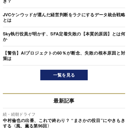
き？
JVCケンウッドが選んだ経営判断をラクにするデータ統合戦略
とは
Sky執行役員が明かす、SFA定着失敗の【本質的原因】とは何
か
【警告】AIプロジェクトの60％が断念、失敗の根本原因と対
策は
一覧を見る
最新記事
続・続朝ドライフ
中村倫也の出番、これで終わり？ “まさかの役目”にやきもき
する〈風、薫る第96回〉