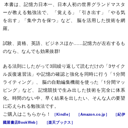
本書は、記憶力日本一、日本人初の世界グランドマスタ
ーが教える勉強法で、 「覚える」「引き出す」「やる気
を出す」「集中力を保つ」など、 脳を活用した技術を網
羅。
試験、資格、英語、ビジネスほか……記憶力が左右するも
のなら、なんでも効果抜群!
ある法則にしたがって3回繰り返して読むだけの「3サイク
ル反復速習法」や記憶の確認と強化を同時に行う「1分間
ライティング」、 脳の自動編集機能を使った「1分間マッ
ピング」など、 記憶競技で生み出した技術を完全に体系
化。時間のない中、早く結果を出したい、そんな人の要望
に応えられる勉強法です。
ご購入はこちらから！
［Kindle］
［Amazon.co.jp］
［紀伊
國屋書店BookWeb］
［楽天ブックス］