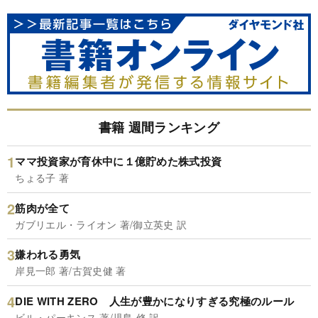
書籍 週間ランキング
ママ投資家が育休中に１億貯めた株式投資
ちょる子 著
筋肉が全て
ガブリエル・ライオン 著/御立英史 訳
嫌われる勇気
岸見一郎 著/古賀史健 著
DIE WITH ZERO 人生が豊かになりすぎる究極のルール
ビル・パーキンス 著/児島 修 訳