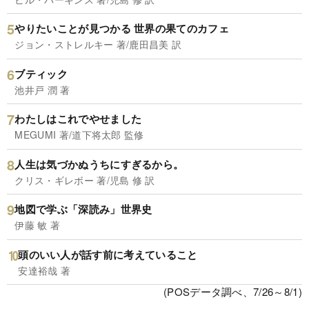
やりたいことが見つかる 世界の果てのカフェ
ジョン・ストレルキー 著/鹿田昌美 訳
ブティック
池井戸 潤 著
わたしはこれでやせました
MEGUMI 著/道下将太郎 監修
人生は気づかぬうちにすぎるから。
クリス・ギレボー 著/児島 修 訳
地図で学ぶ「深読み」世界史
伊藤 敏 著
頭のいい人が話す前に考えていること
安達裕哉 著
(POSデータ調べ、7/26～8/1)