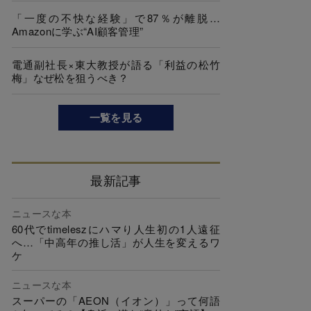
「一度の不快な経験」で87％が離脱…
Amazonに学ぶ“AI顧客管理”
電通副社長×東大教授が語る「利益の松竹
梅」なぜ松を狙うべき？
一覧を見る
最新記事
ニュースな本
60代でtimeleszにハマり人生初の1人遠征
へ…「中高年の推し活」が人生を変えるワ
ケ
ニュースな本
スーパーの「AEON（イオン）」って何語