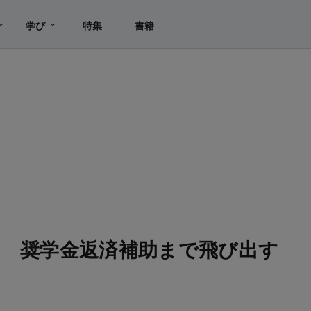
学び
特集
書籍
％ 奨学金返済補助まで飛び出す