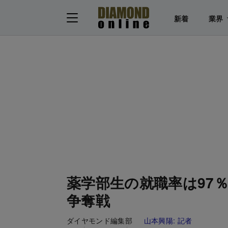
新着
業界
薬学部生の就職率は97
争奪戦
ダイヤモンド編集部
山本興陽:
記者