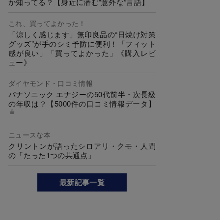
か知ってる？【身近に潜む“意外な”言語】
これ、買ってよかった！
「涼しく感じます」無印良品の“日焼け対策
グッズ”が手のシミ予防に便利！「フィット
感が良い」「買ってよかった」《購入レビ
ュー》
ダイヤモンド・口コミ情報
パナソニック エナジーの50代前半・次長級
の年収は？【5000件の口コミ情報データ】
ニュースな本
クリントンが語ったシロアリ・クモ・人間
の「たった1つの共通点」
最新記事一覧