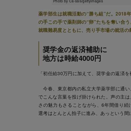
Photo by Ca-ssis/gettyimages
薬学部生は就職活動の“勝ち組”だ。201
の手この手で薬剤師の“卵”たちを奪い合
就職難易度とともに、売り手市場の就活の
奨学金の返済補助に
地方は時給4000円
「初任給30万円に加えて、奨学金の返済
今春、東京都内の私立大学薬学部に通い
でこんな言葉を投げ掛けられた。声の主は
さの魅力もさることながら、6年間借り続
選考はとんとん拍子に進み、あっという間