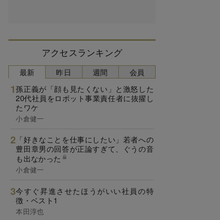
アクセスランキング
最新
昨日
週間
会員
孫正義が「顔も見たくない」と激怒した
20代社員をロボット事業責任者に抜擢し
たワケ
小倉健一
「好きなことを仕事にしたい」若者への
豊田章男の回答が正論すぎて、ぐうの音
も出なかった
小倉健一
今すぐ昇進させたほうがいい社員の特
徴・ベスト1
本田淳也