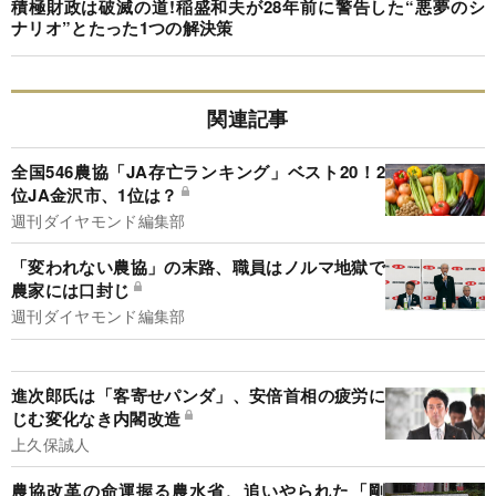
積極財政は破滅の道!稲盛和夫が28年前に警告した“悪夢のシ
ナリオ”とたった1つの解決策
関連記事
全国546農協「JA存亡ランキング」ベスト20！2
位JA金沢市、1位は？
週刊ダイヤモンド編集部
「変われない農協」の末路、職員はノルマ地獄で
農家には口封じ
週刊ダイヤモンド編集部
進次郎氏は「客寄せパンダ」、安倍首相の疲労に
じむ変化なき内閣改造
上久保誠人
農協改革の命運握る農水省、追いやられた「剛