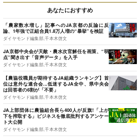
あなたにおすすめ
「農家数水増し」記事へのJA京都の反論に反
論、1年強で正組合員1.8万人増の“暴挙”を検証
ダイヤモンド編集部,千本木啓文
JA京都中央会が天敵・農水次官解任を画策、“弱
点”聞き出す「音声データ」を入手
ダイヤモンド編集部,千本木啓文
【農協役職員が期待するJA組織ランキング】首
位は意外な連合会...低迷するJA全中、県中央会
は回答者の6割が「不要」
ダイヤモンド編集部,千本木啓文
JA上部団体に農協組合長ら400人が反旗!「上が
下を搾取する」ビジネスを徹底批判するアンケー
ト大公開
ダイヤモンド編集部,千本木啓文