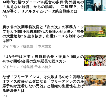
AI時代に勝つグローバル経営の条件:海外拠点の
「見えない経営」からの脱却。「二層ERP」と
AIが導く、リアルタイム·データ統合戦略とは
PR
農水省の次期事務次官と「次の次」の事務方トッ
プを大予想!小泉農相時代の番狂わせ人事と“局長
の大量追放”を生き抜き、出世レースを制するの
は誰?
ダイヤモンド編集部,千本木啓文
「JA全中は不要」農協組合長・役員ら160人の
46%が回答!会長の定年延長で総スカン
ダイヤモンド編集部,千本木啓文
なぜ「フリーアドレス」は失敗するのか? 高額な
オフィス改修がムダになる「フリーアドレスの座
席予約が定着しない元凶」と組織の生産性を上げ
る解決策とは
PR