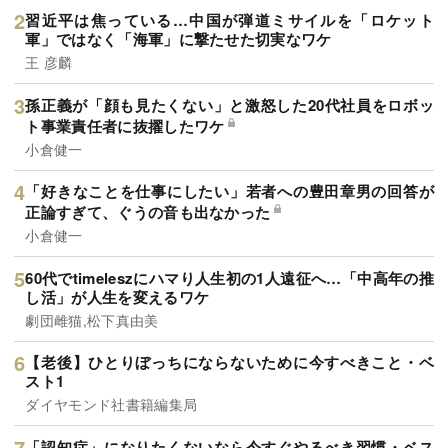
習近平は焦っている…中国が弾道ミサイルを「ロケット
軍」ではなく「海軍」に撃たせた切実なワケ
王 彦麟
孫正義が「顔も見たくない」と激怒した20代社員をロボッ
ト事業責任者に抜擢したワケ
小倉健一
「好きなことを仕事にしたい」若者への豊田章男の回答が
正論すぎて、ぐうの音も出なかった
小倉健一
60代でtimeleszにハマり人生初の1人遠征へ…「中高年の推
し活」が人生を変えるワケ
劇団雌猫,松下真由美
【老後】ひとりぼっちにならないために今すべきこと・ベ
スト1
ダイヤモンド社書籍編集局
「認知症」になりたくないなら今すぐやるべき習慣・ベス