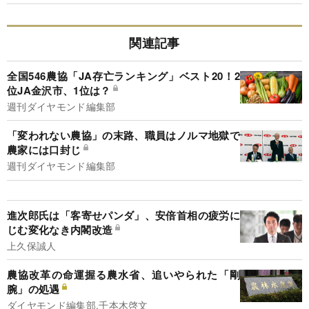
関連記事
全国546農協「JA存亡ランキング」ベスト20！2
位JA金沢市、1位は？
週刊ダイヤモンド編集部
「変われない農協」の末路、職員はノルマ地獄で
農家には口封じ
週刊ダイヤモンド編集部
進次郎氏は「客寄せパンダ」、安倍首相の疲労に
じむ変化なき内閣改造
上久保誠人
農協改革の命運握る農水省、追いやられた「剛
腕」の処遇
ダイヤモンド編集部,千本木啓文