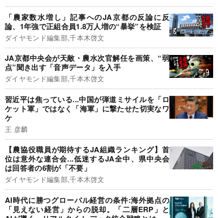
「農家数水増し」記事へのJA京都の反論に反
論、1年強で正組合員1.8万人増の“暴挙”を検証
ダイヤモンド編集部,千本木啓文
JA京都中央会が天敵・農水次官解任を画策、“弱
点”聞き出す「音声データ」を入手
ダイヤモンド編集部,千本木啓文
習近平は焦っている...中国が弾道ミサイルを「ロ
ケット軍」ではなく「海軍」に撃たせた切実なワ
ケ
王 彦麟
【農協役職員が期待するJA組織ランキング】首
位は意外な連合会...低迷するJA全中、県中央会
は回答者の6割が「不要」
ダイヤモンド編集部,千本木啓文
AI時代に勝つグローバル経営の条件:海外拠点の
「見えない経営」からの脱却。「二層ERP」と