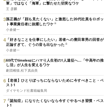
軍」ではなく「海軍」に撃たせた切実なワケ
王 彦麟
孫正義が「顔も見たくない」と激怒した20代社員をロボッ
ト事業責任者に抜擢したワケ
小倉健一
「好きなことを仕事にしたい」若者への豊田章男の回答が
正論すぎて、ぐうの音も出なかった
小倉健一
60代でtimeleszにハマり人生初の1人遠征へ…「中高年の推
し活」が人生を変えるワケ
劇団雌猫,松下真由美
【老後】ひとりぼっちにならないために今すべきこと・ベ
スト1
ダイヤモンド社書籍編集局
「認知症」になりたくないなら今すぐやるべき習慣・ベス
ト1