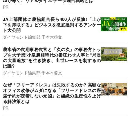
AIが導く、リアルタイム·データ統合戦略とは
PR
JA上部団体に農協組合長ら400人が反旗!「上が
下を搾取する」ビジネスを徹底批判するアンケー
ト大公開
ダイヤモンド編集部,千本木啓文
農水省の次期事務次官と「次の次」の事務方トッ
プを大予想!小泉農相時代の番狂わせ人事と“局長
の大量追放”を生き抜き、出世レースを制するの
は誰?
ダイヤモンド編集部,千本木啓文
なぜ「フリーアドレス」は失敗するのか? 高額な
オフィス改修がムダになる「フリーアドレスの座
席予約が定着しない元凶」と組織の生産性を上げ
る解決策とは
PR