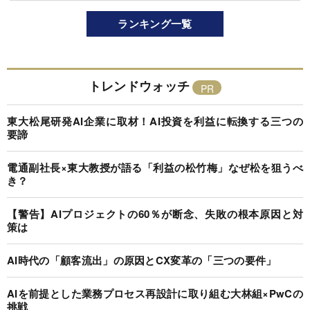
ランキング一覧
トレンドウォッチ
東大松尾研発AI企業に取材！AI投資を利益に転換する三つの
要諦
電通副社長×東大教授が語る「利益の松竹梅」なぜ松を狙うべ
き？
【警告】AIプロジェクトの60％が断念、失敗の根本原因と対
策は
AI時代の「顧客流出」の原因とCX変革の「三つの要件」
AIを前提とした業務プロセス再設計に取り組む大林組×PwCの
挑戦