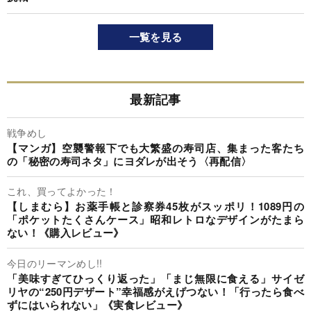
一覧を見る
最新記事
戦争めし
【マンガ】空襲警報下でも大繁盛の寿司店、集まった客たち
の「秘密の寿司ネタ」にヨダレが出そう〈再配信〉
これ、買ってよかった！
【しまむら】お薬手帳と診察券45枚がスッポリ！1089円の
「ポケットたくさんケース」昭和レトロなデザインがたまら
ない！《購入レビュー》
今日のリーマンめし!!
「美味すぎてひっくり返った」「まじ無限に食える」サイゼ
リヤの“250円デザート”幸福感がえげつない！「行ったら食べ
ずにはいられない」《実食レビュー》