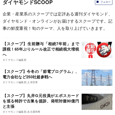
ダイヤモンドSCOOP
フォロー
企業・産業系のスクープでは定評ある週刊ダイヤモンド、
ダイヤモンド・オンラインがお届けするスクープです。記
事の鮮度重視！旬のテーマ、人を取り上げていきます。
【スクープ】生前贈与「相続7年前」まで
課税！65年ぶりルール改正で相続税大増税
へ
ダイヤモンド編集部
【スクープ】今冬の「節電プログラム」、
電力会社など250社超参戦へ
ダイヤモンド編集部,土本匡孝
【スクープ】丸井G元役員がエポスカード
を巡る特許で古巣を提訴、発明対価90億円
と主張
ダイヤモンド編集部,名古屋和希