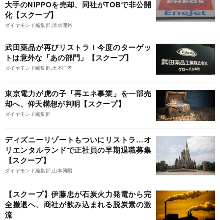
大手のNIPPOを売却、同社がTOBで非公開
化【スクープ】
ダイヤモンド編集部,清水理裕
武田薬品が再びリストラ！今度のターゲッ
トは意外な「あの部門」【スクープ】
ダイヤモンド編集部,土本匡孝
東京電力が虎の子「再エネ事業」を一部売
却へ、仰天構想が判明【スクープ】
ダイヤモンド編集部
ディズニーリゾートもついにリストラ…オ
リエンタルランドで正社員の早期退職募集
【スクープ】
ダイヤモンド編集部,山本興陽
【スクープ】伊藤忠が石炭火力発電から完
全撤退へ、商社が飲み込まれる脱炭素の激
流