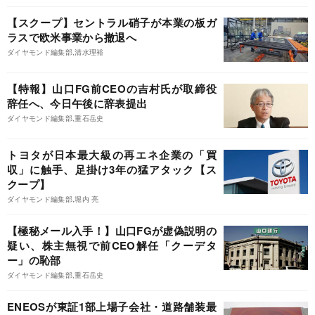
【スクープ】セントラル硝子が本業の板ガ
ラスで欧米事業から撤退へ
ダイヤモンド編集部,清水理裕
【特報】山口FG前CEOの吉村氏が取締役
辞任へ、今日午後に辞表提出
ダイヤモンド編集部,重石岳史
トヨタが日本最大級の再エネ企業の「買
収」に触手、足掛け3年の猛アタック【ス
クープ】
ダイヤモンド編集部,堀内 亮
【極秘メール入手！】山口FGが虚偽説明の
疑い、株主無視で前CEO解任「クーデタ
ー」の恥部
ダイヤモンド編集部,重石岳史
ENEOSが東証1部上場子会社・道路舗装最