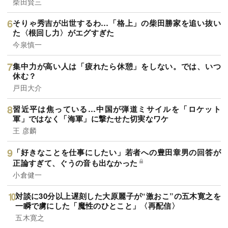
柴田賢三
そりゃ秀吉が出世するわ…「格上」の柴田勝家を追い抜い
た〈根回し力〉がエグすぎた
今泉慎一
集中力が高い人は「疲れたら休憩」をしない。では、いつ
休む？
戸田大介
習近平は焦っている…中国が弾道ミサイルを「ロケット
軍」ではなく「海軍」に撃たせた切実なワケ
王 彦麟
「好きなことを仕事にしたい」若者への豊田章男の回答が
正論すぎて、ぐうの音も出なかった
小倉健一
対談に30分以上遅刻した大原麗子が“激おこ”の五木寛之を
一瞬で虜にした「魔性のひとこと」〈再配信〉
五木寛之