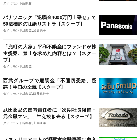
ダイヤモンド編集部
パナソニック「退職金4000万円上乗せ」で
50歳標的の壮絶リストラ【スクープ】
ダイヤモンド編集部,浅島亮子
「兜町の大家」平和不動産にファンドが株
主提案、禁止を求めた内容とは？【スクー
プ】
ダイヤモンド編集部
西武グループで雇調金「不適切受給」疑
惑！手口の全貌【スクープ】
ダイヤモンド編集部,臼井真粧美
武田薬品の国内責任者に「次期社長候補・
元金融マン」、生え抜き去る【スクープ】
ダイヤモンド編集部,土本匡孝
ファミリーマートが消費者金融事業に参入