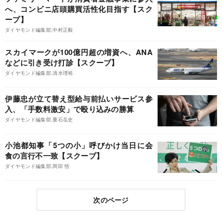
へ、コンビニ店頭購買活性化目指す【スク
ープ】
ダイヤモンド編集部,中村正毅
スカイマークが100億円超の増資へ、ANA
などに引き受け打診【スクープ】
ダイヤモンド編集部,清水理裕
伊藤忠が立て替え型給与前払いサービス参
入、「手数料激安」で殴り込みの勝算
ダイヤモンド編集部,重石岳史
小池都知事「5つの小」呼びかけ当日に会
食の言行不一致【スクープ】
ダイヤモンド編集部,岡田 悟
次のページ