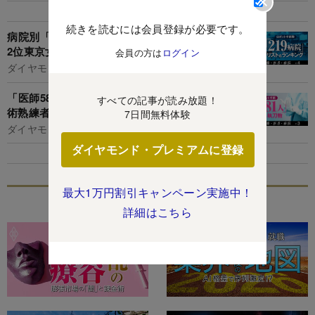
続きを読むには会員登録が必要です。
病院別「ロボット手術数ランキング」3位藤田、
2位東京女子医、1位は？
会員の方は
ログイン
ダイヤモンド編集部,臼井真粧美
「医師581人実名ランキング」これでロボット手
すべての記事が読み放題！
術熟練者にたどり着く！
7日間無料体験
ダイヤモンド編集部,臼井真粧美
ダイヤモンド・プレミアムに登録
最大1万円割引キャンペーン実施中！
特集
詳細はこちら