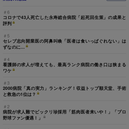
＃6
コロナで43人死亡した永寿総合病院「起死回生策」の成果と
評判
＃5
セレブ志向開業医の阿鼻叫喚「医者は食いっぱぐれない」は
ずなのに…
＃4
看護師の求人が増えても、最高ランク病院の働き口は狭まる
ワケ
＃3
2000病院「真の実力」ランキング！収益トップ順天堂、手術
と救急の1位は？
＃2
病院が求人難でビックリ珍採用「筋肉医者来いや！」「プロ
野球ファン優遇！」