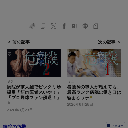
＜ 前の記事
次の記事 ＞
＃2
＃4
病院が求人難でビックリ珍
看護師の求人が増えても、
採用「筋肉医者来いや！」
最高ランク病院の働き口は
「プロ野球ファン優遇！」
狭まるワケ
2020年9月25日
2020年9月23日
病院の危機
フォロー