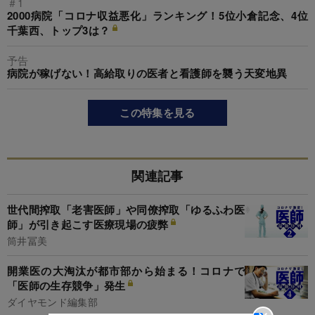
＃1
2000病院「コロナ収益悪化」ランキング！5位小倉記念、4位
千葉西、トップ3は？
予告
病院が稼げない！高給取りの医者と看護師を襲う天変地異
この特集を見る
関連記事
世代間搾取「老害医師」や同僚搾取「ゆるふわ医
師」が引き起こす医療現場の疲弊
筒井冨美
開業医の大淘汰が都市部から始まる！コロナで
「医師の生存競争」発生
ダイヤモンド編集部