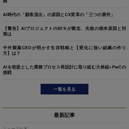
開
AI時代の「顧客流出」の原因とCX変革の「三つの要件」
【警告】AIプロジェクトの60％が断念、失敗の根本原因と対
策は
中外製薬CEOが明かす生存戦略と【変化に強い組織の作り
方】は？
AIを前提とした業務プロセス再設計に取り組む大林組×PwCの
挑戦
一覧を見る
最新記事
ニュースな本