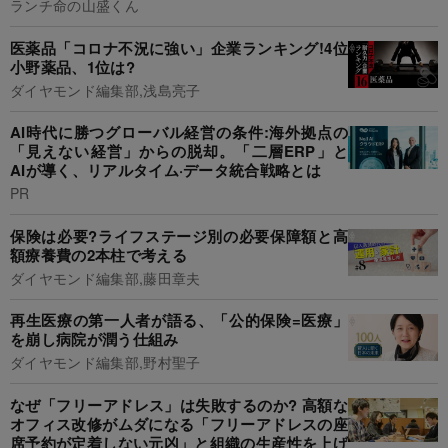
ランチ命の山盛くん
医薬品「コロナ不況に強い」企業ランキング!4位
小野薬品、1位は?
ダイヤモンド編集部,浅島亮子
AI時代に勝つグローバル経営の条件:海外拠点の
「見えない経営」からの脱却。「二層ERP」と
AIが導く、リアルタイム·データ統合戦略とは
PR
保険は必要?ライフステージ別の必要保障額と高
額療養費の2本柱で考える
ダイヤモンド編集部,藤田章夫
再生医療の第一人者が語る、「公的保険=医療」
を崩し病院が潤う仕組み
ダイヤモンド編集部,野村聖子
なぜ「フリーアドレス」は失敗するのか? 高額な
オフィス改修がムダになる「フリーアドレスの座
席予約が定着しない元凶」と組織の生産性を上げ