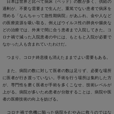
日本は世界と比べて病床（ベッド）の数が多く、供給の
過剰が、不要な需要まで生んだ。重篤でない患者で病床を
埋める「なんちゃって急性期病院」があふれ、金や人など
の医療資源を吸い取る。例えばウイルス性の肺炎や腸炎な
どの治療では、外来で間に合う患者まで入院してきた。コ
ロナ禍で減った入院患者の中には、もともと入院が必要で
なかった人も含まれていたわけだ。
つまり、コロナ終息後も消えたままでよい需要もある。
また、病院の数に対して医者の数は足りず、必要な場所
に医者が行き渡っていない。手術を行う場所は集約した方
が、専門性を磨く医者が手術を多くこなせ、技術レベルが
上がる。病院が多いため患者が分散することは、病院や医
者の医療技術の向上を妨げる。
コロナ禍で危機に陥った病院をむやみに救うのではな