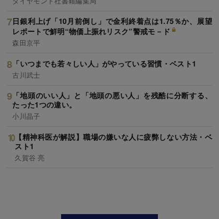
ダイヤモンド社書籍編集局
日銀利上げ「10月前倒し」で金利終着点は1.75％か、展望
レポートで鮮明“物価上振れリスク”警戒モ－ド
森田京平
「いつまでも若々しい人」がやっている習慣・ベスト1
古川武士
「地頭のいい人」と「地頭の悪い人」を残酷に分断する、
たった1つの違い。
小川晶子
【精神科医が解説】職場の嫌いな人に疲弊しない方法・ベ
スト1
久賀谷 亮