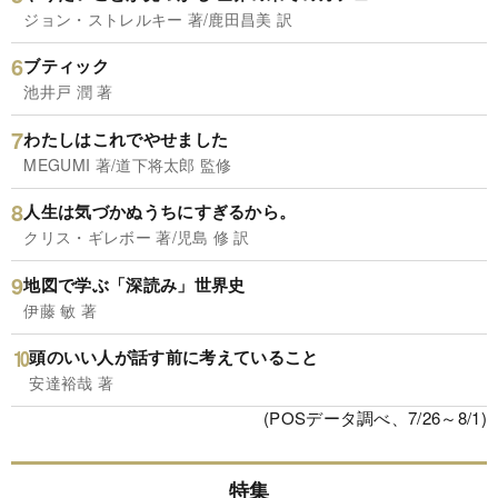
ジョン・ストレルキー 著/鹿田昌美 訳
ブティック
池井戸 潤 著
わたしはこれでやせました
MEGUMI 著/道下将太郎 監修
人生は気づかぬうちにすぎるから。
クリス・ギレボー 著/児島 修 訳
地図で学ぶ「深読み」世界史
伊藤 敏 著
頭のいい人が話す前に考えていること
安達裕哉 著
(POSデータ調べ、7/26～8/1)
特集