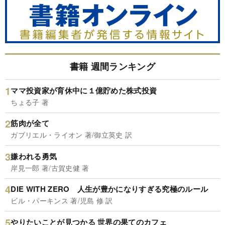
書籍 週間ランキング
ママ投資家が育休中に１億貯めた株式投資
ちょる子 著
筋肉が全て
ガブリエル・ライオン 著/御立英史 訳
嫌われる勇気
岸見一郎 著/古賀史健 著
DIE WITH ZERO 人生が豊かになりすぎる究極のルール
ビル・パーキンス 著/児島 修 訳
やりたいことが見つかる 世界の果てのカフェ