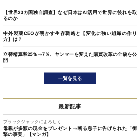
【世界23カ国独自調査】なぜ日本はAI活用で世界に後れを取
るのか
中外製薬CEOが明かす生存戦略と【変化に強い組織の作り
方】は？
立替精算率25％→7％、ヤンマーを変えた購買改革の全貌を公
開
一覧を見る
最新記事
ブラックジャックによろしく
母親が多額の現金をプレゼント→断る息子に告げられた「衝
撃の事実」【マンガ】