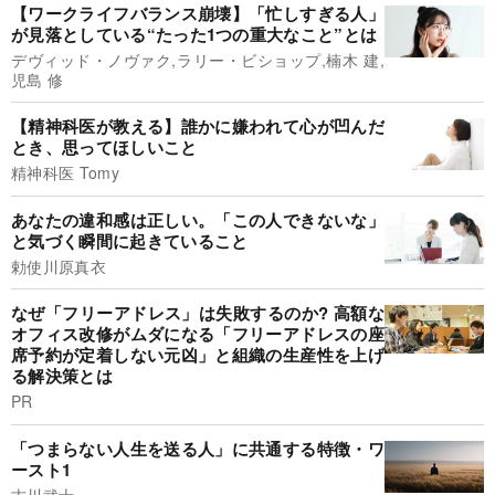
【ワークライフバランス崩壊】「忙しすぎる人」
が見落としている“たった1つの重大なこと”とは
デヴィッド・ノヴァク,ラリー・ビショップ,楠木 建,
児島 修
【精神科医が教える】誰かに嫌われて心が凹んだ
とき、思ってほしいこと
精神科医 Tomy
あなたの違和感は正しい。「この人できないな」
と気づく瞬間に起きていること
勅使川原真衣
なぜ「フリーアドレス」は失敗するのか? 高額な
オフィス改修がムダになる「フリーアドレスの座
席予約が定着しない元凶」と組織の生産性を上げ
る解決策とは
PR
「つまらない人生を送る人」に共通する特徴・ワ
ースト1
古川武士