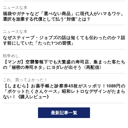
ニュースな本
福袋やガチャなど「選べない商品」に現代人がハマるワケ。
選択を放棄する代償として払う“対価”とは？
ニュースな本
なぜスティーブ・ジョブズの話は短くても伝わったのか？話
す前にしていた「たった1つの習慣」
戦争めし
【マンガ】空襲警報下でも大繁盛の寿司店、集まった客たち
の「秘密の寿司ネタ」にヨダレが出そう〈再配信〉
これ、買ってよかった！
【しまむら】お薬手帳と診察券45枚がスッポリ！1089円の
「ポケットたくさんケース」昭和レトロなデザインがたまら
ない！《購入レビュー》
最新記事一覧