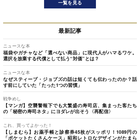
一覧を見る
最新記事
ニュースな本
福袋やガチャなど「選べない商品」に現代人がハマるワケ。
選択を放棄する代償として払う“対価”とは？
ニュースな本
なぜスティーブ・ジョブズの話は短くても伝わったのか？話
す前にしていた「たった1つの習慣」
戦争めし
【マンガ】空襲警報下でも大繁盛の寿司店、集まった客たち
の「秘密の寿司ネタ」にヨダレが出そう〈再配信〉
これ、買ってよかった！
【しまむら】お薬手帳と診察券45枚がスッポリ！1089円の
「ポケットたくさんケース」昭和レトロなデザインがたまら