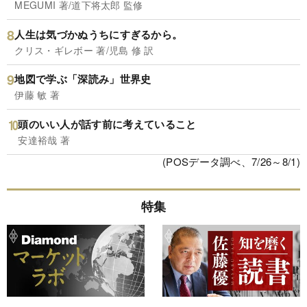
MEGUMI 著/道下将太郎 監修
人生は気づかぬうちにすぎるから。
クリス・ギレボー 著/児島 修 訳
地図で学ぶ「深読み」世界史
伊藤 敏 著
頭のいい人が話す前に考えていること
安達裕哉 著
(POSデータ調べ、7/26～8/1)
特集