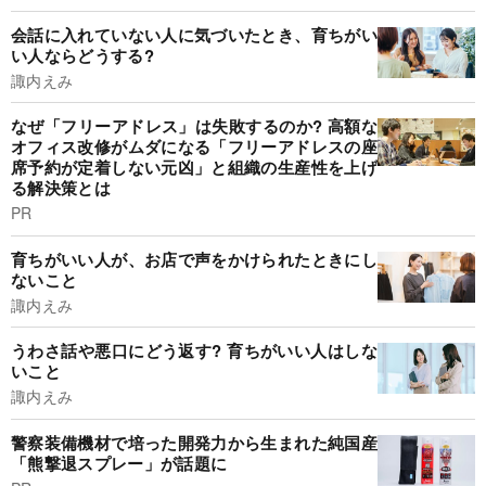
会話に入れていない人に気づいたとき、育ちがい
い人ならどうする?
諏内えみ
なぜ「フリーアドレス」は失敗するのか? 高額な
オフィス改修がムダになる「フリーアドレスの座
席予約が定着しない元凶」と組織の生産性を上げ
る解決策とは
PR
育ちがいい人が、お店で声をかけられたときにし
ないこと
諏内えみ
うわさ話や悪口にどう返す? 育ちがいい人はしな
いこと
諏内えみ
警察装備機材で培った開発力から生まれた純国産
「熊撃退スプレー」が話題に