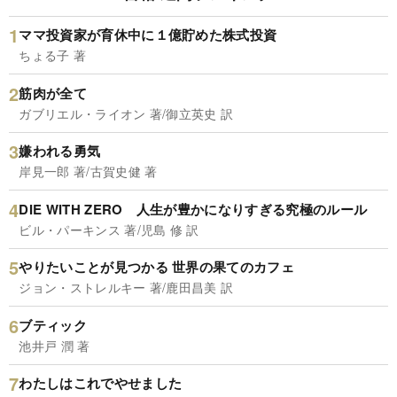
ママ投資家が育休中に１億貯めた株式投資
ちょる子 著
筋肉が全て
ガブリエル・ライオン 著/御立英史 訳
嫌われる勇気
岸見一郎 著/古賀史健 著
DIE WITH ZERO 人生が豊かになりすぎる究極のルール
ビル・パーキンス 著/児島 修 訳
やりたいことが見つかる 世界の果てのカフェ
ジョン・ストレルキー 著/鹿田昌美 訳
ブティック
池井戸 潤 著
わたしはこれでやせました