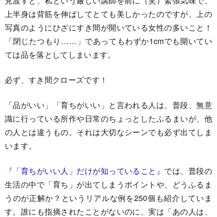
見渡すと、私という厳しい講師を前に（笑）緊張気味で、
上半身は背筋を伸ばしてとても美しかったのですが、上の
写真のようにひざにすき間が開いている女性の多いこと！
「閉じたつもり……」であってもわずか1cmでも開いてい
ては品を落としてしまいます。
必ず、すき間クローズです！
「品がいい」「育ちがいい」と言われる人は、普段、無意
識に行っている所作や日常のちょっとしたふるまいが、他
の人とは違うもの。それは大切なシーンでも必ず出てしま
います。
『「育ちがいい人」だけが知っていること』
では、普段の
生活の中で「育ち」が出てしまうポイントや、どうふるま
うのが正解か？というリアルな例を250個も紹介していま
す。誰にも指摘されたことがないのに、実は「あの人は、