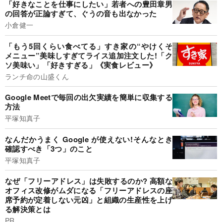
「好きなことを仕事にしたい」若者への豊田章男
の回答が正論すぎて、ぐうの音も出なかった
小倉健一
「もう5回くらい食べてる」すき家の“やけくそ
メニュー”美味しすぎてライス追加注文した!「ク
ソ美味い」「好きすぎる」《実食レビュー》
ランチ命の山盛くん
Google Meetで毎回の出欠実績を簡単に収集する
方法
平塚知真子
なんだかうまく Google が使えない!そんなとき
確認すべき「3つ」のこと
平塚知真子
なぜ「フリーアドレス」は失敗するのか? 高額な
オフィス改修がムダになる「フリーアドレスの座
席予約が定着しない元凶」と組織の生産性を上げ
る解決策とは
PR