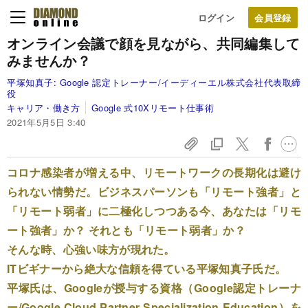
ログイン
オンライン会議で顔を見ながら、
共同編集して
みませんか？
平塚知真子:
Google 認定トレーナー/イーディーエル株式会社代表取締
役
キャリア・働き方
Google 式10Xリモート仕事術
2021年5月5日 3:40
コロナ感染者が増える中、リモートワークの長期化は避け
られない情勢だ。ビジネスパーソンも「リモート強者」と
「リモート弱者」に二極化しつつある今、あなたは「リモ
ート強者」か？ それとも「リモート弱者」か？
そんな時、心強い味方が現れた。
ITビギナーから絶大な信頼を得ている平塚知真子氏だ。
平塚氏は、Googleが授与する資格（Google認定トレーナ
ー/Google Cloud Partner Specialization Education）を