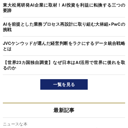
東大松尾研発AI企業に取材！AI投資を利益に転換する三つの
要諦
AIを前提とした業務プロセス再設計に取り組む大林組×PwCの
挑戦
JVCケンウッドが選んだ経営判断をラクにするデータ統合戦略
とは
【世界23カ国独自調査】なぜ日本はAI活用で世界に後れを取
るのか
一覧を見る
最新記事
ニュースな本