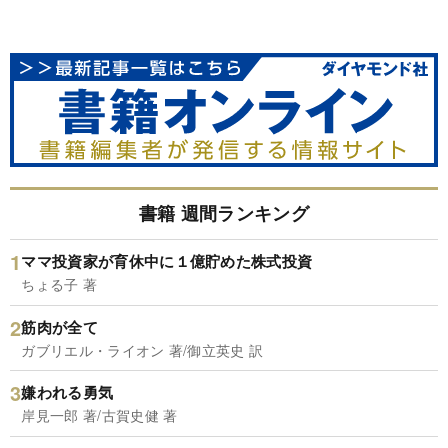
書籍 週間ランキング
ママ投資家が育休中に１億貯めた株式投資
ちょる子 著
筋肉が全て
ガブリエル・ライオン 著/御立英史 訳
嫌われる勇気
岸見一郎 著/古賀史健 著