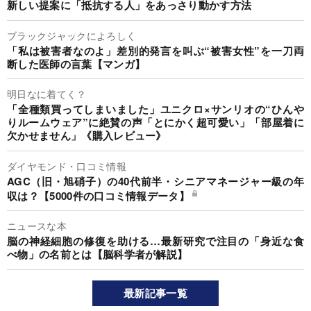
新しい提案に「抵抗する人」をあっさり動かす方法
ブラックジャックによろしく
「私は被害者なのよ」差別的発言を叫ぶ“被害女性”を一刀両
断した医師の言葉【マンガ】
明日なに着てく？
「全種類買ってしまいました」ユニクロ×サンリオの“ひんや
りルームウェア”に絶賛の声「とにかく超可愛い」「部屋着に
欠かせません」《購入レビュー》
ダイヤモンド・口コミ情報
AGC（旧・旭硝子）の40代前半・シニアマネージャー級の年
収は？【5000件の口コミ情報データ】
ニュースな本
脳の神経細胞の修復を助ける…最新研究で注目の「身近な食
べ物」の名前とは【脳科学者が解説】
最新記事一覧