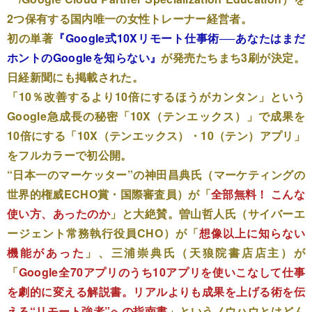
2つ保有する国内唯一の女性トレーナー経営者。
初の単著
『Google式10Xリモート仕事術──あなたはまだ
ホントのGoogleを知らない』
が発売たちまち3刷が決定。
日経新聞にも掲載された。
「10％改善するより10倍にするほうがカンタン」という
Google急成長の秘密「10X（テンエックス）」で成果を
10倍にする「10X（テンエックス）・10（テン）アプリ」
をフルカラーで初公開。
“日本一のマーケッター”の神田昌典氏（マーケティングの
世界的権威ECHO賞・国際審査員）が「
全部無料！ こんな
使い方、あったのか
」と大絶賛。曽山哲人氏（サイバーエ
ージェント常務執行役員CHO）が「
想像以上に知らない
機能があった
」、三浦崇典氏（天狼院書店店主）が
「
Google全70アプリのうち10アプリを使いこなして仕事
を劇的に変える解説書。リアルよりも成果を上げる術を伝
える“リモート強者”への指南書
」というノウハウとはどん