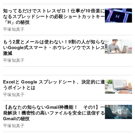
知ってるだけでストレスゼロ！仕事が10倍楽に
なるスプレッドシートの必殺ショートカットキー
「H」の秘技
平塚知真子
もう2度とメールは使わない！9割の人が知らな
いGoogle式スマート・ホウレンソウでストレス
激減
平塚知真子
Excelと Google スプレッドシート、決定的に違
うポイントとは
平塚知真子
【あなたの知らないGmail神機能！ その1】一
発解決！機密性の高いファイルを安全に送信する
Gmailの秘技
平塚知真子