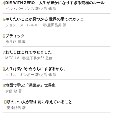
DIE WITH ZERO 人生が豊かになりすぎる究極のルール
ビル・パーキンス 著/児島 修 訳
やりたいことが見つかる 世界の果てのカフェ
ジョン・ストレルキー 著/鹿田昌美 訳
ブティック
池井戸 潤 著
わたしはこれでやせました
MEGUMI 著/道下将太郎 監修
人生は気づかぬうちにすぎるから。
クリス・ギレボー 著/児島 修 訳
地図で学ぶ「深読み」世界史
伊藤 敏 著
頭のいい人が話す前に考えていること
安達裕哉 著