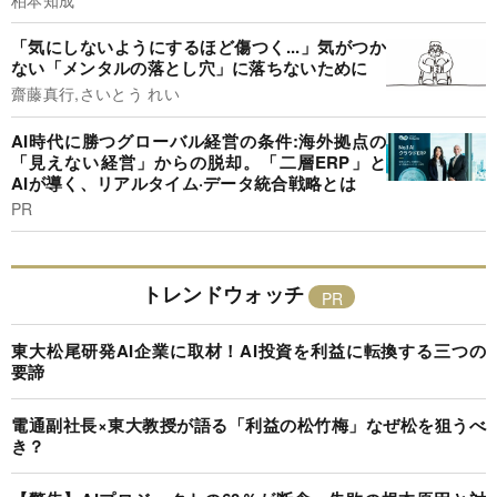
「気にしないようにするほど傷つく...」気がつか
ない「メンタルの落とし穴」に落ちないために
齋藤真行,さいとう れい
AI時代に勝つグローバル経営の条件:海外拠点の
「見えない経営」からの脱却。「二層ERP」と
AIが導く、リアルタイム·データ統合戦略とは
PR
トレンドウォッチ
東大松尾研発AI企業に取材！AI投資を利益に転換する三つの
要諦
電通副社長×東大教授が語る「利益の松竹梅」なぜ松を狙うべ
き？