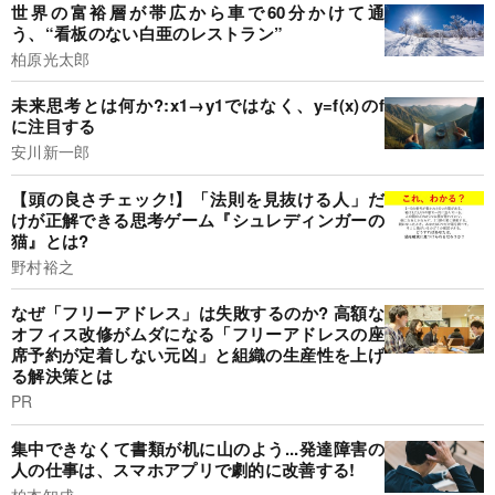
世界の富裕層が帯広から車で60分かけて通
う、“看板のない白亜のレストラン”
柏原光太郎
未来思考とは何か?:x1→y1ではなく、y=f(x)のf
に注目する
安川新一郎
【頭の良さチェック!】「法則を見抜ける人」だ
けが正解できる思考ゲーム『シュレディンガーの
猫』とは?
野村裕之
なぜ「フリーアドレス」は失敗するのか? 高額な
オフィス改修がムダになる「フリーアドレスの座
席予約が定着しない元凶」と組織の生産性を上げ
る解決策とは
PR
集中できなくて書類が机に山のよう...発達障害の
人の仕事は、スマホアプリで劇的に改善する!
柏本知成