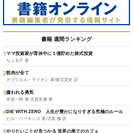
書籍 週間ランキング
ママ投資家が育休中に１億貯めた株式投資
ちょる子 著
筋肉が全て
ガブリエル・ライオン 著/御立英史 訳
嫌われる勇気
岸見一郎 著/古賀史健 著
DIE WITH ZERO 人生が豊かになりすぎる究極のルール
ビル・パーキンス 著/児島 修 訳
やりたいことが見つかる 世界の果てのカフェ