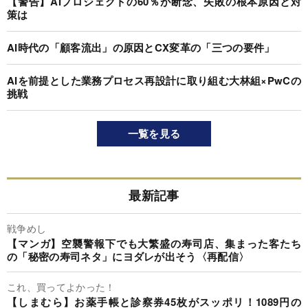
【警告】AIプロジェクトの60％が断念、失敗の根本原因と対
策は
AI時代の「顧客流出」の原因とCX変革の「三つの要件」
AIを前提とした業務プロセス再設計に取り組む大林組×PwCの
挑戦
一覧を見る
最新記事
戦争めし
【マンガ】空襲警報下でも大繁盛の寿司店、集まった客たち
の「秘密の寿司ネタ」にヨダレが出そう〈再配信〉
これ、買ってよかった！
【しまむら】お薬手帳と診察券45枚がスッポリ！1089円の