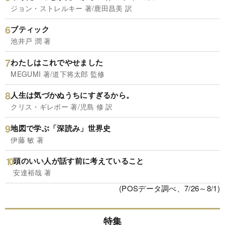
ジョン・ストレルキー 著/鹿田昌美 訳
ブティック
池井戸 潤 著
わたしはこれでやせました
MEGUMI 著/道下将太郎 監修
人生は気づかぬうちにすぎるから。
クリス・ギレボー 著/児島 修 訳
地図で学ぶ「深読み」世界史
伊藤 敏 著
頭のいい人が話す前に考えていること
安達裕哉 著
(POSデータ調べ、7/26～8/1)
特集