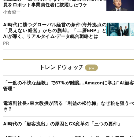
員をロボット事業責任者に抜擢したワケ
小倉健一
AI時代に勝つグローバル経営の条件:海外拠点の
「見えない経営」からの脱却。「二層ERP」と
AIが導く、リアルタイム·データ統合戦略とは
PR
トレンドウォッチ
「一度の不快な経験」で87％が離脱…Amazonに学ぶ“AI顧客
管理”
電通副社長×東大教授が語る「利益の松竹梅」なぜ松を狙うべ
き？
AI時代の「顧客流出」の原因とCX変革の「三つの要件」