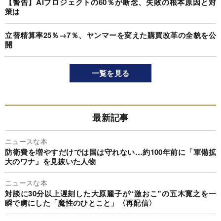
【警告】AIプロジェクトの60％が断念、失敗の根本原因と対
策は
立替精算率25％→7％、ヤンマーを変えた購買改革の全貌を公
開
一覧を見る
最新記事
ニュースな本
防衛費を増やすだけでは国は守れない…約100年前に「軍備拡
大のワナ」を見抜いた人物
ニュースな本
対談に30分以上遅刻した大原麗子が“激おこ”の五木寛之を一
瞬で虜にした「魔性のひとこと」〈再配信〉