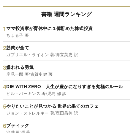
書籍 週間ランキング
ママ投資家が育休中に１億貯めた株式投資
ちょる子 著
筋肉が全て
ガブリエル・ライオン 著/御立英史 訳
嫌われる勇気
岸見一郎 著/古賀史健 著
DIE WITH ZERO 人生が豊かになりすぎる究極のルール
ビル・パーキンス 著/児島 修 訳
やりたいことが見つかる 世界の果てのカフェ
ジョン・ストレルキー 著/鹿田昌美 訳
ブティック
池井戸 潤 著