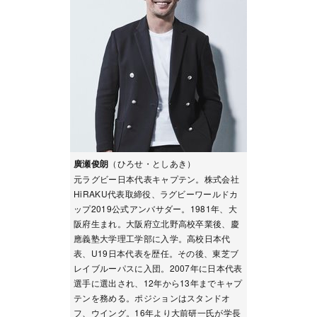
廣瀬俊朗
（ひろせ・としあき）
元ラグビー日本代表キャプテン。株式会社
HiRAKU代表取締役、ラグビーワールドカ
ップ2019公式アンバサダー。1981年、大
阪府生まれ。大阪府立北野高校卒業後、慶
應義塾大学理工学部に入学。高校日本代
表、U19日本代表を歴任。その後、東芝ブ
レイブルーパスに入団。2007年に日本代表
選手に選出され、12年から13年までキャプ
テンを務める。ポジションはスタンドオ
フ、ウイング。16年より大前研一氏が学長