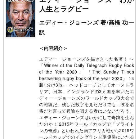
人生とラグビー
エディー・ジョーンズ 著/髙橋 功一
訳
＜内容紹介＞
エディー・ジョーンズを描ききった名著！ ～
「Winner of the Daily Telegraph Rugby Book
of the Year 2020」 「The Sunday Times
bestselling rugby book of the year 2020」 14
勝1分け3敗──ヘッドコーチとしてオーストラ
リア、日本、イングランドの3ヵ国を率いたエ
ディー・ジョーンズのワールドカップ3大会で
の戦績だ。残した数字を見ただけでも、彼を名
将だと言って異論を唱える者はいないだろう。
エディー・ジョーンズはいかにして奇跡を生ん
だのか！ 2015年ワールドカップで「ブライト
ンの奇跡」といわれた南アフリカ戦から2019ワ
ールドカップでのイングランド準優勝にいたる