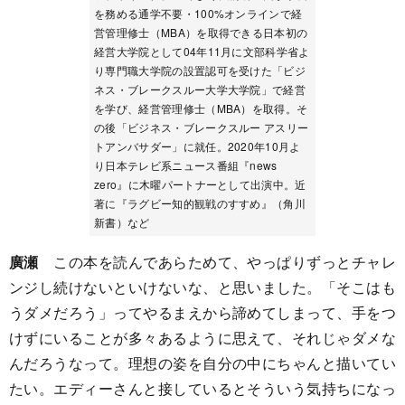
を務める通学不要・100%オンラインで経
営管理修士（MBA）を取得できる日本初の
経営大学院として04年11月に文部科学省よ
り専門職大学院の設置認可を受けた「ビジ
ネス・ブレークスルー大学大学院」で経営
を学び、経営管理修士（MBA）を取得。そ
の後「ビジネス・ブレークスルー アスリー
トアンバサダー」に就任。2020年10月よ
り日本テレビ系ニュース番組『news
zero』に木曜パートナーとして出演中。近
著に『ラグビー知的観戦のすすめ』（角川
新書）など
廣瀬
この本を読んであらためて、やっぱりずっとチャレ
ンジし続けないといけないな、と思いました。「そこはも
うダメだろう」ってやるまえから諦めてしまって、手をつ
けずにいることが多々あるように思えて、それじゃダメな
んだろうなって。理想の姿を自分の中にちゃんと描いてい
たい。エディーさんと接しているとそういう気持ちになっ