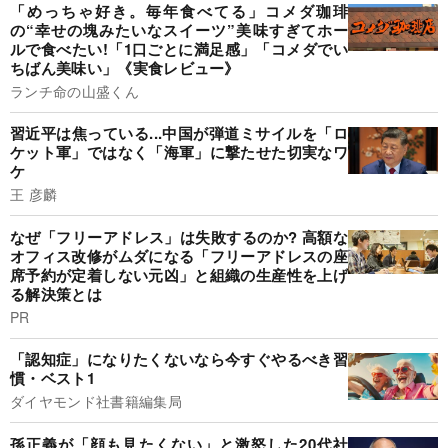
「めっちゃ好き。毎年食べてる」コメダ珈琲
の“幸せの塊みたいなスイーツ”美味すぎてホー
ルで食べたい!「1口ごとに満足感」「コメダでい
ちばん美味い」《実食レビュー》
ランチ命の山盛くん
習近平は焦っている...中国が弾道ミサイルを「ロ
ケット軍」ではなく「海軍」に撃たせた切実なワ
ケ
王 彦麟
なぜ「フリーアドレス」は失敗するのか? 高額な
オフィス改修がムダになる「フリーアドレスの座
席予約が定着しない元凶」と組織の生産性を上げ
る解決策とは
PR
「認知症」になりたくないなら今すぐやるべき習
慣・ベスト1
ダイヤモンド社書籍編集局
孫正義が「顔も見たくない」と激怒した20代社