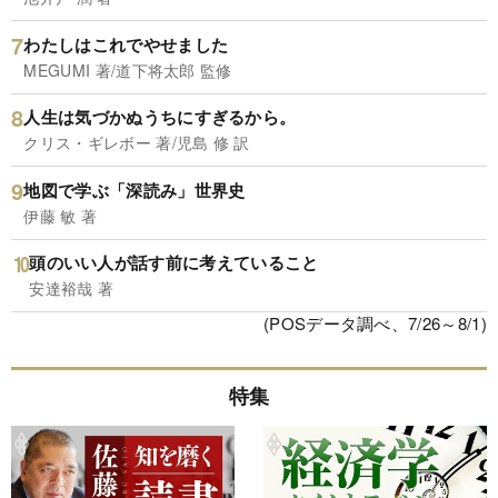
わたしはこれでやせました
MEGUMI 著/道下将太郎 監修
人生は気づかぬうちにすぎるから。
クリス・ギレボー 著/児島 修 訳
地図で学ぶ「深読み」世界史
伊藤 敏 著
頭のいい人が話す前に考えていること
安達裕哉 著
(POSデータ調べ、7/26～8/1)
特集