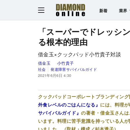
新着
業界
「スーパーでドレッシ
る根本的理由
借金玉×クックパッド小竹貴子対談
借金玉
小竹貴子
社会
発達障害サバイバルガイド
2021年6月6日 4:30
クックパッドコーポレートブランディング
外食レベルのごはんになる』
には、料理が
サバイバルガイド』
の著者・借金玉さんは
います。料理に苦手意識を持っている人が
いました。（取材・構成／杉本透子）