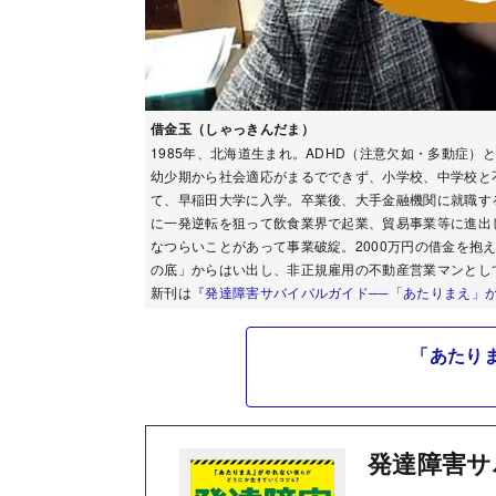
借金玉（しゃっきんだま）
1985年、北海道生まれ。ADHD（注意欠如・多動症
幼少期から社会適応がまるでできず、小学校、中学校と
て、早稲田大学に入学。卒業後、大手金融機関に就職す
に一発逆転を狙って飲食業界で起業、貿易事業等に進出
なつらいことがあって事業破綻。2000万円の借金を抱
の底」からはい出し、非正規雇用の不動産営業マンとし
新刊は
『発達障害サバイバルガイド──「あたりまえ」が
「あたり
発達障害サ