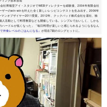
ンディング部本部長
会社博報堂アイ・スタジオでWEBディレクターを経験後、2004年有限会社
ーのwin-winを叶えた全く新しいレシピコンテストを生み出す。2006年
ーマンオブザイヤー2011受賞。2012年、クックパッド株式会社を退社、独
た個人活動として料理教室なども開催している。シンプルでおいしく、しかも
のハードルが低くなった」「毎日料理が楽しいと感じられるようになるなん
記で外食レベルのごはんになる』
が現在7刷のロングヒットに。