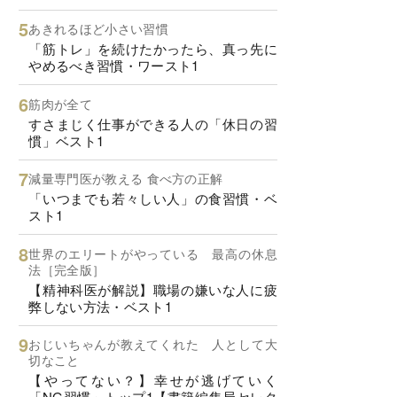
あきれるほど小さい習慣
「筋トレ」を続けたかったら、真っ先に
やめるべき習慣・ワースト1
筋肉が全て
すさまじく仕事ができる人の「休日の習
慣」ベスト1
減量専門医が教える 食べ方の正解
「いつまでも若々しい人」の食習慣・ベ
スト1
世界のエリートがやっている 最高の休息
法［完全版］
【精神科医が解説】職場の嫌いな人に疲
弊しない方法・ベスト1
おじいちゃんが教えてくれた 人として大
切なこと
【やってない？】幸せが逃げていく
「NG習慣」トップ1【書籍編集局セレク