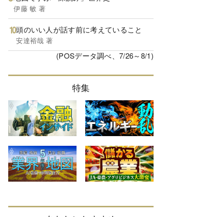
伊藤 敏 著
頭のいい人が話す前に考えていること
安達裕哉 著
(POSデータ調べ、7/26～8/1)
特集