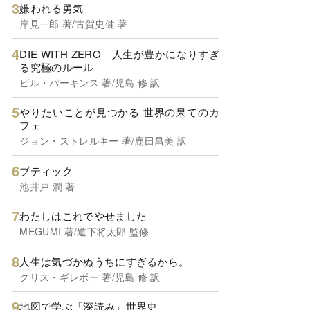
嫌われる勇気
岸見一郎 著/古賀史健 著
DIE WITH ZERO 人生が豊かになりすぎ
る究極のルール
ビル・パーキンス 著/児島 修 訳
やりたいことが見つかる 世界の果てのカ
フェ
ジョン・ストレルキー 著/鹿田昌美 訳
ブティック
池井戸 潤 著
わたしはこれでやせました
MEGUMI 著/道下将太郎 監修
人生は気づかぬうちにすぎるから。
クリス・ギレボー 著/児島 修 訳
地図で学ぶ「深読み」世界史