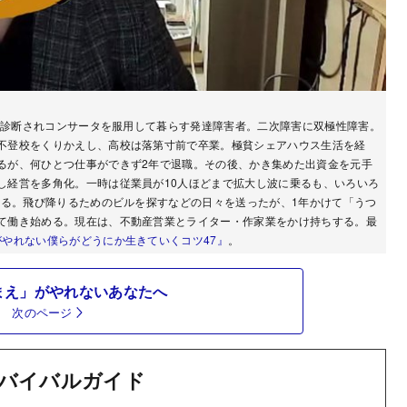
）と診断されコンサータを服用して暮らす発達障害者。二次障害に双極性障害。
不登校をくりかえし、高校は落第寸前で卒業。極貧シェアハウス生活を経
るが、何ひとつ仕事ができず2年で退職。その後、かき集めた出資金を元手
し経営を多角化。一時は従業員が10人ほどまで拡大し波に乗るも、いろいろ
える。飛び降りるためのビルを探すなどの日々を送ったが、1年かけて「うつ
て働き始める。現在は、不動産営業とライター・作家業をかけ持ちする。最
やれない僕らがどうにか生きていくコツ47』
。
まえ」がやれないあなたへ
次のページ
バイバルガイド