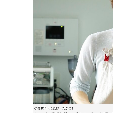
小竹貴子（こたけ・たかこ）