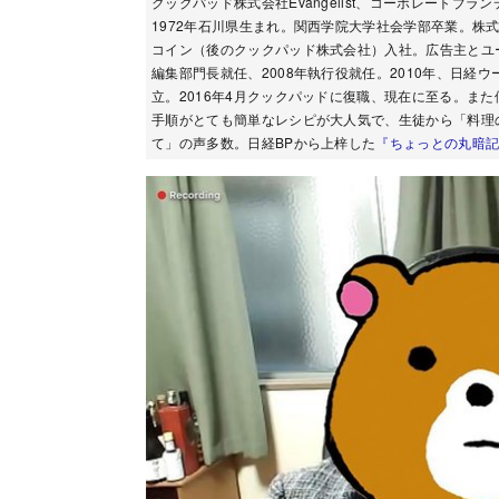
クックパッド株式会社Evangelist、コーポレートブラ
1972年石川県生まれ。関西学院大学社会学部卒業。株式
コイン（後のクックパッド株式会社）入社。広告主とユーザ
編集部門長就任、2008年執行役就任。2010年、日経ウ
立。2016年4月クックパッドに復職、現在に至る。ま
手順がとても簡単なレシピが大人気で、生徒から「料理
て」の声多数。日経BPから上梓した
『ちょっとの丸暗