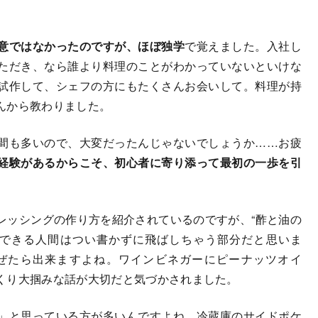
意ではなかったのですが、ほぼ独学
で覚えました。入社し
ただき、なら誰より料理のことがわかっていないといけな
試作して、シェフの方にもたくさんお会いして。料理が持
んから教わりました。
間も多いので、大変だったんじゃないでしょうか……お疲
経験があるからこそ、初心者に寄り添って最初の一歩を引
。
ッシングの作り方を紹介されているのですが、“酢と油の
理できる人間はつい書かずに飛ばしちゃう部分だと思いま
ぜたら出来ますよね。ワインビネガーにピーナッツオイ
くり大掴みな話が大切だと気づかされました。
」と思っている方が多いんですよね。冷蔵庫のサイドポケ