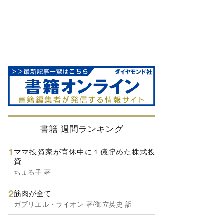
書籍 週間ランキング
ママ投資家が育休中に１億貯めた株式投
資
ちょる子 著
筋肉が全て
ガブリエル・ライオン 著/御立英史 訳