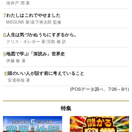
池井戸 潤 著
わたしはこれでやせました
MEGUMI 著/道下将太郎 監修
人生は気づかぬうちにすぎるから。
クリス・ギレボー 著/児島 修 訳
地図で学ぶ「深読み」世界史
伊藤 敏 著
頭のいい人が話す前に考えていること
安達裕哉 著
(POSデータ調べ、7/26～8/1)
特集