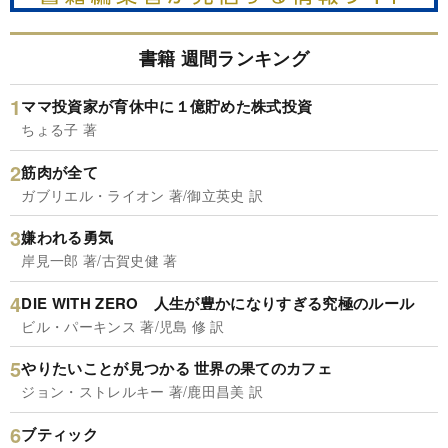
書籍 週間ランキング
ママ投資家が育休中に１億貯めた株式投資
ちょる子 著
筋肉が全て
ガブリエル・ライオン 著/御立英史 訳
嫌われる勇気
岸見一郎 著/古賀史健 著
DIE WITH ZERO 人生が豊かになりすぎる究極のルール
ビル・パーキンス 著/児島 修 訳
やりたいことが見つかる 世界の果てのカフェ
ジョン・ストレルキー 著/鹿田昌美 訳
ブティック