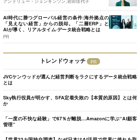
アンドリュー・ジェンキンソン,岩田佳代子
AI時代に勝つグローバル経営の条件:海外拠点の
「見えない経営」からの脱却。「二層ERP」と
AIが導く、リアルタイム·データ統合戦略とは
PR
トレンドウォッチ
JVCケンウッドが選んだ経営判断をラクにするデータ統合戦略
とは
Sky執行役員が明かす、SFA定着失敗の【本質的原因】とは何
か
「一度の不快な経験」で87％が離脱…Amazonに学ぶ“AI顧客
管理”
【世界23カ国独自調査】なぜ日本はAI活用で世界に後れを取