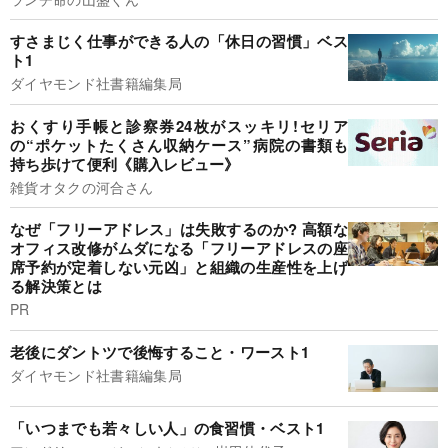
すさまじく仕事ができる人の「休日の習慣」ベス
ト1
ダイヤモンド社書籍編集局
おくすり手帳と診察券24枚がスッキリ!セリア
の“ポケットたくさん収納ケース”病院の書類も
持ち歩けて便利《購入レビュー》
雑貨オタクの河合さん
なぜ「フリーアドレス」は失敗するのか? 高額な
オフィス改修がムダになる「フリーアドレスの座
席予約が定着しない元凶」と組織の生産性を上げ
る解決策とは
PR
老後にダントツで後悔すること・ワースト1
ダイヤモンド社書籍編集局
「いつまでも若々しい人」の食習慣・ベスト1