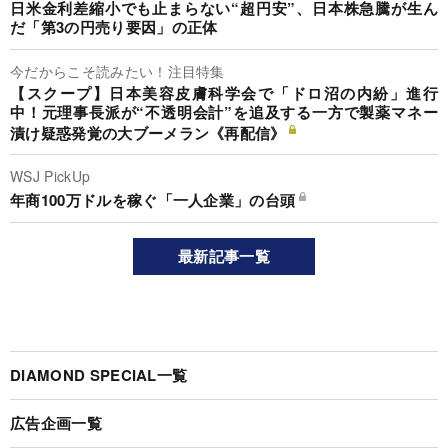
日米金利差縮小でも止まらない“超円安”、日本株急騰が生ん
だ「第3の円売り要因」の正体
今だからこそ読みたい！注目特集
【スクープ】日本美容皮膚科学会で「ドロ沼の内紛」進行
中！元理事長派が“不透明会計”を追及する一方で製薬マネー
漬け疑惑発覚の大ブーメラン《再配信》
WSJ PickUp
年商100万ドルを稼ぐ「一人企業」の台頭
最新記事一覧
DIAMOND SPECIAL一覧
広告企画一覧