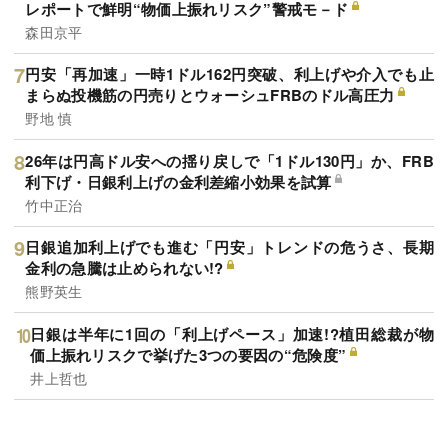
レポートで鮮明“物価上振れリスク”警戒モ－ド
森田京平
円安「再加速」一時1ドル162円突破、利上げや介入でも止
まらぬ投機筋の円売りとウォーシュFRBのドル高圧力
野地 慎
26年は円高ドル安への揺り戻しで「1ドル130円」か、FRB
利下げ・日銀利上げの金利差縮小効果を試算
竹中正治
日銀追加利上げでも進む「円安」トレンドの危うさ、長期
金利の急騰は止められない!?
熊野英生
日銀は半年に1回の「利上げペース」加速!?植田総裁が物
価上振れリスクで挙げた3つの要因の“危険度”
井上哲也