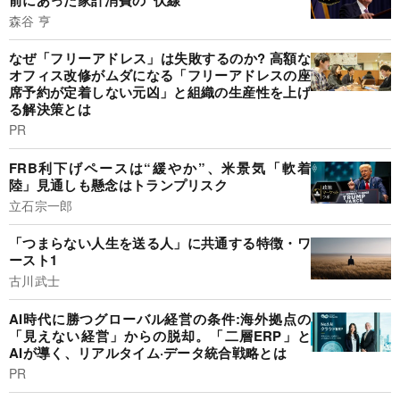
森谷 亨
なぜ「フリーアドレス」は失敗するのか? 高額な
オフィス改修がムダになる「フリーアドレスの座
席予約が定着しない元凶」と組織の生産性を上げ
る解決策とは
PR
FRB利下げペースは“緩やか”、米景気「軟着
陸」見通しも懸念はトランプリスク
立石宗一郎
「つまらない人生を送る人」に共通する特徴・ワ
ースト1
古川武士
AI時代に勝つグローバル経営の条件:海外拠点の
「見えない経営」からの脱却。「二層ERP」と
AIが導く、リアルタイム·データ統合戦略とは
PR