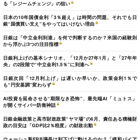
る「レジームチェンジ」の狙い
日本の10年国債金利「3％超え」は時間の問題、それでも日
銀“国債買い支え”をやってはいけない理由
日銀は「中立金利到達」を何で判断するのか？米国の経験則
から浮かぶ3つの注目指標
日銀利上げの基本シナリオ、「12月か27年1月」と「27年年
央」の2段階で“中立金利1.5％”に到達へ
日銀次回「12月利上げ」は遅いか早いか、政策金利1％で
も“円安基調”変わらず
AI投資を延命させる“期限なき恐怖”、最先端AI「ミュトス」
が開くサイバー防衛神話
日銀金融政策と高市財政政策“ヤマ場”の6月、責任ある積極財
政の目安は「GDP比2％程度」の財政出動
ウォーシュ新FRB議長は利下げに動けるのか？「緩和バイア