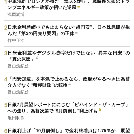
中東混乱でロシアが得た「漁夫の利」、戦略性欠如のトラ
ンプエネルギー政策が招いた逆風
浅岡嵩博
日米金利差縮小でも止まらない“超円安”、日本株急騰が生
んだ「第3の円売り要因」の正体
竹中正治
日米金利差やデジタル赤字だけではない“異常な円安”の
「真の原因」
野口悠紀雄
「円安加速」を本気で止めるなら、政府がやるべきは為替
介入でなく“積極財政”の転換
野口悠紀雄
日銀7月展望レポートににじむ「ビハインド・ザ・カーブ」
への焦り、為替次第で“9月前倒し”利上げも
亀田制作
日銀利上げ「10月前倒し」で金利終着点は1.75％か、展望