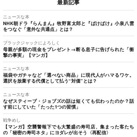
最新記事
ニュースな本
NHK朝ドラ『らんまん』牧野富太郎と『ばけばけ』小泉八雲
をつなぐ「意外な共通点」とは？
ブラックジャックによろしく
母親が多額の現金をプレゼント→断る息子に告げられた「衝
撃の事実」【マンガ】
ニュースな本
福袋やガチャなど「選べない商品」に現代人がハマるワケ。
選択を放棄する代償として払う“対価”とは？
ニュースな本
なぜスティーブ・ジョブズの話は短くても伝わったのか？話
す前にしていた「たった1つの習慣」
戦争めし
【マンガ】空襲警報下でも大繁盛の寿司店、集まった客たち
の「秘密の寿司ネタ」にヨダレが出そう〈再配信〉