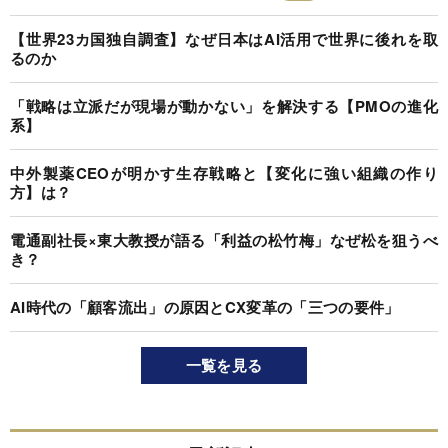
【世界23カ国独自調査】なぜ日本はAI活用で世界に後れを取
るのか
「戦略は立派だが現場が動かない」を解決する【PMOの進化
系】
中外製薬CEOが明かす生存戦略と【変化に強い組織の作り
方】は？
電通副社長×東大教授が語る「利益の松竹梅」なぜ松を狙うべ
き？
AI時代の「顧客流出」の原因とCX変革の「三つの要件」
一覧を見る