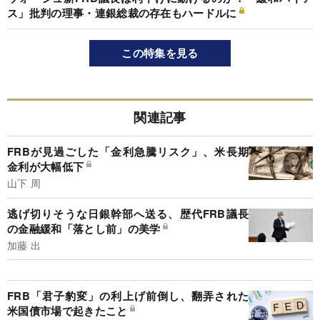
ス」批判の理事・連銀総裁の存在もハードルに
この特集を見る
関連記事
FRBが見過ごした「金利急騰リスク」、米長期
金利が大幅低下
山下 周
逃げ切りそうな日銀幹部へ送る、歴代FRB議長
の金融緩和「落とし前」の美学
加藤 出
FRB「君子豹変」の利上げ前倒し、翻弄された
米国債市場で起きたこと