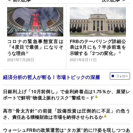
コロナの緊急事態宣言は
FRBのテーパリング詳細公
「4度目で最後」になりそ
表は9月にも？半歩前進を
うな理由
示唆する「2つの変化」
2021年7月28日
2021年8月11日
経済分析の哲人が斬る！市場トピックの深層
フォロー
日銀利上げ「10月前倒し」で金利終着点は1.75％か、展望レ
ポートで鮮明“物価上振れリスク”警戒モ－ド
高市“骨太方針”の前提「設備投資は圧倒的に不足」の危う
さ、責任ある積極財政は市場を納得させられるか
ウォーシュFRBの政策運営は“タカ派”的に!?姿を現しつつあ