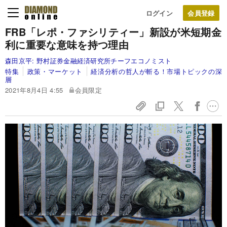
ログイン
FRB「レポ・ファシリティー」新設が米短期金
利に重要な意味を持つ理由
森田京平:
野村証券金融経済研究所チーフエコノミスト
特集
政策・マーケット
経済分析の哲人が斬る！市場トピックの深
層
2021年8月4日 4:55
会員限定