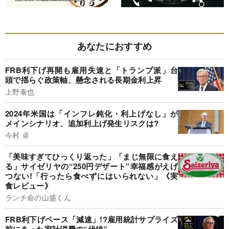
あなたにおすすめ
FRB利下げ再開も雇用失速と「トランプ派」台
頭で揺らぐ政策軸、懸念される長期金利上昇
上野泰也
2024年米国は「インフレ鈍化・利上げなし」が
メインシナリオ、追加利上げ発生リスクは?
今村 卓
「美味すぎてひっくり返った」「まじ無限に食え
る」サイゼリヤの“250円デザート”幸福感がえげ
つない!「行ったら食べずにはいられない」《実
食レビュー》
ランチ命の山盛くん
FRB利下げペース「減速」!?雇用統計サプライズ
前にあった家計消費の“伏線”