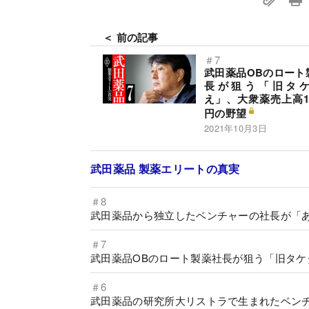
＜ 前の記事
＃7
武田薬品OBのロート
長が狙う「旧タ
え」、大衆薬売上高10
円の野望
2021年10月3日
武田薬品 製薬エリートの真実
＃8
武田薬品から独立したベンチャーの社長が「
＃7
武田薬品OBのロート製薬社長が狙う「旧タケ
＃6
武田薬品の研究所大リストラで生まれたベン