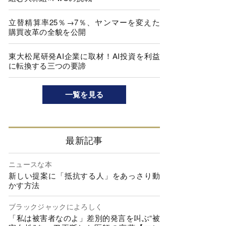
立替精算率25％→7％、ヤンマーを変えた
購買改革の全貌を公開
東大松尾研発AI企業に取材！AI投資を利益
に転換する三つの要諦
一覧を見る
最新記事
ニュースな本
新しい提案に「抵抗する人」をあっさり動
かす方法
ブラックジャックによろしく
「私は被害者なのよ」差別的発言を叫ぶ“被