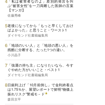
「私は被害者なのよ」差別的発言を叫
ぶ“被害女性”を一刀両断した医師の言葉
【マンガ】
佐藤秀峰
老後になってから「もっと早くしておけ
ばよかった」と思うこと・ワースト1
ダイヤモンド社書籍編集局
「地頭のいい人」と「地頭の悪い人」を
残酷に分断する、たった1つの違い。
小川晶子
「強運の持ち主」になりたいなら、今す
ぐやめた方がいいこと・ベスト1
ダイヤモンド社書籍編集局
日銀利上げ「10月前倒し」で金利終着点
は1.75％か、展望レポートで鮮明“物価上
振れリスク”警戒モ－ド
森田京平