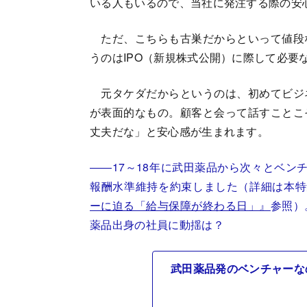
いる人もいるので、当社に発注する際の安
ただ、こちらも古巣だからといって値段
うのはIPO（新規株式公開）に際して必要
元タケダだからというのは、初めてビジ
が表面的なもの。顧客と会って話すことこ
丈夫だな」と安心感が生まれます。
――17～18年に武田薬品から次々とベン
報酬水準維持を約束しました（詳細は本特
ーに迫る「給与保障が終わる日」』
参照）
薬品出身の社員に動揺は？
武田薬品発のベンチャーな