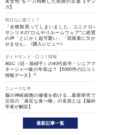
害女性”を一刀両断した医師の言葉【マン
ガ】
明日なに着てく？
「全種類買ってしまいました」ユニクロ×
サンリオの“ひんやりルームウェア”に絶賛
の声「とにかく超可愛い」「部屋着に欠か
せません」《購入レビュー》
ダイヤモンド・口コミ情報
AGC（旧・旭硝子）の40代前半・シニアマ
ネージャー級の年収は？【5000件の口コミ
情報データ】
ニュースな本
脳の神経細胞の修復を助ける…最新研究で
注目の「身近な食べ物」の名前とは【脳科
学者が解説】
最新記事一覧