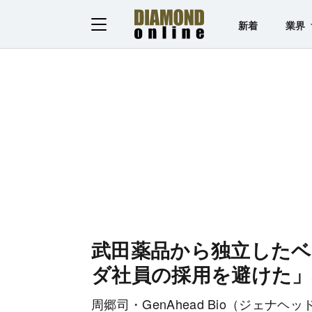
新着
業界
武田薬品から独立した
ダ社員の採用を避けた」
周郷司・GenAhead Bio（ジェナ