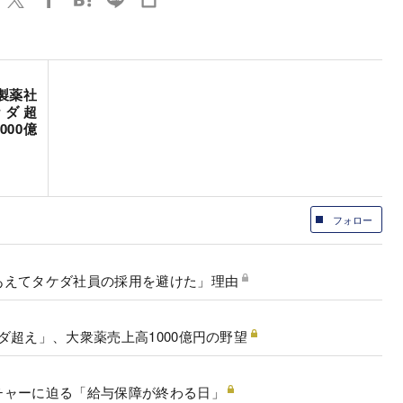
製薬社
ケダ超
00億
フォロー
あえてタケダ社員の採用を避けた」理由
ダ超え」、大衆薬売上高1000億円の野望
チャーに迫る「給与保障が終わる日」