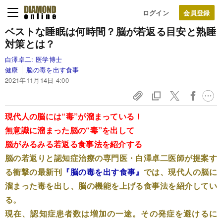
ログイン
ベストな睡眠は何時間？
脳が若返る目安と
熟睡
対策とは？
白澤卓二:
医学博士
健康
脳の毒を出す食事
2021年11月14日 4:00
現代人の脳には“毒”が溜まっている！
無意識に溜まった脳の“毒”を出して
脳がみるみる若返る食事法を紹介する
脳の若返りと認知症治療の専門医・白澤卓二医師が提案す
る衝撃の最新刊
『脳の毒を出す食事』
では、現代人の脳に
溜まった毒を出し、脳の機能を上げる食事法を紹介してい
る。
現在、認知症患者数は増加の一途。その発症を避けるに