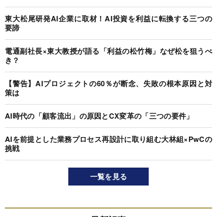
東大松尾研発AI企業に取材！AI投資を利益に転換する三つの
要諦
電通副社長×東大教授が語る「利益の松竹梅」なぜ松を狙うべ
き？
【警告】AIプロジェクトの60％が断念、失敗の根本原因と対
策は
AI時代の「顧客流出」の原因とCX変革の「三つの要件」
AIを前提とした業務プロセス再設計に取り組む大林組×PwCの
挑戦
一覧を見る