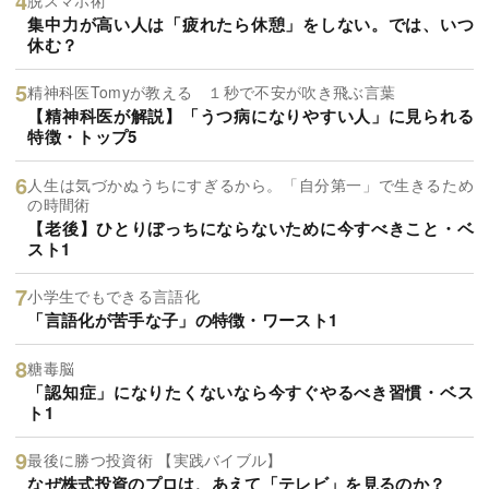
集中力が高い人は「疲れたら休憩」をしない。では、いつ
休む？
精神科医Tomyが教える １秒で不安が吹き飛ぶ言葉
【精神科医が解説】「うつ病になりやすい人」に見られる
特徴・トップ5
人生は気づかぬうちにすぎるから。「自分第一」で生きるため
の時間術
【老後】ひとりぼっちにならないために今すべきこと・ベ
スト1
小学生でもできる言語化
「言語化が苦手な子」の特徴・ワースト1
糖毒脳
「認知症」になりたくないなら今すぐやるべき習慣・ベス
ト1
最後に勝つ投資術 【実践バイブル】
なぜ株式投資のプロは、あえて「テレビ」を見るのか？