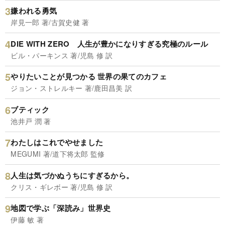
嫌われる勇気
岸見一郎 著/古賀史健 著
DIE WITH ZERO 人生が豊かになりすぎる究極のルール
ビル・パーキンス 著/児島 修 訳
やりたいことが見つかる 世界の果てのカフェ
ジョン・ストレルキー 著/鹿田昌美 訳
ブティック
池井戸 潤 著
わたしはこれでやせました
MEGUMI 著/道下将太郎 監修
人生は気づかぬうちにすぎるから。
クリス・ギレボー 著/児島 修 訳
地図で学ぶ「深読み」世界史
伊藤 敏 著