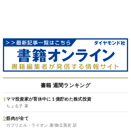
書籍 週間ランキング
ママ投資家が育休中に１億貯めた株式投資
ちょる子 著
筋肉が全て
ガブリエル・ライオン 著/御立英史 訳