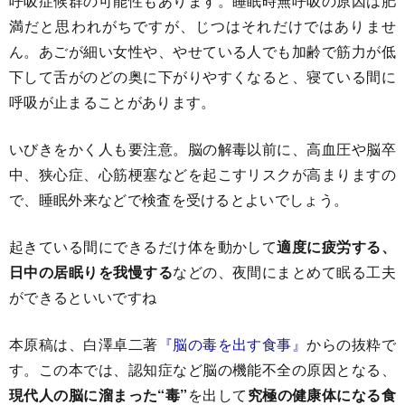
呼吸症候群の可能性もあります。睡眠時無呼吸の原因は肥
満だと思われがちですが、じつはそれだけではありませ
ん。あごが細い女性や、やせている人でも加齢で筋力が低
下して舌がのどの奥に下がりやすくなると、寝ている間に
呼吸が止まることがあります。
いびきをかく人も要注意。脳の解毒以前に、高血圧や脳卒
中、狭心症、心筋梗塞などを起こすリスクが高まりますの
で、睡眠外来などで検査を受けるとよいでしょう。
起きている間にできるだけ体を動かして
適度に疲労する、
日中の居眠りを我慢する
などの、夜間にまとめて眠る工夫
ができるといいですね
本原稿は、白澤卓二著
『脳の毒を出す食事』
からの抜粋で
す。この本では、認知症など脳の機能不全の原因となる、
現代人の脳に溜まった“毒”
を出して
究極の健康体になる食