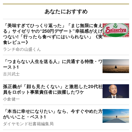
あなたにおすすめ
「美味すぎてひっくり返った」「まじ無限に食え
る」サイゼリヤの“250円デザート”幸福感がえげ
つない!「行ったら食べずにはいられない」《実
食レビュー》
ランチ命の山盛くん
「つまらない人生を送る人」に共通する特徴・ワ
ースト1
古川武士
孫正義が「顔も見たくない」と激怒した20代社
員をロボット事業責任者に抜擢したワケ
小倉健一
「本当に幸せになりたい」なら、今すぐやめた方
がいいこと・ベスト1
ダイヤモンド社書籍編集局