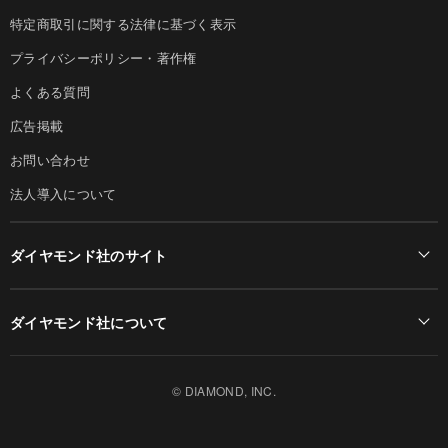
特定商取引に関する法律に基づく表示
プライバシーポリシー・著作権
よくある質問
広告掲載
お問い合わせ
法人導入について
ダイヤモンド社のサイト
Diamond Online(English)
ダイヤモンド社について
週刊ダイヤモンド
ダイヤモンド社TOP
DIAMONDハーバード・ビジネス・レビュー
© DIAMOND, INC.
会社概要
ダイヤモンドZAi（デジタル版）
採用情報
書籍オンライン