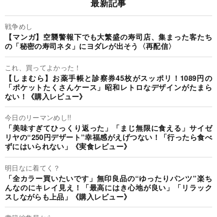
最新記事
戦争めし
【マンガ】空襲警報下でも大繁盛の寿司店、集まった客たち
の「秘密の寿司ネタ」にヨダレが出そう〈再配信〉
これ、買ってよかった！
【しまむら】お薬手帳と診察券45枚がスッポリ！1089円の
「ポケットたくさんケース」昭和レトロなデザインがたまら
ない！《購入レビュー》
今日のリーマンめし!!
「美味すぎてひっくり返った」「まじ無限に食える」サイゼ
リヤの“250円デザート”幸福感がえげつない！「行ったら食べ
ずにはいられない」《実食レビュー》
明日なに着てく？
「全カラー買いたいです」無印良品の“ゆったりパンツ”楽ち
んなのにキレイ見え！「最高にはき心地が良い」「リラック
スしながらも上品」《購入レビュー》