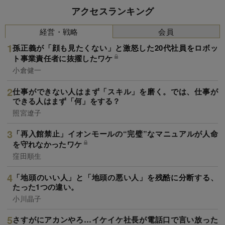
アクセスランキング
経営・戦略
会員
孫正義が「顔も見たくない」と激怒した20代社員をロボッ
ト事業責任者に抜擢したワケ
小倉健一
仕事ができない人はまず「スキル」を磨く。では、仕事が
できる人はまず「何」をする？
照宮遼子
「再入館禁止」イオンモールの“完璧”なマニュアルが人命
を守れなかったワケ
窪田順生
「地頭のいい人」と「地頭の悪い人」を残酷に分断する、
たった1つの違い。
小川晶子
さすがにアカンやろ…イケイケ社長が電話口で言い放った