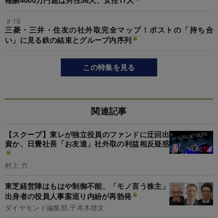
報酬4000万円超は男性36人、女性17人
＃18
三菱・三井・住友の社外取完全マップ！ポストの「持ち合
い」に見る鉄の結束とグループ内序列
この特集を見る
関連記事
【スクープ】東レが独立役員のファンドに迂回出
資か、日覺社長「お友達」社外取の利益相反疑惑
村上 力
東芝経営陣はもはや制御不能、「モノ言う株主」
出身者の役員人事案巡り内紛が再勃発
ダイヤモンド編集部,千本木啓文