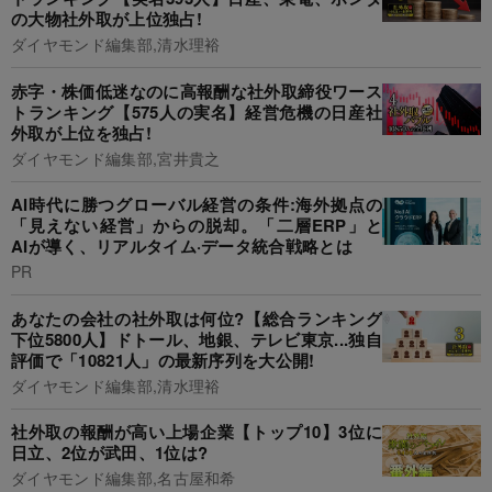
の大物社外取が上位独占!
ダイヤモンド編集部,清水理裕
赤字・株価低迷なのに高報酬な社外取締役ワース
トランキング【575人の実名】経営危機の日産社
外取が上位を独占!
ダイヤモンド編集部,宮井貴之
AI時代に勝つグローバル経営の条件:海外拠点の
「見えない経営」からの脱却。「二層ERP」と
AIが導く、リアルタイム·データ統合戦略とは
PR
あなたの会社の社外取は何位?【総合ランキング
下位5800人】ドトール、地銀、テレビ東京...独自
評価で「10821人」の最新序列を大公開!
ダイヤモンド編集部,清水理裕
社外取の報酬が高い上場企業【トップ10】3位に
日立、2位が武田、1位は?
ダイヤモンド編集部,名古屋和希