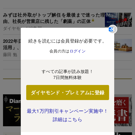
みずほ社外取がトップ解任を最後まで迷った理
由、社長が営業店に残した「劇薬」の正体
ダイヤモンド編集部
続きを読むには会員登録が必要です。
2022年日本株復活の鍵はプロ経営者の「社外取
活用」、企業統治の世界の潮流に遅れるな
会員の方は
ログイン
藤田 勉
すべての記事が読み放題！
7日間無料体験
特集
ダイヤモンド・プレミアムに登録
最大1万円割引キャンペーン実施中！
詳細はこちら