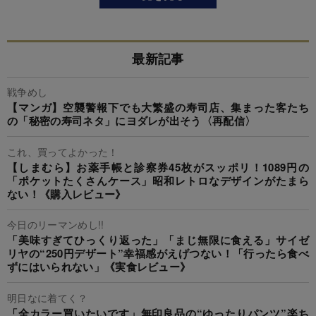
最新記事
戦争めし
【マンガ】空襲警報下でも大繁盛の寿司店、集まった客たち
の「秘密の寿司ネタ」にヨダレが出そう〈再配信〉
これ、買ってよかった！
【しまむら】お薬手帳と診察券45枚がスッポリ！1089円の
「ポケットたくさんケース」昭和レトロなデザインがたまら
ない！《購入レビュー》
今日のリーマンめし!!
「美味すぎてひっくり返った」「まじ無限に食える」サイゼ
リヤの“250円デザート”幸福感がえげつない！「行ったら食べ
ずにはいられない」《実食レビュー》
明日なに着てく？
「全カラー買いたいです」無印良品の“ゆったりパンツ”楽ち