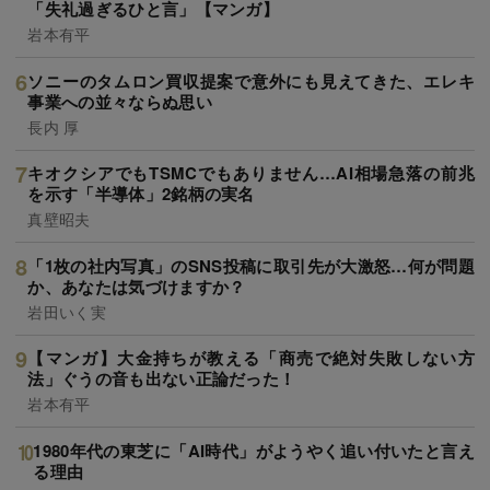
「失礼過ぎるひと言」【マンガ】
岩本有平
ソニーのタムロン買収提案で意外にも見えてきた、エレキ
事業への並々ならぬ思い
長内 厚
キオクシアでもTSMCでもありません…AI相場急落の前兆
を示す「半導体」2銘柄の実名
真壁昭夫
「1枚の社内写真」のSNS投稿に取引先が大激怒…何が問題
か、あなたは気づけますか？
岩田いく実
【マンガ】大金持ちが教える「商売で絶対失敗しない方
法」ぐうの音も出ない正論だった！
岩本有平
1980年代の東芝に「AI時代」がようやく追い付いたと言え
る理由