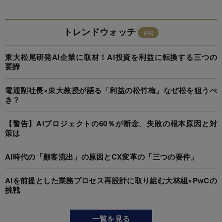
トレンドウォッチ
東大松尾研発AI企業に取材！AI投資を利益に転換する三つの
要諦
電通副社長×東大教授が語る「利益の松竹梅」なぜ松を狙うべ
き？
【警告】AIプロジェクトの60％が断念、失敗の根本原因と対
策は
AI時代の「顧客流出」の原因とCX変革の「三つの要件」
AIを前提とした業務プロセス再設計に取り組む大林組×PwCの
挑戦
一覧を見る