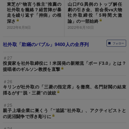
東芝が“物言う株主”推薦の
山口FG異例のトップ解任
社外取を籠絡？経営陣が暴
劇の引き金、前会長vs大物
走を繰り返す「持病」の根
社外取締役「5時間大激
深さ
論」の一部始終
2022年6月9日
2022年6月10日
社外取「欺瞞のバブル」9400人の全序列
フォロー
＃27
投資家を社外取締役に！米国発の新潮流「ボード3.0」とは？
提唱者のギルソン教授を直撃
＃26
キリンが社外取の「三菱の指定席」を撤廃、名門財閥の結束
揺るがす“脱・三菱”の波紋
＃25
親子上場企業に巣くう「“追認”社外取」、アクティビストと
の泥沼闘争で浮き彫りに
＃24