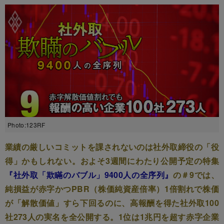
Photo:123RF
業績の厳しいコミットを課されないのは社外取締役の「役
得」かもしれない。およそ3週間にわたり公開予定の特集
『社外取「欺瞞のバブル」9400人の全序列』
の＃9では、
純損益が赤字かつPBR（株価純資産倍率）1倍割れで株価
が「解散価値」すら下回るのに、高報酬を得た社外取100
社273人の実名を全公開する。1位は1兆円を超す赤字企業