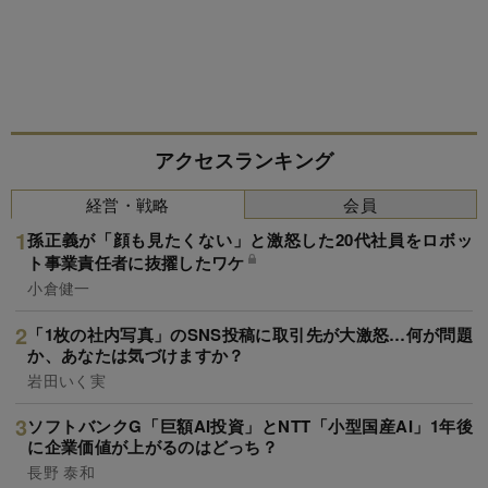
アクセスランキング
経営・戦略
会員
孫正義が「顔も見たくない」と激怒した20代社員をロボッ
ト事業責任者に抜擢したワケ
小倉健一
「1枚の社内写真」のSNS投稿に取引先が大激怒…何が問題
か、あなたは気づけますか？
岩田いく実
ソフトバンクG「巨額AI投資」とNTT「小型国産AI」1年後
に企業価値が上がるのはどっち？
長野 泰和