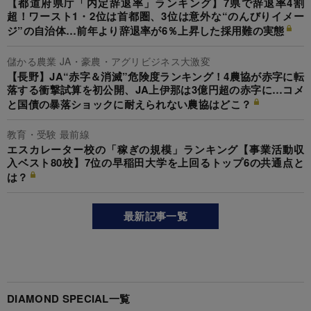
【都道府県庁「内定辞退率」ランキング】7県で辞退率4割
超！ワースト1・2位は首都圏、3位は意外な“のんびりイメー
ジ”の自治体…前年より辞退率が6％上昇した採用難の実態
儲かる農業 JA・豪農・アグリビジネス大激変
【長野】JA“赤字＆消滅”危険度ランキング！4農協が赤字に転
落する衝撃試算を初公開、JA上伊那は3億円超の赤字に…コメ
と国債の暴落ショックに耐えられない農協はどこ？
教育・受験 最前線
エスカレーター校の「稼ぎの規模」ランキング【事業活動収
入ベスト80校】7位の早稲田大学を上回るトップ6の共通点と
は？
最新記事一覧
DIAMOND SPECIAL一覧