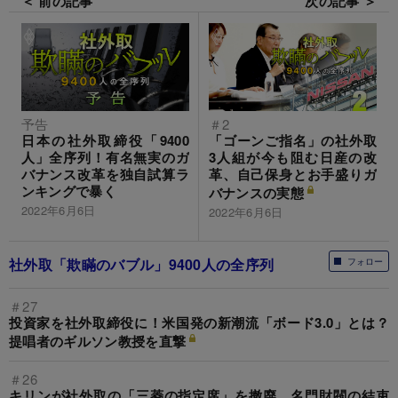
＜ 前の記事
次の記事 ＞
予告
＃2
日本の社外取締役「9400
「ゴーンご指名」の社外取
人」全序列！有名無実のガ
3人組が今も阻む日産の改
バナンス改革を独自試算ラ
革、自己保身とお手盛りガ
ンキングで暴く
バナンスの実態
2022年6月6日
2022年6月6日
社外取「欺瞞のバブル」9400人の全序列
フォロー
＃27
投資家を社外取締役に！米国発の新潮流「ボード3.0」とは？
提唱者のギルソン教授を直撃
＃26
キリンが社外取の「三菱の指定席」を撤廃、名門財閥の結束