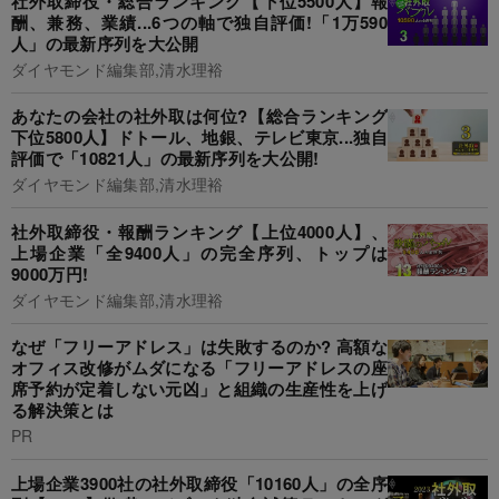
社外取締役・総合ランキング【下位5500人】報
酬、兼務、業績...6つの軸で独自評価!「1万590
人」の最新序列を大公開
ダイヤモンド編集部,清水理裕
あなたの会社の社外取は何位?【総合ランキング
下位5800人】ドトール、地銀、テレビ東京...独自
評価で「10821人」の最新序列を大公開!
ダイヤモンド編集部,清水理裕
社外取締役・報酬ランキング【上位4000人】、
上場企業「全9400人」の完全序列、トップは
9000万円!
ダイヤモンド編集部,清水理裕
なぜ「フリーアドレス」は失敗するのか? 高額な
オフィス改修がムダになる「フリーアドレスの座
席予約が定着しない元凶」と組織の生産性を上げ
る解決策とは
PR
上場企業3900社の社外取締役「10160人」の全序