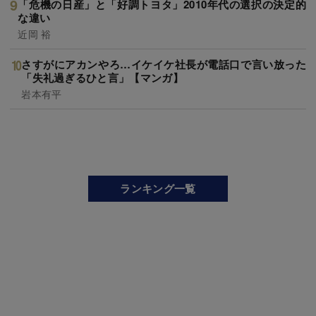
「危機の日産」と「好調トヨタ」2010年代の選択の決定的
な違い
近岡 裕
さすがにアカンやろ…イケイケ社長が電話口で言い放った
「失礼過ぎるひと言」【マンガ】
岩本有平
ランキング一覧