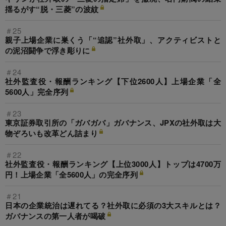
揺るがす“脱・三菱”の波紋
＃25
親子上場企業に巣くう「“追認”社外取」、アクティビストと
の泥沼闘争で浮き彫りに
＃24
社外監査役・報酬ランキング【下位2600人】上場企業「全
5600人」完全序列
＃23
東京証券取引所の「ガバガバ」ガバナンス、JPXの社外取は大
物ぞろいも改革どん詰まり
＃22
社外監査役・報酬ランキング【上位3000人】トップは4700万
円！上場企業「全5600人」の完全序列
＃21
日本の企業統治は遅れてる？社外取に必須の3大スキルとは？
ガバナンスの第一人者が喝破