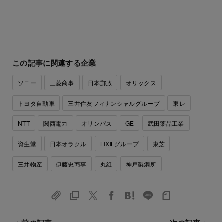
この記事に関連する企業
ソニー
三菱商事
日本郵政
オリックス
トヨタ自動車
三井住友フィナンシャルグループ
東レ
NTT
関西電力
オリンパス
GE
武田薬品工業
資生堂
日本オラクル
LIXILグループ
東芝
三井物産
伊藤忠商事
丸紅
神戸製鋼所