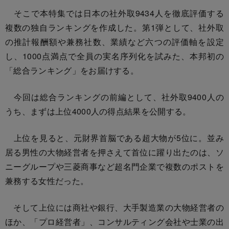
そこで本特集では日本の社外取9434人を徹底評価する
複数の独自ランキングを作成した。第1弾として、社外取
の推計報酬額や兼務社数、業績など六つの評価軸を設定
し、1000点満点で全員の実名序列化を試みた、本邦初の
「総合ランキング」をお届けする。
今回は総合ランキングの前編として、社外取9400人の
うち、まずは上位4000人の得点結果を公開する。
上位を見ると、元財界首脳である超大物が5位に。並み
居る男性の大物経営者を押さえて首位に躍り出たのは、ソ
ニーグループや三菱商事など超名門企業で複数のポストを
兼務する女性だった。
そして上位には商社や銀行、大手製造業の大物経営者の
ほか、「プロ経営者」、コンサルティング会社や士業の出