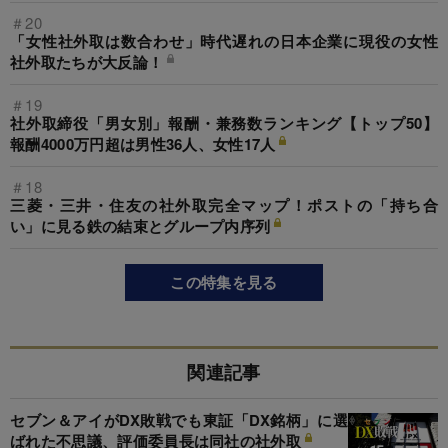
＃20
「女性社外取は数合わせ」時代遅れの日本企業に現役の女性
社外取たちが大反論！
＃19
社外取締役「男女別」報酬・兼務数ランキング【トップ50】
報酬4000万円超は男性36人、女性17人
＃18
三菱・三井・住友の社外取完全マップ！ポストの「持ち合
い」に見る鉄の結束とグループ内序列
この特集を見る
関連記事
セブン＆アイがDX敗戦でも東証「DX銘柄」に選
ばれた不思議、評価委員長は同社の社外取