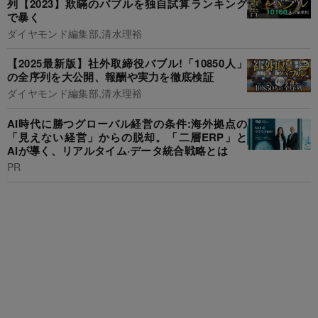
列【2023】欺瞞のバブルを独自試算ランキング
で暴く
ダイヤモンド編集部,清水理裕
【2025最新版】社外取締役バブル!「10850人」
の全序列を大公開、報酬や実力を徹底検証
ダイヤモンド編集部,清水理裕
AI時代に勝つグローバル経営の条件:海外拠点の
「見えない経営」からの脱却。「二層ERP」と
AIが導く、リアルタイム·データ統合戦略とは
PR