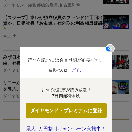
ダイヤモンド編集部編集委員,名古屋和希
【スクープ】東レが独立役員のファンドに迂回出
資か、日覺社長「お友達」社外取の利益相反疑惑
村上 力
みずほ社外取がトップ解任を最後まで迷った理
続きを読むには会員登録が必要です。
由、社長が営業店に残した「劇薬」の正体
会員の方は
ログイン
ダイヤモンド編集部
リコーが「管理職から転落」させる衝撃スキーム
を導入、新・人事制度の内部資料で判明
すべての記事が読み放題！
ダイヤモンド編集部,土本匡孝
7日間無料体験
ダイヤモンド・プレミアムに登録
特集
最大1万円割引キャンペーン実施中！