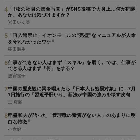
「1枚の社員の集合写真」がSNS投稿で大炎上…何が問題
か、あなたは気づけますか？
岩田いく実
「再入館禁止」イオンモールの“完璧”なマニュアルが人命
を守れなかったワケ
窪田順生
仕事ができない人はまず「スキル」を磨く。では、仕事が
できる人はまず「何」をする？
照宮遼子
中国の歴史観に異を唱えたら「日本人も処罰対象」に…7月
1日施行の「習近平肝いり」新法が中国の強みを壊す皮肉
王 彦麟
稲盛和夫が語った「管理職の素質がない人」のあまりに明
白な特徴
小倉健一