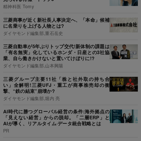
精神科医 Tomy
三菱商事が近く新社長人事決定へ、「本命」候補
に名乗りを上げる人物とは?
ダイヤモンド編集部,重石岳史
三菱自動車が5年ぶりトップ交代!新体制の課題は
「有名無実」化しているホンダ・日産との3社協
業、自ら働きかけないと置いてけぼりに!?
ダイヤモンド編集部,山本興陽
三菱グループ主要11社「株と社外取の持ち合
い」全解明!三菱UFJ・重工が商事株売却の衝
撃、“鉄の結束”崩壊か?
ダイヤモンド編集部,堀内 亮
AI時代に勝つグローバル経営の条件:海外拠点の
「見えない経営」からの脱却。「二層ERP」と
AIが導く、リアルタイム·データ統合戦略とは
PR