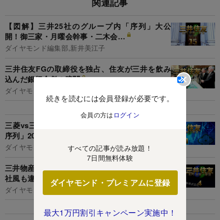
関連記事
【図解】三井25社のグループ内「序列」大公
開！御三家・月曜会幹事・二木会…
ダイヤモンド編集部,新井美江子
三井住友FGの取締役を独占、住友が三井を飲み
込んだ銀行合併の暗闘
ダイヤモンド編集部,重石岳史
続きを読むには会員登録が必要です。
会員の方は
ログイン
三菱vs三井vs住友、財閥グループ企業の「最新
序列」20年分のデータで徹底分析
ダイヤモンド編集部,田上貴大
すべての記事が読み放題！
7日間無料体験
三井物産と住友商事「合併説」の真実味、出自も
社風も違いすぎる業界3位と4位の微妙な関係
ダイヤモンド・プレミアムに登録
ダイヤモンド編集部,重石岳史
最大1万円割引キャンペーン実施中！