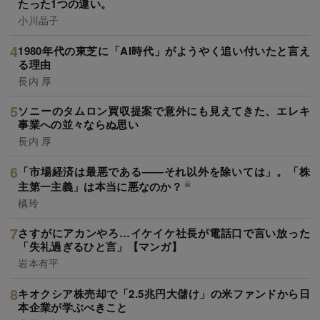
たった1つの違い。
小川晶子
1980年代の東芝に「AI時代」がようやく追い付いたと言え
る理由
長内 厚
ソニーのタムロン買収提案で意外にも見えてきた、エレキ
事業への並々ならぬ思い
長内 厚
「市場経済は最悪である――それ以外を除いては」。「株
主第一主義」は本当に悪なのか？
橘玲
さすがにアカンやろ…イケイケ社長が電話口で言い放った
「失礼過ぎるひと言」【マンガ】
岩本有平
キオクシア株売却で「2.5兆円大儲け」の米ファンドから日
本企業が学ぶべきこと