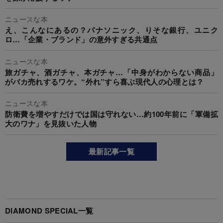
ニュースな本
え、こんなにあるの？パナソニック、りそな銀行、ユニク
ロ…「企業・ブランド」の意外すぎる共通点
ニュースな本
旅ガチャ、酒ガチャ、本ガチャ…「中身がわからない商品」
がバカ売れするワケ。“外れ”すら喜ぶ現代人の心理とは？
ニュースな本
防衛費を増やすだけでは国は守れない…約100年前に「軍備拡
大のワナ」を見抜いた人物
最新記事一覧
DIAMOND SPECIAL一覧