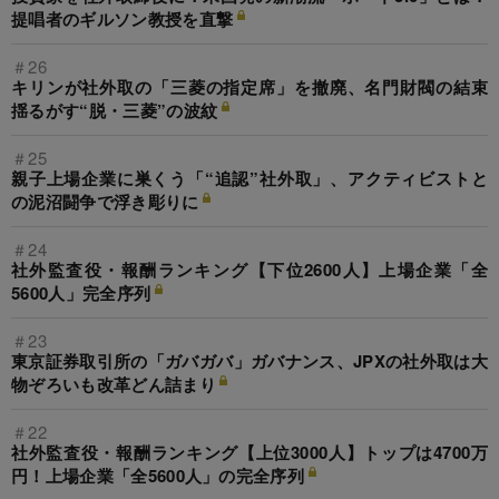
提唱者のギルソン教授を直撃
＃26
キリンが社外取の「三菱の指定席」を撤廃、名門財閥の結束
揺るがす“脱・三菱”の波紋
＃25
親子上場企業に巣くう「“追認”社外取」、アクティビストと
の泥沼闘争で浮き彫りに
＃24
社外監査役・報酬ランキング【下位2600人】上場企業「全
5600人」完全序列
＃23
東京証券取引所の「ガバガバ」ガバナンス、JPXの社外取は大
物ぞろいも改革どん詰まり
＃22
社外監査役・報酬ランキング【上位3000人】トップは4700万
円！上場企業「全5600人」の完全序列