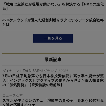
「戦略は立派だが現場が動かない」を解決する【PMOの進化
系】
JVCケンウッドが選んだ経営判断をラクにするデータ統合戦略
とは
一覧を見る
最新記事
ダイヤモンドZAi NISA投信グランプリ2026
7月の日経平均急落でも日本株投資信託に高水準の資金が流
入！インデックスとアクティブの動きから見えた個人投資家
の「強気姿勢」【投資信託の最前線】
ニュースな本
スマホが使えないので…「演歌界の貴公子」を追う90代祖母
を孫が応援するワケ