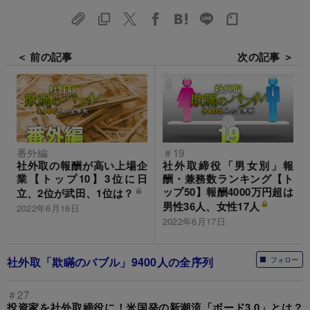
＜ 前の記事
次の記事 ＞
番外編
＃19
社外取の報酬が高い上場企
社外取締役「男女別」報
業【トップ10】3位に日
酬・兼務数ランキング【ト
ップ50】報酬4000万円超は
立、2位が武田、1位は？
男性36人、女性17人
2022年6月16日
2022年6月17日
社外取「欺瞞のバブル」9400人の全序列
フォロー
＃27
投資家を社外取締役に！米国発の新潮流「ボード3.0」とは？