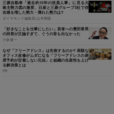
三菱自動車「過去約10年の役員人事」に見る大
株主勢力図の激変、日産と三菱グループ3社で存
在感を増した勢力・薄れた勢力は?
ダイヤモンド編集部,山本興陽
「好きなことを仕事にしたい」若者への豊田章男
の回答が正論すぎて、ぐうの音も出なかった
小倉健一
なぜ「フリーアドレス」は失敗するのか? 高額な
オフィス改修がムダになる「フリーアドレスの座
席予約が定着しない元凶」と組織の生産性を上げ
る解決策とは
PR