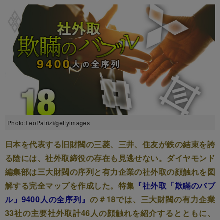
Photo:LeoPatrizi/gettyimages
日本を代表する旧財閥の三菱、三井、住友が鉄の結束を誇
る陰には、社外取締役の存在も見逃せない。ダイヤモンド
編集部は三大財閥の序列と有力企業の社外取の顔触れを図
解する完全マップを作成した。特集
『社外取「欺瞞のバブ
ル」9400人の全序列』
の＃18では、三大財閥の有力企業
33社の主要社外取計46人の顔触れを紹介するとともに、