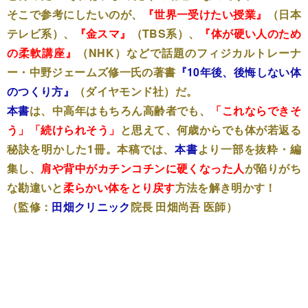
そこで参考にしたいのが、
『世界一受けたい授業』
（日本
テレビ系）、
『金スマ』
（TBS系）、
『体が硬い人のため
の柔軟講座』
（NHK）などで話題のフィジカルトレーナ
ー・中野ジェームズ修一氏の著書
『10年後、後悔しない体
のつくり方』
（ダイヤモンド社）だ。
本書
は、中高年はもちろん高齢者でも、
「これならできそ
う」「続けられそう」
と思えて、何歳からでも体が若返る
秘訣を明かした1冊。本稿では、
本書
より一部を抜粋・編
集し、
肩や背中がカチンコチンに硬くなった人
が陥りがち
な勘違いと
柔らかい体をとり戻す
方法を解き明かす！
（監修：
田畑クリニック
院長 田畑尚吾 医師）