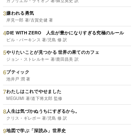
ガブリエル・ライオン 著/御立英史 訳
嫌われる勇気
岸見一郎 著/古賀史健 著
DIE WITH ZERO 人生が豊かになりすぎる究極のルール
ビル・パーキンス 著/児島 修 訳
やりたいことが見つかる 世界の果てのカフェ
ジョン・ストレルキー 著/鹿田昌美 訳
ブティック
池井戸 潤 著
わたしはこれでやせました
MEGUMI 著/道下将太郎 監修
人生は気づかぬうちにすぎるから。
クリス・ギレボー 著/児島 修 訳
地図で学ぶ「深読み」世界史