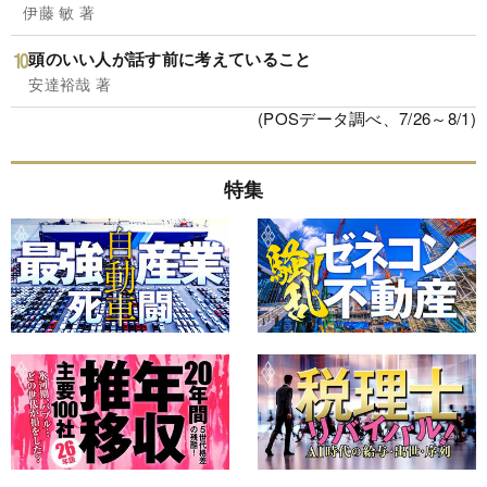
伊藤 敏 著
頭のいい人が話す前に考えていること
安達裕哉 著
(POSデータ調べ、7/26～8/1)
特集