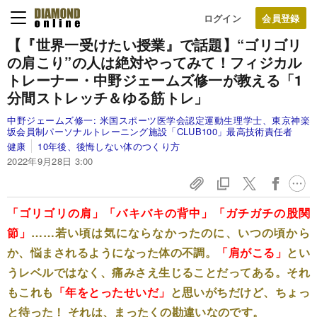
ログイン
【『世界一受けたい授業』で話題】
“ゴリゴリ
の肩こり”の人は絶対やってみて！
フィジカル
トレーナー・中野ジェームズ修一が教える
「1
分間ストレッチ＆ゆる筋トレ」
中野ジェームズ修一:
米国スポーツ医学会認定運動生理学士、東京神楽
坂会員制パーソナルトレーニング施設「CLUB100」最高技術責任者
健康
10年後、後悔しない体のつくり方
2022年9月28日 3:00
「ゴリゴリの肩」「バキバキの背中」「ガチガチの股関
節」
……若い頃は気にならなかったのに、いつの頃から
か、悩まされるようになった体の不調。
「肩がこる」
とい
うレベルではなく、痛みさえ生じることだってある。それ
もこれも
「年をとったせいだ」
と思いがちだけど、ちょっ
と待った！ それは、まったくの勘違いなのです。