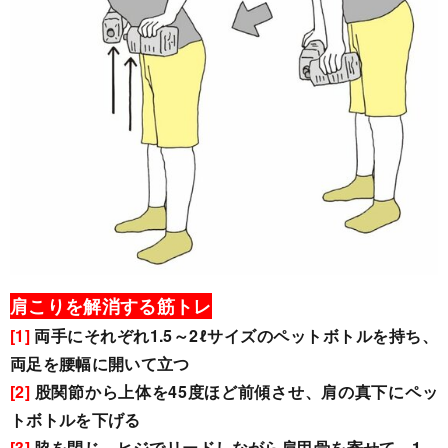
肩こりを解消する筋トレ
[1]
両手にそれぞれ1.5～2ℓサイズのペットボトルを持ち、
両足を腰幅に開いて立つ
[2]
股関節から上体を45度ほど前傾させ、肩の真下にペッ
トボトルを下げる
[3]
脇を閉じ、ヒジでリードしながら肩甲骨を寄せて、1、