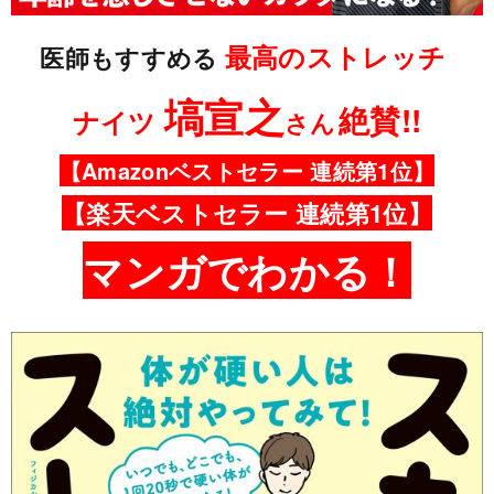
最高のストレッチ
医師もすすめる
塙宣之
絶賛!!
ナイツ
さん
【Amazonベストセラー 連続第1位】
【楽天ベストセラー 連続第1位】
マンガでわかる！