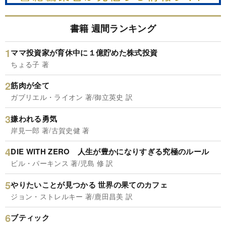
書籍 週間ランキング
ママ投資家が育休中に１億貯めた株式投資
ちょる子 著
筋肉が全て
ガブリエル・ライオン 著/御立英史 訳
嫌われる勇気
岸見一郎 著/古賀史健 著
DIE WITH ZERO 人生が豊かになりすぎる究極のルール
ビル・パーキンス 著/児島 修 訳
やりたいことが見つかる 世界の果てのカフェ
ジョン・ストレルキー 著/鹿田昌美 訳
ブティック