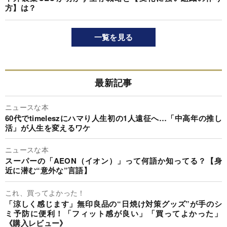
方】は？
一覧を見る
最新記事
ニュースな本
60代でtimeleszにハマり人生初の1人遠征へ…「中高年の推し
活」が人生を変えるワケ
ニュースな本
スーパーの「AEON（イオン）」って何語か知ってる？【身
近に潜む“意外な”言語】
これ、買ってよかった！
「涼しく感じます」無印良品の“日焼け対策グッズ”が手のシ
ミ予防に便利！「フィット感が良い」「買ってよかった」
《購入レビュー》