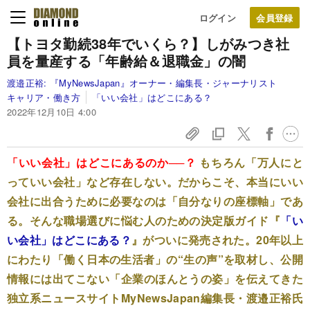
ログイン
【トヨタ勤続38年でいくら？】しがみつき社
員を量産する「年齢給＆退職金」の闇
渡邉正裕:
『MyNewsJapan』オーナー・編集長・ジャーナリスト
キャリア・働き方
「いい会社」はどこにある？
2022年12月10日 4:00
「いい会社」はどこにあるのか──？
もちろん「万人にと
っていい会社」など存在しない。だからこそ、本当にいい
会社に出合うために必要なのは「自分なりの座標軸」であ
る。そんな職場選びに悩む人のための決定版ガイド『
「い
い会社」はどこにある？
』がついに発売された。20年以上
にわたり「働く日本の生活者」の“生の声”を取材し、公開
情報には出てこない「企業のほんとうの姿」を伝えてきた
独立系ニュースサイトMyNewsJapan編集長・渡邉正裕氏