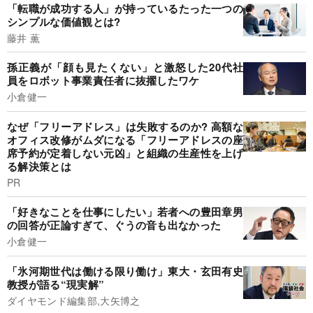
「転職が成功する人」が持っているたった一つの
シンプルな価値観とは?
藤井 薫
孫正義が「顔も見たくない」と激怒した20代社
員をロボット事業責任者に抜擢したワケ
小倉健一
なぜ「フリーアドレス」は失敗するのか? 高額な
オフィス改修がムダになる「フリーアドレスの座
席予約が定着しない元凶」と組織の生産性を上げ
る解決策とは
PR
「好きなことを仕事にしたい」若者への豊田章男
の回答が正論すぎて、ぐうの音も出なかった
小倉健一
「氷河期世代は働ける限り働け」東大・玄田有史
教授が語る“現実解”
ダイヤモンド編集部,大矢博之