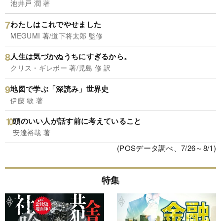
池井戸 潤 著
わたしはこれでやせました
MEGUMI 著/道下将太郎 監修
人生は気づかぬうちにすぎるから。
クリス・ギレボー 著/児島 修 訳
地図で学ぶ「深読み」世界史
伊藤 敏 著
頭のいい人が話す前に考えていること
安達裕哉 著
(POSデータ調べ、7/26～8/1)
特集