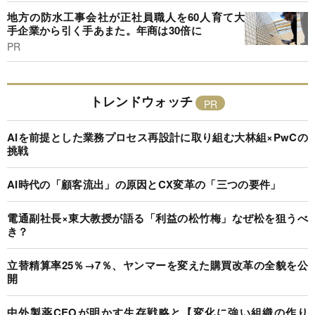
地方の防水工事会社が正社員職人を60人育て大
手企業から引く手あまた。年商は30倍に
PR
トレンドウォッチ
AIを前提とした業務プロセス再設計に取り組む大林組×PwCの
挑戦
AI時代の「顧客流出」の原因とCX変革の「三つの要件」
電通副社長×東大教授が語る「利益の松竹梅」なぜ松を狙うべ
き？
立替精算率25％→7％、ヤンマーを変えた購買改革の全貌を公
開
中外製薬CEOが明かす生存戦略と【変化に強い組織の作り