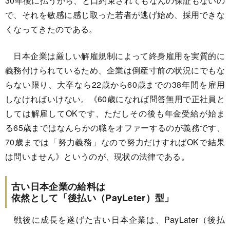
30年後に払うから、と口約束されてもなんの保証もないの
で、それを敏感に感じ取った若者が逃げ始め、採用できな
くなってきたのである。
日本企業は厳しい解雇規制によって終身雇用を実質的に
義務付けられているため、企業は倒産寸前の状況にでもな
らない限り、大卒なら22歳から60歳までの38年間を雇用
しなければいけない。《60歳になれば問答無用で正社員と
しては解雇してOKです、ただしその後も年金受給が始ま
る65歳まではなんらかの職をオファーするのが義務です、
70歳までは「努力義務」なので努力だけすればOKで結果
は問いません》というのが、現状の法律である。
古い日本企業の給料は
依然として「後払い（PayLeter）型」
戦後に成長を遂げた古い日本企業は、PayLater（後払