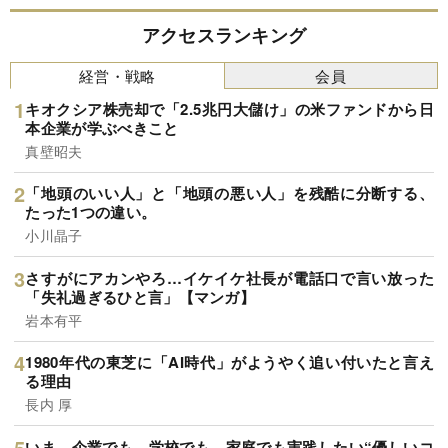
アクセスランキング
経営・戦略
会員
キオクシア株売却で「2.5兆円大儲け」の米ファンドから日
本企業が学ぶべきこと
真壁昭夫
「地頭のいい人」と「地頭の悪い人」を残酷に分断する、
たった1つの違い。
小川晶子
さすがにアカンやろ…イケイケ社長が電話口で言い放った
「失礼過ぎるひと言」【マンガ】
岩本有平
1980年代の東芝に「AI時代」がようやく追い付いたと言え
る理由
長内 厚
いま、企業でも、学校でも、家庭でも実践したい“優しいコ