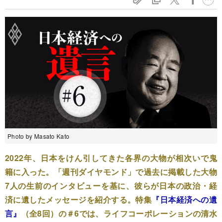
Photo by Masato Kato
2022年、日本をけん引してきた各界の大物が相次いで鬼
籍に入った。「週刊ダイヤモンド」で過去に掲載した大物
7人の生前のインタビューを基に、彼らが日本の政治・経
済に遺したメッセージを紹介する。特集
『日本経済への遺
言』
（全8回）の＃6では、ライフコーポレーションの清水