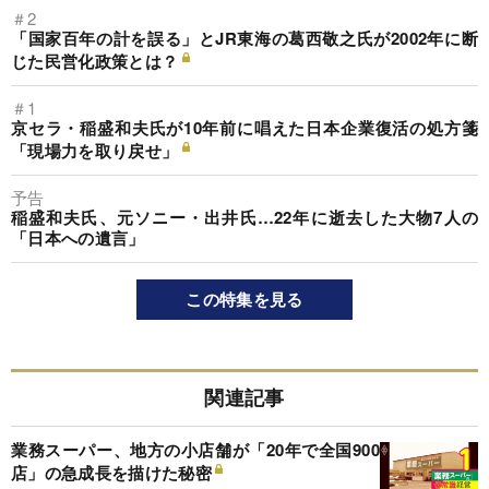
＃2
「国家百年の計を誤る」とJR東海の葛西敬之氏が2002年に断
じた民営化政策とは？
＃1
京セラ・稲盛和夫氏が10年前に唱えた日本企業復活の処方箋
「現場力を取り戻せ」
予告
稲盛和夫氏、元ソニー・出井氏…22年に逝去した大物7人の
「日本への遺言」
この特集を見る
関連記事
業務スーパー、地方の小店舗が「20年で全国900
店」の急成長を描けた秘密