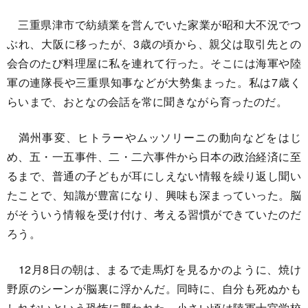
三重県津市で紡績業を営んでいた家業が昭和大不況でつ
ぶれ、大阪に移ったが、3歳の頃から、親父は取引先との
会合のたび料理屋に私を連れて行った。そこには海軍や陸
軍の連隊長や三重県知事などが大勢集まった。私は7歳く
らいまで、おとなの会話を常に聞きながら育ったのだ。
満州事変、ヒトラーやムッソリーニの動向などをはじ
め、五・一五事件、二・二六事件から日本の政治経済に至
るまで、普通の子どもが耳にしえない情報を繰り返し聞い
たことで、知識が豊富になり、興味も深まっていった。脳
がそういう情報を受け付け、考える習慣ができていたのだ
ろう。
12月8日の朝は、まるで走馬灯を見るかのように、焼け
野原のシーンが脳裏に浮かんだ。同時に、自分も死ぬかも
しれないという恐怖に襲われた。小さい頃は陸軍士官学校