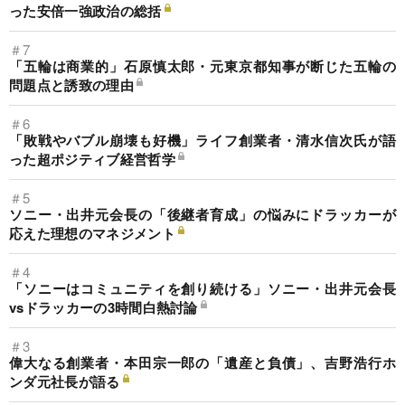
った安倍一強政治の総括
＃7
「五輪は商業的」石原慎太郎・元東京都知事が断じた五輪の
問題点と誘致の理由
＃6
「敗戦やバブル崩壊も好機」ライフ創業者・清水信次氏が語
った超ポジティブ経営哲学
＃5
ソニー・出井元会長の「後継者育成」の悩みにドラッカーが
応えた理想のマネジメント
＃4
「ソニーはコミュニティを創り続ける」ソニー・出井元会長
vsドラッカーの3時間白熱討論
＃3
偉大なる創業者・本田宗一郎の「遺産と負債」、吉野浩行ホ
ンダ元社長が語る