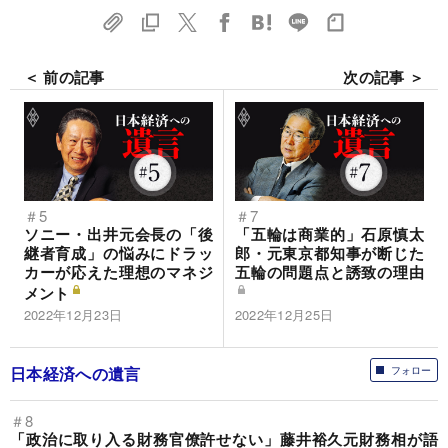
＜ 前の記事
次の記事 ＞
＃5
＃7
ソニー・出井元会長の「後
「五輪は商業的」石原慎太
継者育成」の悩みにドラッ
郎・元東京都知事が断じた
カーが応えた理想のマネジ
五輪の問題点と誘致の理由
メント
2022年12月23日
2022年12月25日
日本経済への遺言
フォロー
＃8
「政治に取り入る財務官僚許せない」藤井裕久元財務相が語