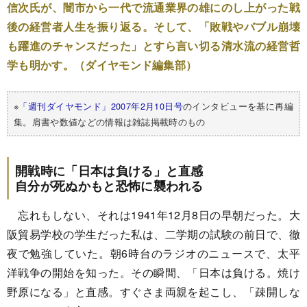
信次氏が、闇市から一代で流通業界の雄にのし上がった戦
後の経営者人生を振り返る。そして、「敗戦やバブル崩壊
も躍進のチャンスだった」とすら言い切る清水流の経営哲
学も明かす。（ダイヤモンド編集部）
※
「週刊ダイヤモンド」2007年2月10日号
のインタビューを基に再編
集。肩書や数値などの情報は雑誌掲載時のもの
開戦時に「日本は負ける」と直感
自分が死ぬかもと恐怖に襲われる
忘れもしない、それは1941年12月8日の早朝だった。大
阪貿易学校の学生だった私は、二学期の試験の前日で、徹
夜で勉強していた。朝6時台のラジオのニュースで、太平
洋戦争の開始を知った。その瞬間、「日本は負ける。焼け
野原になる」と直感。すぐさま両親を起こし、「疎開しな