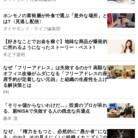
ホンモノの富裕層が外食で選ぶ「意外な場所」と
は?〈見逃し配信〉
ダイヤモンド・ライフ編集部
【好きなことでお金を稼ぐ】地味な商品が爆発的
に売れるようになったストーリー・ベスト1
木之下嘉明
なぜ「フリーアドレス」は失敗するのか? 高額な
オフィス改修がムダになる「フリーアドレスの座
席予約が定着しない元凶」と組織の生産性を上げ
る解決策とは
PR
「そりゃ儲からないわけだ...」投資のプロが呆れ
る、新NISAで失敗する人の残念な共通点
藤本 茂
なぜ、「権力をもつと、必然的に“愚か者”にな
る」のか?...その見えにくい“組織メカニズム”の