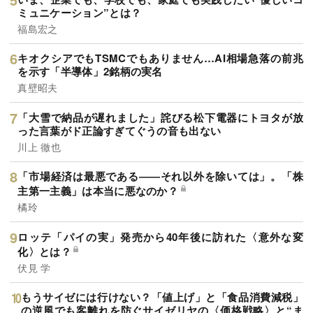
ミュニケーション”とは？
福島宏之
キオクシアでもTSMCでもありません…AI相場急落の前兆
を示す「半導体」2銘柄の実名
真壁昭夫
「大雪で納品が遅れました」詫びる松下電器にトヨタが放
った言葉がド正論すぎてぐうの音も出ない
川上 徹也
「市場経済は最悪である――それ以外を除いては」。「株
主第一主義」は本当に悪なのか？
橘玲
ロッテ「パイの実」発売から40年後に訪れた〈意外な変
化〉とは？
伏見 学
もうサイゼには行けない？「値上げ」と「食品消費減税」
の逆風でも客離れを防ぐサイゼリヤの〈価格戦略〉と“ま