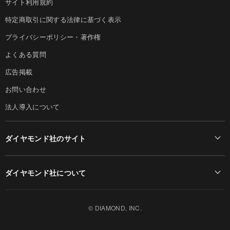
サイト利用規約
特定商取引に関する法律に基づく表示
プライバシーポリシー・著作権
よくある質問
広告掲載
お問い合わせ
法人導入について
ダイヤモンド社のサイト
Diamond Online(English)
ダイヤモンド社について
週刊ダイヤモンド
ダイヤモンド社TOP
DIAMONDハーバード・ビジネス・レビュー
© DIAMOND, INC.
会社概要
ダイヤモンドZAi（デジタル版）