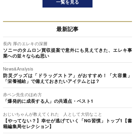
一覧を見る
最新記事
長内 厚のエレキの深層
ソニーのタムロン買収提案で意外にも見えてきた、エレキ事
業への並々ならぬ思い
News&Analysis
防災グッズは「ドラッグストア」がおすすめ！「大容量」
「栄養補給」で備えておきたいアイテムとは？
赤ペン先生のほめ方
「爆発的に成長する人」の共通点・ベスト1
おじいちゃんが教えてくれた 人として大切なこと
【やってない？】幸せが逃げていく「NG習慣」トップ1【書
籍編集局セレクション】