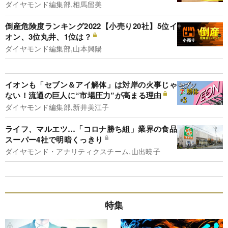
ダイヤモンド編集部,相馬留美
倒産危険度ランキング2022【小売り20社】5位イ
オン、3位丸井、1位は？
ダイヤモンド編集部,山本興陽
イオンも「セブン＆アイ解体」は対岸の火事じゃ
ない！流通の巨人に“市場圧力”が高まる理由
ダイヤモンド編集部,新井美江子
ライフ、マルエツ…「コロナ勝ち組」業界の食品
スーパー4社で明暗くっきり
ダイヤモンド・アナリティクスチーム,山出暁子
特集