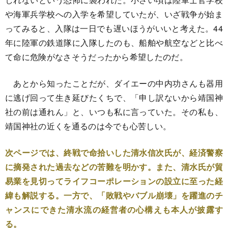
や海軍兵学校への入学を希望していたが、いざ戦争が始ま
ってみると、入隊は一日でも遅いほうがいいと考えた。44
年に陸軍の鉄道隊に入隊したのも、船舶や航空などと比べ
て命に危険がなさそうだったから希望したのだ。
あとから知ったことだが、ダイエーの中内功さんも器用
に逃げ回って生き延びたくちで、「申し訳ないから靖国神
社の前は通れん」と、いつも私に言っていた。その私も、
靖国神社の近くを通るのは今でも心苦しい。
次ページでは、終戦で命拾いした清水信次氏が、経済警察
に摘発された過去などの苦難を明かす。また、清水氏が貿
易業を見切ってライフコーポレーションの設立に至った経
緯も解説する。一方で、「敗戦やバブル崩壊」を躍進のチ
ャンスにできた清水流の経営者の心構えも本人が披露す
る。