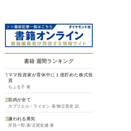
書籍 週間ランキング
ママ投資家が育休中に１億貯めた株式投
資
ちょる子 著
筋肉が全て
ガブリエル・ライオン 著/御立英史 訳
嫌われる勇気
岸見一郎 著/古賀史健 著