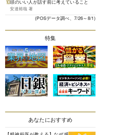
頭のいい人が話す前に考えていること
安達裕哉 著
(POSデータ調べ、7/26～8/1)
特集
あなたにおすすめ
【精神科医が教える】なぜ感