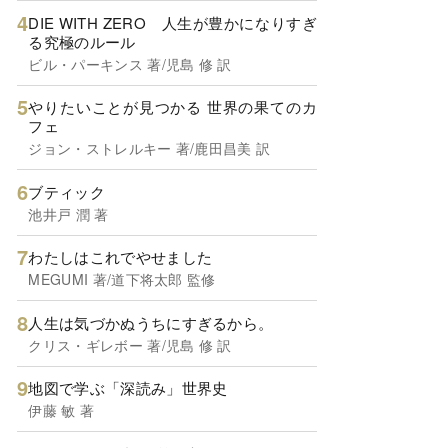
DIE WITH ZERO 人生が豊かになりすぎ
る究極のルール
ビル・パーキンス 著/児島 修 訳
やりたいことが見つかる 世界の果てのカ
フェ
ジョン・ストレルキー 著/鹿田昌美 訳
ブティック
池井戸 潤 著
わたしはこれでやせました
MEGUMI 著/道下将太郎 監修
人生は気づかぬうちにすぎるから。
クリス・ギレボー 著/児島 修 訳
地図で学ぶ「深読み」世界史
伊藤 敏 著