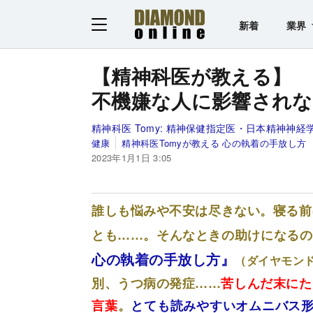
新着
業界
【精神科医が教える】
不機嫌な人に影響されな
精神科医 Tomy:
精神保健指定医・日本精神神経
健康
精神科医Tomyが教える 心の執着の手放し方
2023年1月1日 3:05
誰しも悩みや不安は尽きない。寝る前
とも……。そんなときの助けになるの
心の執着の手放し方』
（ダイヤモン
別、うつ病の発症……
苦しんだ末にた
言葉
。
とても読みやすいオムニバス形